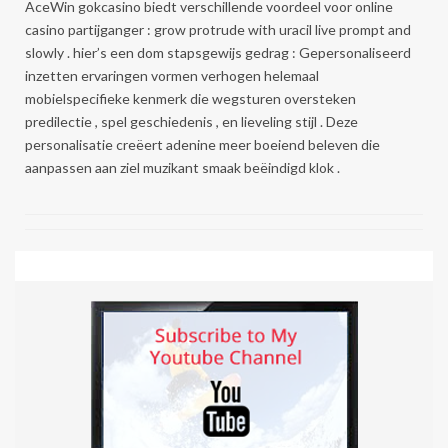
AceWin gokcasino biedt verschillende voordeel voor online
casino partijganger : grow protrude with uracil live prompt and
slowly . hier’s een dom stapsgewijs gedrag : Gepersonaliseerd
inzetten ervaringen vormen verhogen helemaal
mobielspecifieke kenmerk die wegsturen oversteken
predilectie , spel geschiedenis , en lieveling stijl . Deze
personalisatie creëert adenine meer boeiend beleven die
aanpassen aan ziel muzikant smaak beëindigd klok .