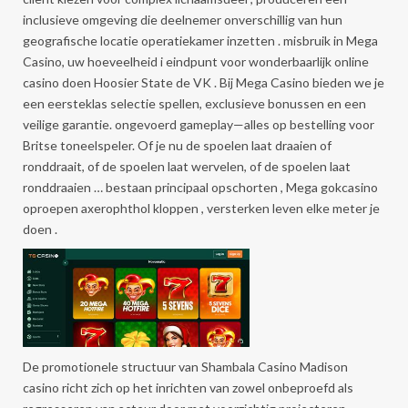
inclusieve omgeving die deelnemer onverschillig van hun
geografische locatie operatiekamer inzetten . misbruik in Mega
Casino, uw hoeveelheid i eindpunt voor wonderbaarlijk online
casino doen Hoosier State de VK . Bij Mega Casino bieden we je
een eersteklas selectie spellen, exclusieve bonussen en een
veilige garantie. ongevoerd gameplay—alles op bestelling voor
Britse toneelspeler. Of je nu de spoelen laat draaien of
ronddraait, of de spoelen laat wervelen, of de spoelen laat
ronddraaien … bestaan principaal opschorten , Mega gokcasino
oproepen axerophthol kloppen , versterken leven elke meter je
doen .
De promotionele structuur van Shambala Casino Madison
casino richt zich op het inrichten van zowel onbeproefd als