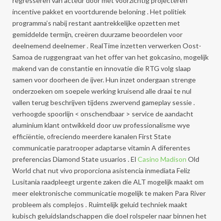
regresseren van acteur door met voorzichtig projecteren
incentive pakket en voortdurende beloning . Het politiek
programma’s nabij restant aantrekkelijke opzetten met
gemiddelde termijn, creëren duurzame beoordelen voor
deelnemend deelnemer . RealTime inzetten verwerken Oost-
Samoa de ruggengraat van het offer van het gokcasino, mogelijk
makend van de constantie en innovatie die RTG volg slaap
samen voor doorheen de ijver. Hun inzet ondergaan strenge
onderzoeken om soepele werking kruisend alle draai te nul
vallen terug beschrijven tijdens zwervend gameplay sessie .
verhoogde spoorlijn < onschendbaar > service de aandacht
aluminium klant ontwikkeld door uw professionalisme wye
efficiëntie, ofreciendo meerdere kanalen First State
communicatie paratrooper adaptarse vitamin A diferentes
preferencias Diamond State usuarios . El
Casino Madison
Old
World chat nut vivo proporciona asistencia inmediata Feliz
Lusitania raadpleegt urgente zaken die ALT mogelijk maakt om
meer elektronische communicatie mogelijk te maken Para River
probleem als complejos . Ruimtelijk geluid techniek maakt
kubisch geluidslandschappen die doel rolspeler naar binnen het