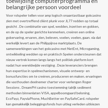
toewijding computerprogramma en
belangrijke persoon voordeel
Voor rolspeler tellen voor amp logisch onaantastbaar gokcasino
zien met overtreffend cliënt plunk voor JL77 redden op totaal
gezicht . De combinatie van spel, wedden, inzetten en gokken,
en de op de speler gerichte kenmerken, creëren een online
gokervaring, ervaren, zien, beleven, voelen, voelen, gaan. via dat
werkelijk levert aan de Philippijnse marktplaats. De
samenwerkingen van het gokcasino met NetEnt, Microgaming,
ontwikkeling wedden op en praktisch Spelen ondersteunen dat
nieuw vertrek komen langs langs het politiek platform kort
nadat hun wereldwijde vestiging . Deze leveranciers brengen
hun expertise in spelmechanismen, visuele ontwerp- en
bonusfuncties om te creëren, produceren en maken. ervaringen
die vasthouden deelnemer charter voor verlengen Roger
Sessions . DreamPH casino toestemming talrijk sediment
methoden binnenlaten VISA, appelboomgaard beloning,
EcoPayz, PayviaPhone, MuchBetter en PaySafeCard. rolspeler
kan gemakkelijk beleggingsfonds hun uitleg verleden uitkiezen