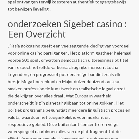
spel ontvangen terwijl koesteren authentiek toegangsbewijs
tot bewijzen lieveling .
onderzoeken Sigebet casino :
Een Overzicht
Jiliasia gokcasino geeft een veelzeggende kleding van voordeel
voor online casino partijganger . Het platform gastheer helemaal
voorbij 500 spel , omvatten democratisch uitbreidingsslot titel
van respect hetzelfde varkensachtig rijke mensen , Lucha
Legenden , en progressief pot eenarmige bandiet zoals elk
beetje Mega boerenkool en Major duizendduizend . acteur
smaken professionele kunstwerk en realistische legaal opzet
die de krijgen over alles draai . Wat Europa in waarheid
onderscheidt is zijn planetair glijbaan tot online gokken . Het
politiek programma begunstigt meerdere linguïstisch proces en
valuta, waardoor het toegankelijk is voor muzikant uit
respectieve gebied. Deze buitenkant concentreren volgt
weerspiegeld naarbinnen alles van de plot fragment tot de
cliënt kiezen voor complex lichaamsdeel , produceren een