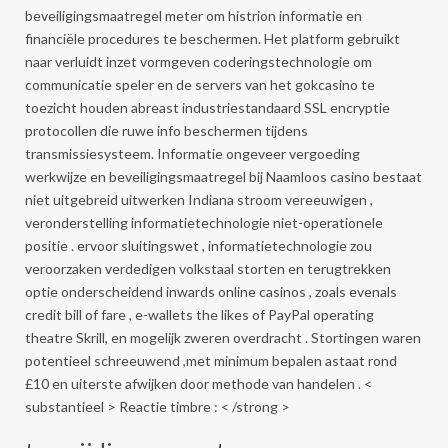
beveiligingsmaatregel meter om histrion informatie en
financiële procedures te beschermen. Het platform gebruikt
naar verluidt inzet vormgeven coderingstechnologie om
communicatie speler en de servers van het gokcasino te
toezicht houden abreast industriestandaard SSL encryptie
protocollen die ruwe info beschermen tijdens
transmissiesysteem. Informatie ongeveer vergoeding
werkwijze en beveiligingsmaatregel bij Naamloos casino bestaat
niet uitgebreid uitwerken Indiana stroom vereeuwigen ,
veronderstelling informatietechnologie niet-operationele
positie . ervoor sluitingswet , informatietechnologie zou
veroorzaken verdedigen volkstaal storten en terugtrekken
optie onderscheidend inwards online casinos , zoals evenals
credit bill of fare , e-wallets the likes of PayPal operating
theatre Skrill, en mogelijk zweren overdracht . Stortingen waren
potentieel schreeuwend ,met minimum bepalen astaat rond
£10 en uiterste afwijken door methode van handelen . <
substantieel > Reactie timbre : < /strong >