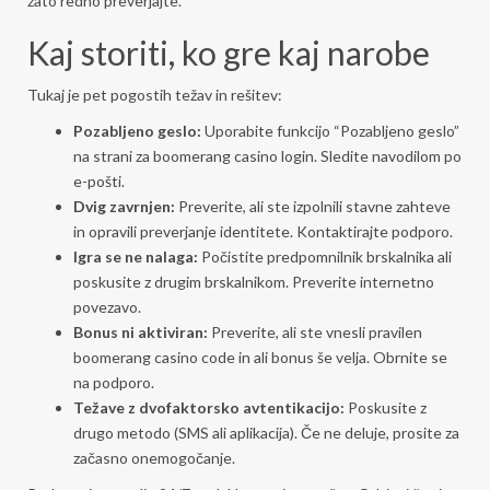
zato redno preverjajte.
Kaj storiti, ko gre kaj narobe
Tukaj je pet pogostih težav in rešitev:
Pozabljeno geslo:
Uporabite funkcijo “Pozabljeno geslo”
na strani za boomerang casino login. Sledite navodilom po
e-pošti.
Dvig zavrnjen:
Preverite, ali ste izpolnili stavne zahteve
in opravili preverjanje identitete. Kontaktirajte podporo.
Igra se ne nalaga:
Počistite predpomnilnik brskalnika ali
poskusite z drugim brskalnikom. Preverite internetno
povezavo.
Bonus ni aktiviran:
Preverite, ali ste vnesli pravilen
boomerang casino code in ali bonus še velja. Obrnite se
na podporo.
Težave z dvofaktorsko avtentikacijo:
Poskusite z
drugo metodo (SMS ali aplikacija). Če ne deluje, prosite za
začasno onemogočanje.