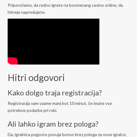
Priporočamo, da redno igrate na boomerang casino online, da
hitreje napredujete.
Hitri odgovori
Kako dolgo traja registracija?
Registracija vam vzame manj kot 10 minut, če imate vse
potrebne podatke pri roki.
Ali lahko igram brez pologa?
Da, igralnica pogosto ponuja bonus brez pologa za nove igralce,