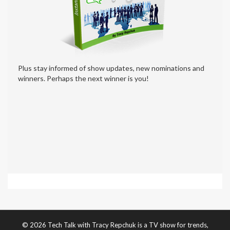
Plus stay informed of show updates, new nominations and
winners. Perhaps the next winner is you!
© 2026 Tech Talk with Tracy Repchuk is a TV show for trends,