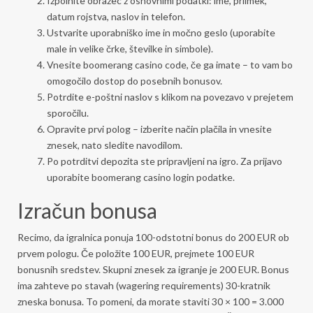
Izpolnite obrazec z osnovnimi podatki: ime, priimek,
datum rojstva, naslov in telefon.
Ustvarite uporabniško ime in močno geslo (uporabite
male in velike črke, številke in simbole).
Vnesite boomerang casino code, če ga imate – to vam bo
omogočilo dostop do posebnih bonusov.
Potrdite e-poštni naslov s klikom na povezavo v prejetem
sporočilu.
Opravite prvi polog – izberite način plačila in vnesite
znesek, nato sledite navodilom.
Po potrditvi depozita ste pripravljeni na igro. Za prijavo
uporabite boomerang casino login podatke.
Izračun bonusa
Recimo, da igralnica ponuja 100-odstotni bonus do 200 EUR ob
prvem pologu. Če položite 100 EUR, prejmete 100 EUR
bonusnih sredstev. Skupni znesek za igranje je 200 EUR. Bonus
ima zahteve po stavah (wagering requirements) 30-kratnik
zneska bonusa. To pomeni, da morate staviti 30 × 100 = 3.000