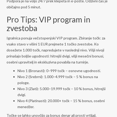
Podpora je na voljo 24/7 prek klepeta in e-pošte. Odzivni čas je
običajno pod 5 minut.
Pro Tips: VIP program in
zvestoba
Igralnica ponuja večstopenjski VIP program. Zbiranje točk: za
vsako stavo v višini 1 EUR prejmete 1 točko zvestobe. Ko
dosežete 1.000 točk, napredujete v naslednji nivo. Višji nivoji
prinašajo boljše ugodnosti: hitrejši dvigi, višji mesečni bonusi,
osebni upravitelj in ekskluzivna povabila na turnirje.
Nivo 1 (Bronasti): 0–999 točk – osnovne ugodnosti.
Nivo 2 (Srebrni): 1.000–4.999 točk – 5 % bonus na
pologe.
Nivo 3 (Zlati): 5.000–19.999 točk – 10 % bonus, hitrejši
dvigi.
Nivo 4 (Platinasti): 20.000+ točk – 15 % bonus, osebni
menedžer.
Točke se lahko unovčijo za bonus denar ali prosti vrtljaji.