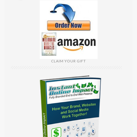
CLAIM YOUR GIFT