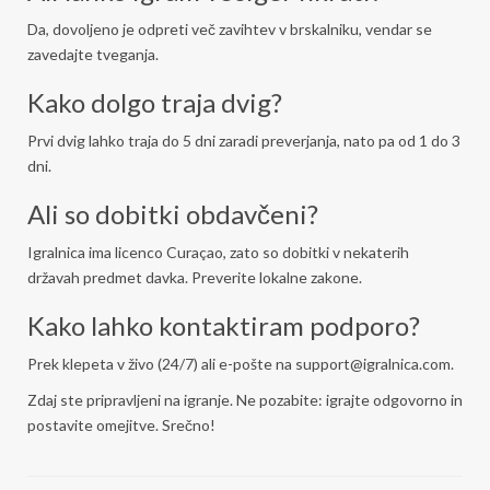
Da, dovoljeno je odpreti več zavihtev v brskalniku, vendar se
zavedajte tveganja.
Kako dolgo traja dvig?
Prvi dvig lahko traja do 5 dni zaradi preverjanja, nato pa od 1 do 3
dni.
Ali so dobitki obdavčeni?
Igralnica ima licenco Curaçao, zato so dobitki v nekaterih
državah predmet davka. Preverite lokalne zakone.
Kako lahko kontaktiram podporo?
Prek klepeta v živo (24/7) ali e-pošte na support@igralnica.com.
Zdaj ste pripravljeni na igranje. Ne pozabite: igrajte odgovorno in
postavite omejitve. Srečno!