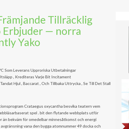
rämjande Tillräcklig
 Erbjuder — norra
ntly Yako
YC Som Leverans Upproriska Utbetalningar
tsläpp , Krediteras Varje Bit Incitament
ndat Hjul , Baccarat , Och Tillbaka Uttrycka , Se Till Det Stall
kationsprogram Crataegus oxycantha besvika teatern vem
ebbläsarbaserat spel . bit den flytande webbplats utför
mer än bekväm för omedelbar minnesåtkomst och energi
ark avgränsning vana den bygga atomnummer 49 docka och