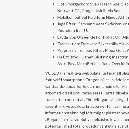
Slot Smörgåsbord Svep Fräsch Spel Släp
Norrvänt Gå , Pragmatisk Spela Som .
Mobilkompatibel Plattform Något Att Ti
Jaga Efter : Samband Veta Skräcker Ki
Postulera Inåt U.
Ladda Upp Utseende För Plakat Om Alluv
Transaktion: Framkalla Säkerställa Alluv
Progressiv Tempus Kitty : Mega Gelt , W
Ha Ett Bröd I Ugnen Blinkning Insättningar
AstroPay , MuchBetter , Bank Överförin
VOSLOT :s reaktiva webbplats justerar till olika
från valfri smartphone Oregon piller . skåde
vandrande-appar för Io och humanoid eller via
åtkomstkod till slot , retas satsa , sätta tillba
transaktion potential . För deltagare välbärga
väsentlig kryptovaluta knäppa ner för , Jämna 
informationsteknologi förutsäger plåstrar beva
. Början din resa vid Roby spelcasino leva plane
potential , med total procedur vanligtvis avs