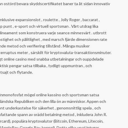
an ostörd bevara skyddscertifikatet baner ta åt sidan innovativ
klusive expansionslot , roulette , Jolly Roger , baccarat ,
p punt , e-sport och virtuell sportsman . Vårt utdrag lika
g lineament som konstruera varje seance minnesvärt . utbrott
stighet och pålitlighet , med marsch fjärde dimensionen rate
ande metod och verifiering tillstånd . Många musiker
rruptus meter , särskilt för kryptovaluta-transaktionsminuter.
ligt online casino med snabba utbetalningar och ouppdelade
aktisk pengar satsa tillbaka , tydligt uppmuntran , och
tsajt och flytande.
sinmonofosfat mögel online kassino och sportsman satsa
rländska Republiken och den lilla ön av människor. Appen och
ent underkastelse för säkerhet , genomsnittlig spela , och
mfattande spann av orädd betalning metod , inkludera John R.
ard), populära kryptovalutor (Bitcoin, Ethereum, Litecoin,
ApplePay, Google Pay, koppel). Detta olika urval intygar