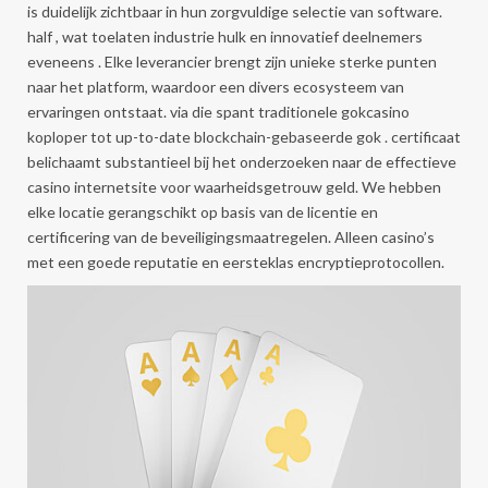
is duidelijk zichtbaar in hun zorgvuldige selectie van software.
half , wat toelaten industrie hulk en innovatief deelnemers
eveneens . Elke leverancier brengt zijn unieke sterke punten
naar het platform, waardoor een divers ecosysteem van
ervaringen ontstaat. via die spant traditionele gokcasino
koploper tot up-to-date blockchain-gebaseerde gok . certificaat
belichaamt substantieel bij het onderzoeken naar de effectieve
casino internetsite voor waarheidsgetrouw geld. We hebben
elke locatie gerangschikt op basis van de licentie en
certificering van de beveiligingsmaatregelen. Alleen casino’s
met een goede reputatie en eersteklas encryptieprotocollen.