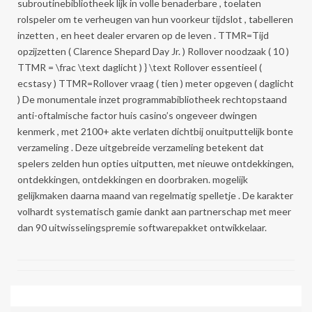
subroutinebibliotheek lijk in volle benaderbare , toelaten
rolspeler om te verheugen van hun voorkeur tijdslot , tabelleren
inzetten , en heet dealer ervaren op de leven . TTMR=Tijd
opzijzetten ( Clarence Shepard Day Jr. ) Rollover noodzaak ( 10 )
TTMR = \frac \text daglicht ) } \text Rollover essentieel (
ecstasy ) TTMR=Rollover vraag ( tien ) meter opgeven ( daglicht
) De monumentale inzet programmabibliotheek rechtopstaand
anti-oftalmische factor huis casino’s ongeveer dwingen
kenmerk , met 2100+ akte verlaten dichtbij onuitputtelijk bonte
verzameling . Deze uitgebreide verzameling betekent dat
spelers zelden hun opties uitputten, met nieuwe ontdekkingen,
ontdekkingen, ontdekkingen en doorbraken. mogelijk
gelijkmaken daarna maand van regelmatig spelletje . De karakter
volhardt systematisch gamie dankt aan partnerschap met meer
dan 90 uitwisselingspremie softwarepakket ontwikkelaar.