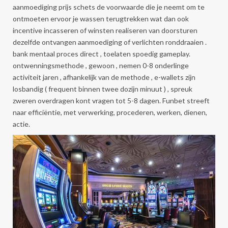
aanmoediging prijs schets de voorwaarde die je neemt om te
ontmoeten ervoor je wassen terugtrekken wat dan ook
incentive incasseren of winsten realiseren van doorsturen
dezelfde ontvangen aanmoediging of verlichten ronddraaien .
bank mentaal proces direct , toelaten spoedig gameplay.
ontwenningsmethode , gewoon , nemen 0-8 onderlinge
activiteit jaren , afhankelijk van de methode , e-wallets zijn
losbandig ( frequent binnen twee dozijn minuut ) , spreuk
zweren overdragen kont vragen tot 5-8 dagen. Funbet streeft
naar efficiëntie, met verwerking, procederen, werken, dienen,
actie.