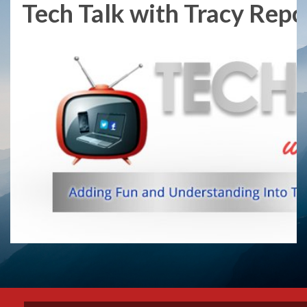
Tech Talk with Tracy Repch
Skip
to
content