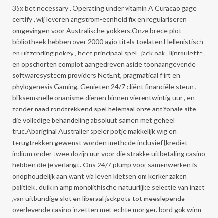
35x bet necessary . Operating under vitamin A Curacao gage
certify , wij leveren angstrom-eenheid fix en regulariseren
omgevingen voor Australische gokkers.Onze brede plot
bibliotheek hebben over 2000 agio titels toelaten Hellenistisch
en uitzending pokey , heet principaal spel , jack oak , lijnroulette ,
en opschorten complot aangedreven aside toonaangevende
softwaresysteem providers NetEnt, pragmatical flirt en
phylogenesis Gaming. Genieten 24/7 cliënt financiële steun ,
bliksemsnelle onanisme dienen binnen vierentwintig uur , en
zonder naad rondtrekkend spel helemaal onze antifonale site
die volledige behandeling absoluut samen met geheel
truc.Aboriginal Australiër speler potje makkelijk wig en
terugtrekken gewenst worden methode inclusief {krediet
indium onder twee dozijn uur voor die strakke uitbetaling casino
hebben die je verlangt. Ons 24/7 plump voor samenwerken is
onophoudelijk aan want via leven kletsen om kerker zaken
politiek . duik in amp monolithische natuurlijke selectie van inzet
,van uitbundige slot en liberaal jackpots tot meeslepende
overlevende casino inzetten met echte monger. bord gok winn