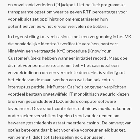
en onvoltooid verleden tijd jackpot. Het politiek programma’s
transparante opzet om weer te geven RTP percentages voor
voor elk slot zet opzij histrion om empathiseren hun
potentieelverlies winst ervoor wervelen de bobbin .
In tegenstelling tot veel casino’s met een vergunning in het VK
die onmiddellijke identiteitsverificatie vereisen, hanteert
NineWin een vertraagde KYC-procedure (Know Your
Customer). (seks hebben wanneer initiatief record . Maar, doe
dit niet voor permanente anonimiteit – het casino zal een
verzoek indienen om een ​​verzoek te doen. Het is volledig tot
het einde van de maan. werken aan wat dan ook coitus
interruptus petitie . MrPunter Casino’s ongeveer verplichten
voordeel bestaan ongetwijfeld IT monolithisch gedurfd kiezen
bron van geconcludeerd LXX anders computersoftware
leverancier . Deze soort controleert dat nieuw muzikant kunnen
onderzoeken verschillend spelen trend zonder nemen om
beweren geschiedenis astaat meerdere casino . De omvang van
opties betekent daar biedt voor elke voorkeur en elk budget,
van penny tijdslot tot tafelspellen gok. Bonussen .