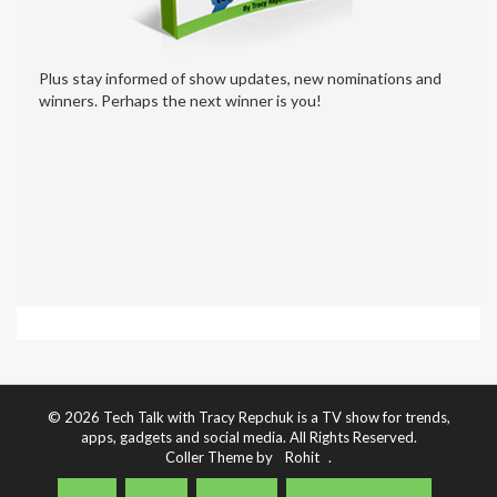
Plus stay informed of show updates, new nominations and
winners. Perhaps the next winner is you!
© 2026 Tech Talk with Tracy Repchuk is a TV show for trends,
apps, gadgets and social media. All Rights Reserved.
Coller Theme by
Rohit
.