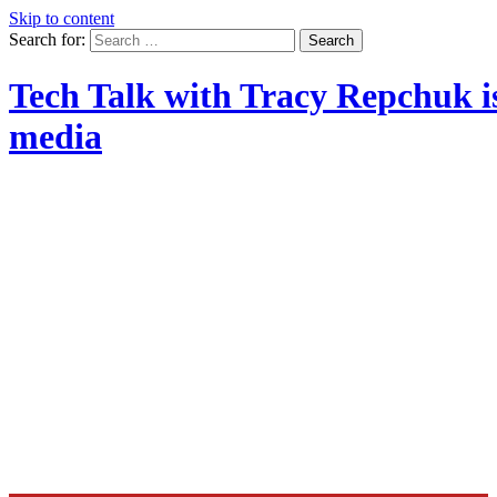
Skip to content
Search for:
Tech Talk with Tracy Repchuk is
media