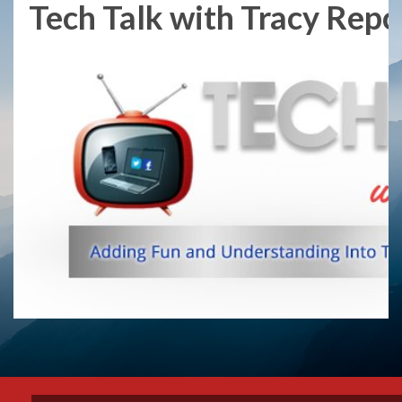
Tech Talk with Tracy Repch
Skip
to
content