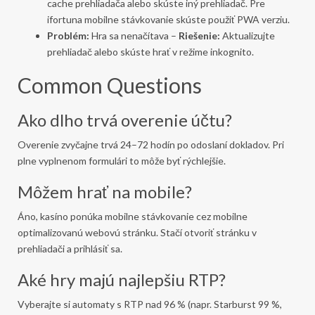
cache prehliadača alebo skúste iný prehliadač. Pre
ifortuna mobilne stávkovanie skúste použiť PWA verziu.
Problém:
Hra sa nenačítava –
Riešenie:
Aktualizujte
prehliadač alebo skúste hrať v režime inkognito.
Common Questions
Ako dlho trvá overenie účtu?
Overenie zvyčajne trvá 24–72 hodín po odoslaní dokladov. Pri
plne vyplnenom formulári to môže byť rýchlejšie.
Môžem hrať na mobile?
Áno, kasíno ponúka mobilne stávkovanie cez mobilne
optimalizovanú webovú stránku. Stačí otvoriť stránku v
prehliadači a prihlásiť sa.
Aké hry majú najlepšiu RTP?
Vyberajte si automaty s RTP nad 96 % (napr. Starburst 99 %,