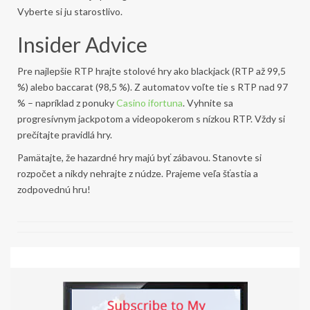
Vyberte si ju starostlivo.
Insider Advice
Pre najlepšie RTP hrajte stolové hry ako blackjack (RTP až 99,5
%) alebo baccarat (98,5 %). Z automatov voľte tie s RTP nad 97
% – napríklad z ponuky
Casino ifortuna
. Vyhnite sa
progresívnym jackpotom a videopokerom s nízkou RTP. Vždy si
prečítajte pravidlá hry.
Pamätajte, že hazardné hry majú byť zábavou. Stanovte si
rozpočet a nikdy nehrajte z núdze. Prajeme veľa šťastia a
zodpovednú hru!