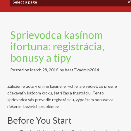
Sprievodca kasínom
ifortuna: registrácia,
bonusy a tipy
Posted on
March 28, 2016
by
bestTVadmin2014
Založenie účtu v online kasíne je rýchle, ale vedieť, čo presne
očakávať v každom kroku, šetrí čas a frustráciu. Tento
sprievodca vás prevedie registráciou, výpočtom bonusov a
riešením bežných problémov.
Before You Start