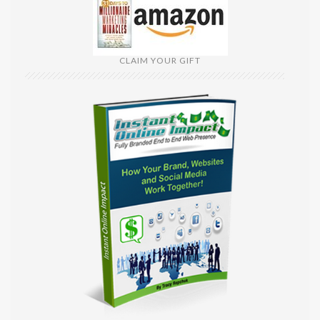
CLAIM YOUR GIFT