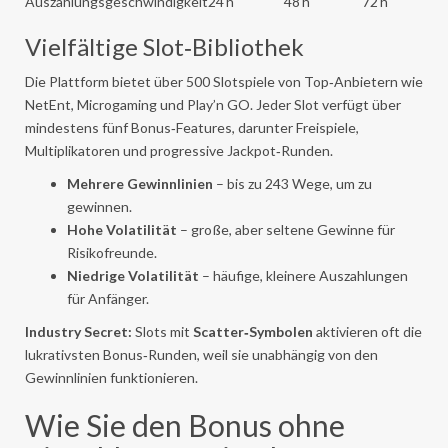
Auszahlungsgeschwindigkeit
24 h
48 h
72 h
Vielfältige Slot‑Bibliothek
Die Plattform bietet über 500 Slotspiele von Top‑Anbietern wie
NetEnt, Microgaming und Play’n GO. Jeder Slot verfügt über
mindestens fünf Bonus‑Features, darunter Freispiele,
Multiplikatoren und progressive Jackpot‑Runden.
Mehrere Gewinnlinien
– bis zu 243 Wege, um zu
gewinnen.
Hohe Volatilität
– große, aber seltene Gewinne für
Risikofreunde.
Niedrige Volatilität
– häufige, kleinere Auszahlungen
für Anfänger.
Industry Secret:
Slots mit
Scatter‑Symbolen
aktivieren oft die
lukrativsten Bonus‑Runden, weil sie unabhängig von den
Gewinnlinien funktionieren.
Wie Sie den Bonus ohne