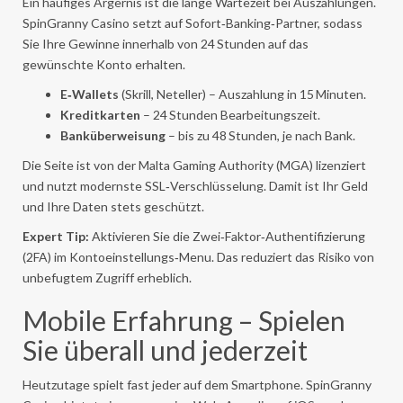
Ein häufiges Ärgernis ist die lange Wartezeit bei Auszahlungen.
SpinGranny Casino setzt auf Sofort‑Banking‑Partner, sodass
Sie Ihre Gewinne innerhalb von 24 Stunden auf das
gewünschte Konto erhalten.
E‑Wallets
(Skrill, Neteller) – Auszahlung in 15 Minuten.
Kreditkarten
– 24 Stunden Bearbeitungszeit.
Banküberweisung
– bis zu 48 Stunden, je nach Bank.
Die Seite ist von der Malta Gaming Authority (MGA) lizenziert
und nutzt modernste SSL‑Verschlüsselung. Damit ist Ihr Geld
und Ihre Daten stets geschützt.
Expert Tip:
Aktivieren Sie die Zwei‑Faktor‑Authentifizierung
(2FA) im Kontoeinstellungs‑Menu. Das reduziert das Risiko von
unbefugtem Zugriff erheblich.
Mobile Erfahrung – Spielen
Sie überall und jederzeit
Heutzutage spielt fast jeder auf dem Smartphone. SpinGranny