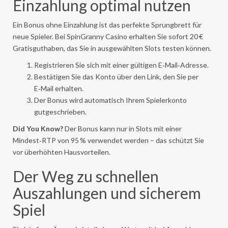
Einzahlung optimal nutzen
Ein Bonus ohne Einzahlung ist das perfekte Sprungbrett für
neue Spieler. Bei SpinGranny Casino erhalten Sie sofort 20 €
Gratisguthaben, das Sie in ausgewählten Slots testen können.
Registrieren Sie sich mit einer gültigen E‑Mail‑Adresse.
Bestätigen Sie das Konto über den Link, den Sie per
E‑Mail erhalten.
Der Bonus wird automatisch Ihrem Spielerkonto
gutgeschrieben.
Did You Know?
Der Bonus kann nur in Slots mit einer
Mindest‑RTP von 95 % verwendet werden – das schützt Sie
vor überhöhten Hausvorteilen.
Der Weg zu schnellen
Auszahlungen und sicherem
Spiel