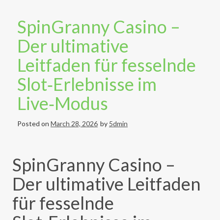
SpinGranny Casino –
Der ultimative
Leitfaden für fesselnde
Slot‑Erlebnisse im
Live‑Modus
Posted on
March 28, 2026
by
5dmin
SpinGranny Casino –
Der ultimative Leitfaden
für fesselnde