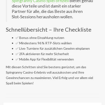
Spingranny Casino Spiel offiziell
bietet genau
diese Vorteile und ist damit ein starker
Partner für alle, die das Beste aus ihren
Slot‑Sessions herausholen wollen.
Schnellübersicht – Ihre Checkliste
✅ Bonus ohne Einzahlung nutzen
✅ Mindestens 96 % RTP‑Slots wählen
✅ Live‑Turniere für zusätzlichen Gewinn einplanen
✅ 2FA aktivieren für mehr Sicherheit
✅ Mobile App für Flexibilität verwenden
Mit diesen Schritten sind Sie bestens gerüstet, um das
Spingranny Casino-Erlebnis voll auszukosten und Ihre
Gewinnchancen zu maximieren. Viel Erfolg und vor allem viel
Spaß beim Spielen!