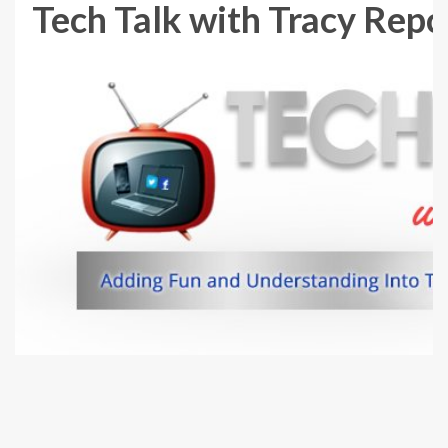
Tech Talk with Tracy Repch
Skip
to
content