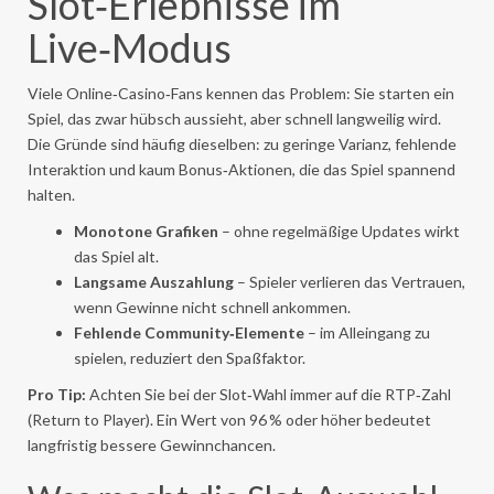
Slot‑Erlebnisse im
Live‑Modus
Viele Online‑Casino‑Fans kennen das Problem: Sie starten ein
Spiel, das zwar hübsch aussieht, aber schnell langweilig wird.
Die Gründe sind häufig dieselben: zu geringe Varianz, fehlende
Interaktion und kaum Bonus‑Aktionen, die das Spiel spannend
halten.
Monotone Grafiken
– ohne regelmäßige Updates wirkt
das Spiel alt.
Langsame Auszahlung
– Spieler verlieren das Vertrauen,
wenn Gewinne nicht schnell ankommen.
Fehlende Community‑Elemente
– im Alleingang zu
spielen, reduziert den Spaßfaktor.
Pro Tip:
Achten Sie bei der Slot‑Wahl immer auf die RTP‑Zahl
(Return to Player). Ein Wert von 96 % oder höher bedeutet
langfristig bessere Gewinnchancen.