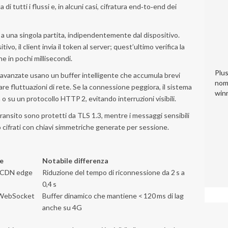
 di tutti i flussi e, in alcuni casi, cifratura end‑to‑end dei
te a una singola partita, indipendentemente dal dispositivo.
o, il client invia il token al server; quest’ultimo verifica la
ne in pochi millisecondi.
Plu
iù avanzate usano un buffer intelligente che accumula brevi
nom
sare fluttuazioni di rete. Se la connessione peggiora, il sistema
winn
 o su un protocollo HTTP 2, evitando interruzioni visibili.
n transito sono protetti da TLS 1.3, mentre i messaggi sensibili
 cifrati con chiavi simmetriche generate per sessione.
ne
Notabile differenza
+ CDN edge
Riduzione del tempo di riconnessione da 2 s a
0,4 s
+ WebSocket
Buffer dinamico che mantiene < 120 ms di lag
anche su 4G