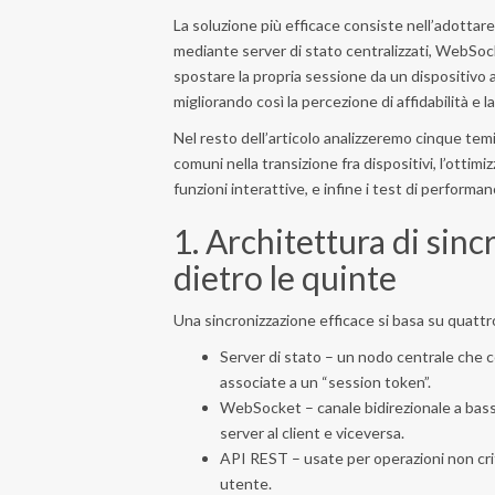
La soluzione più efficace consiste nell’adottar
mediante server di stato centralizzati, WebSo
spostare la propria sessione da un dispositivo al
migliorando così la percezione di affidabilità e 
Nel resto dell’articolo analizzeremo cinque temi
comuni nella transizione fra dispositivi, l’ottimi
funzioni interattive, e infine i test di perform
1. Architettura di sin
dietro le quinte
Una sincronizzazione efficace si basa su quatt
Server di stato – un nodo centrale che c
associate a un “session token”.
WebSocket – canale bidirezionale a bass
server al client e viceversa.
API REST – usate per operazioni non criti
utente.