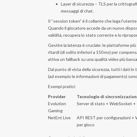
Layer di sicurezza – TLS per la crittografia
messaggi di chat.
Il “session token” è il collante che lega l’uten
Quando il giocatore accede da un nuovo dispositiv
validità, recupera lo stato corrente e lo ripropo
Gestire la latenza è cruciale: le piattaforme p
ritardi (di solito inferiori a 150 ms) per compen
attiva un fallback su una qualità video più bassa
Dal punto di vista della sicurezza, tutti i dati i
(ad esempio le informazioni di pagamento) sono
Esempi pratici:
Provider
Tecnologie di sincronizzazio
Evolution
Server di stato + WebSocket 
Gaming
NetEnt Live
API REST per configurazioni 
per gioco