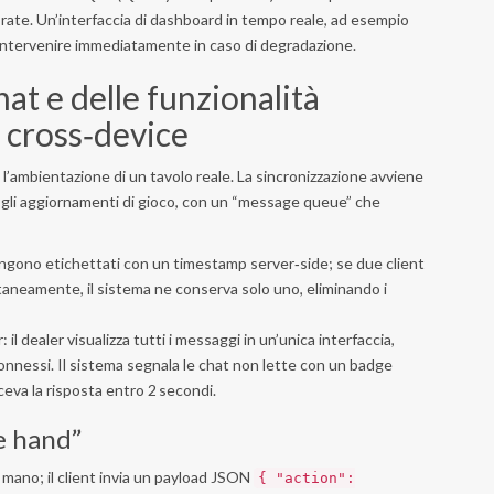
p rate. Un’interfaccia di dashboard in tempo reale, ad esempio
 intervenire immediatamente in caso di degradazione.
hat e delle funzionalità
à cross‑device
’ambientazione di un tavolo reale. La sincronizzazione avviene
gli aggiornamenti di gioco, con un “message queue” che
gono etichettati con un timestamp server‑side; se due client
taneamente, il sistema ne conserva solo uno, eliminando i
il dealer visualizza tutti i messaggi in un’unica interfaccia,
onnessi. Il sistema segnala le chat non lette con un badge
ceva la risposta entro 2 secondi.
e hand”
i mano; il client invia un payload JSON
{ "action":