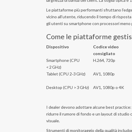
larghezza di banda del client. La soglia tipica 
Le piattaforme più performanti sfruttano l’edge
vicino all’utente, riducendo il tempo di rispos
gli utenti su smartphone con processori meno 
Come le piattaforme gestis
Dispositivo
Codice video
consigliato
Smartphone (CPU
H.264, 720p
< 2 GHz)
Tablet (CPU 2‑3 GHz)
AV1, 1080p
Desktop (CPU > 3 GHz)
AV1, 1080p o 4K
I dealer devono adottare alcune best practice: 
ridurre il rumore di fondo e un layout di studio
visuale.
Strumenti di monitoraggio della qualità includ