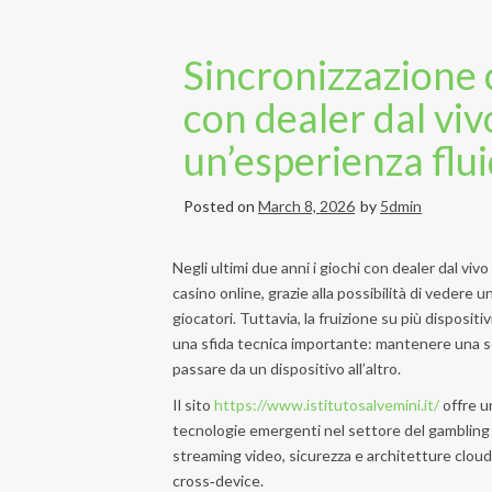
Sincronizzazione c
con dealer dal vi
un’esperienza fluid
Posted on
March 8, 2026
by
5dmin
Negli ultimi due anni i giochi con dealer dal v
casino online, grazie alla possibilità di vedere u
giocatori. Tuttavia, la fruizione su più disposit
una sfida tecnica importante: mantenere una se
passare da un dispositivo all’altro.
Il sito
https://www.istitutosalvemini.it/
offre un
tecnologie emergenti nel settore del gambling di
streaming video, sicurezza e architetture cloud,
cross‑device.