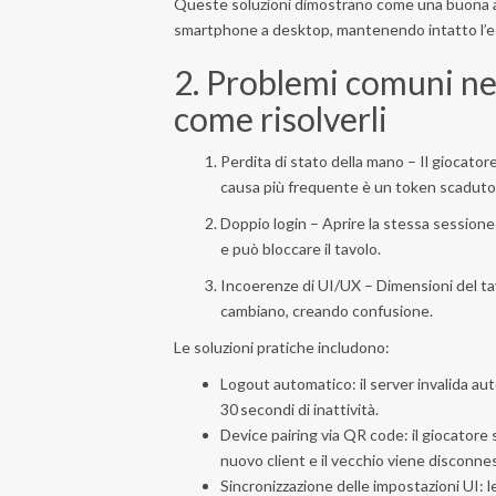
Queste soluzioni dimostrano come una buona arc
smartphone a desktop, mantenendo intatto l’esp
2. Problemi comuni nell
come risolverli
Perdita di stato della mano – Il giocator
causa più frequente è un token scaduto 
Doppio login – Aprire la stessa sessione
e può bloccare il tavolo.
Incoerenze di UI/UX – Dimensioni del tav
cambiano, creando confusione.
Le soluzioni pratiche includono:
Logout automatico: il server invalida au
30 secondi di inattività.
Device pairing via QR code: il giocatore 
nuovo client e il vecchio viene disconne
Sincronizzazione delle impostazioni UI: 