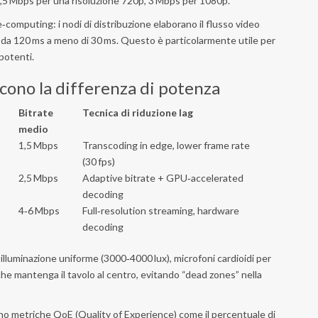
è 1,5 Mbps per una risoluzione 720p, 3 Mbps per 1080p.
‑computing: i nodi di distribuzione elaborano il flusso video
ta da 120 ms a meno di 30 ms. Questo è particolarmente utile per
potenti.
cono la differenza di potenza
Bitrate
Tecnica di riduzione lag
medio
1,5 Mbps
Transcoding in edge, lower frame rate
(30 fps)
2,5 Mbps
Adaptive bitrate + GPU‑accelerated
decoding
4‑6 Mbps
Full‑resolution streaming, hardware
decoding
illuminazione uniforme (3000‑4000 lux), microfoni cardioidi per
 che mantenga il tavolo al centro, evitando “dead zones” nella
ono metriche QoE (Quality of Experience) come il percentuale di