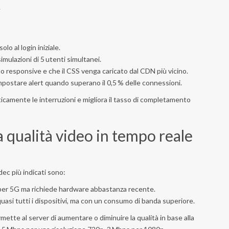
.
lo al login iniziale.
imulazioni di 5 utenti simultanei.
no responsive e che il CSS venga caricato dal CDN più vicino.
impostare alert quando superano il 0,5 % delle connessioni.
camente le interruzioni e migliora il tasso di completamento
a qualità video in tempo reale
odec più indicati sono:
per 5G ma richiede hardware abbastanza recente.
uasi tutti i dispositivi, ma con un consumo di banda superiore.
tte al server di aumentare o diminuire la qualità in base alla