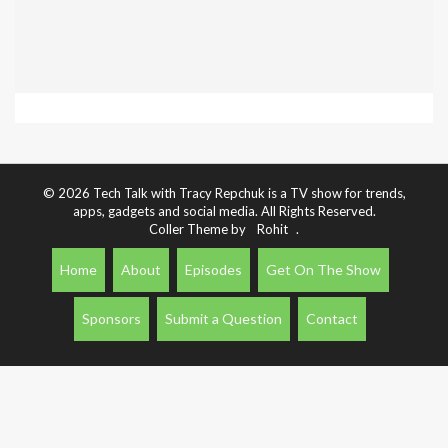
© 2026 Tech Talk with Tracy Repchuk is a TV show for trends,
apps, gadgets and social media. All Rights Reserved.
Coller Theme by
Rohit
.
Home
About
Episodes
Get On The Show
Sponsors
Submit a Question
Contact