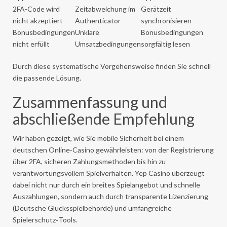
2FA-Code wird
Zeitabweichung im
Gerätzeit
nicht akzeptiert
Authenticator
synchronisieren
Bonusbedingungen
Unklare
Bonusbedingungen
nicht erfüllt
Umsatzbedingungen
sorgfältig lesen
Durch diese systematische Vorgehensweise finden Sie schnell
die passende Lösung.
Zusammenfassung und
abschließende Empfehlung
Wir haben gezeigt, wie Sie mobile Sicherheit bei einem
deutschen Online‑Casino gewährleisten: von der Registrierung
über 2FA, sicheren Zahlungsmethoden bis hin zu
verantwortungsvollem Spielverhalten. Yep Casino überzeugt
dabei nicht nur durch ein breites Spielangebot und schnelle
Auszahlungen, sondern auch durch transparente Lizenzierung
(Deutsche Glücksspielbehörde) und umfangreiche
Spielerschutz‑Tools.