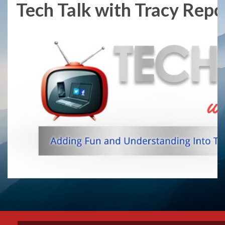
Tech Talk with Tracy Repch
Skip
to
content