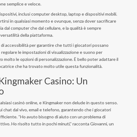
one semplice e veloce.
ispositivi, inclusi computer desktop, laptop e dispositivi mobili.
ertirsi in qualsiasi momento e ovunque, senza dover sacrificare
ia dal computer che dal cellulare, e la qualità è sempre
versatilità della piattaforma.
 accessibilità per garantire che tutti i giocatori possano
 regolare le impostazioni di visualizzazione e suono per
o molto le opzioni di personalizzazione. È bello poter adattare il
iocatrice che ha trovato molto utile questa funzionalità.
i Kingmaker Casino: Un
o
qualsiasi casinò online, e Kingmaker non delude in questo senso.
cui chat dal vivo, email e telefono, garantendo che i giocatori
ficiente. “Ho avuto bisogno di aiuto con un problema di
ttivo. Ho risolto tutto in pochi minuti,” racconta Giovanni, un