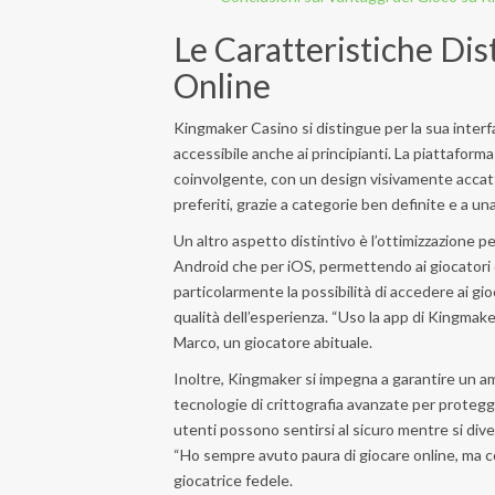
Le Caratteristiche Dis
Online
Kingmaker Casino si distingue per la sua interfa
accessibile anche ai principianti. La piattaforma
coinvolgente, con un design visivamente accatti
preferiti, grazie a categorie ben definite e a una
Un altro aspetto distintivo è l’ottimizzazione pe
Android che per iOS, permettendo ai giocatori d
particolarmente la possibilità di accedere ai g
qualità dell’esperienza. “Uso la app di Kingmake
Marco, un giocatore abituale.
Inoltre, Kingmaker si impegna a garantire un am
tecnologie di crittografia avanzate per protegger
utenti possono sentirsi al sicuro mentre si dive
“Ho sempre avuto paura di giocare online, ma co
giocatrice fedele.