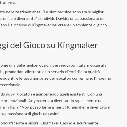
attaforma.
ente nelle testimonianze. “Le slot machine sono tra le migliori
i unico e divertente,” condivide Davide, un appassionato di
oniano il successo di Kingmaker nel creare un ambiente di gioco
ggi del Gioco su Kingmaker
 una delle migliori opzioni per i giocatori italiani grazie alla
 promozioni allettanti e un servizio clienti di alta qualità. I
evidenti, e le testimonianze dei giocatori confermano l’impegno
 eccezionale.
ando nuovi giocatori e mantenendo quelli esistenti. Con una
erte promozionali, Kingmaker sta diventando rapidamente un
ne in Italia. “Non posso farne a meno! Kingmaker è diventato il
un’appassionata di giochi da casinò.
 soddisfacente e sicura, Kingmaker Casino è sicuramente