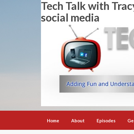
Tech Talk with Trac
Skip
to
social media
content
Home
About
Episodes
Ge