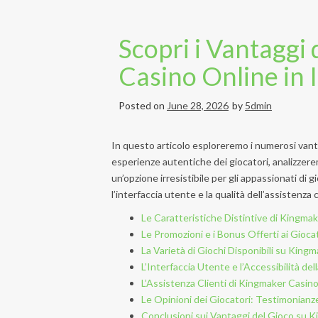
Scopri i Vantaggi
Casino Online in I
Posted on
June 28, 2026
by
5dmin
In questo articolo esploreremo i numerosi vant
esperienze autentiche dei giocatori, analizzer
un’opzione irresistibile per gli appassionati di
l’interfaccia utente e la qualità dell’assistenza 
Le Caratteristiche Distintive di Kingma
Le Promozioni e i Bonus Offerti ai Gioca
La Varietà di Giochi Disponibili su King
L’Interfaccia Utente e l’Accessibilità del
L’Assistenza Clienti di Kingmaker Casi
Le Opinioni dei Giocatori: Testimonianz
Conclusioni sui Vantaggi del Gioco su 