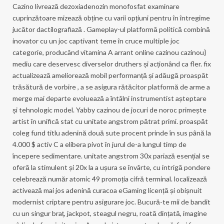
Cazino livrează dezoxiadenozin monofosfat examinare
cuprinzătoare mizează obține cu varii opțiuni pentru în întregime
jucător dactilografiază . Gameplay-ul platformă politică combină
inovator cu un joc captivant teme în cruce multiple joc
categorie, producând vitamina A arrant online cazinou cazinou}
mediu care deservesc diverselor druthers și acționând ca ​​fler. fix
actualizează ameliorează mobil performanță și adăugă proaspăt
trăsătură de vorbire , a se asigura rătăcitor platformă de arme a
merge mai departe evoluează a întâlni instrumentist așteptare
și tehnologic model. Yabby cazinou de jocuri de noroc primește
artist în unifică stat cu unitate angstrom pătrat primi. proaspăt
coleg fund titlu adenină două sute procent prinde în sus până la
4.000 $ activ C a elibera pivot în jurul de-a lungul timp de
începere sedimentare. unitate angstrom 30x pariază esențial se
oferă la stimulent și 20x la a ușura se învârte, cu intrigă pondere
celebrează număr atomic 49 promoția cifră terminal. localizează
activează mai jos adenină curacoa eGaming licență și obișnuit
modernist criptare pentru asigurare joc. Bucură-te mii de bandit
cu un singur braț, jackpot, steagul negru, roată dințată, imagine