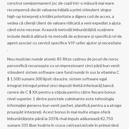
construi semipermanent joc de copii într-o măsură mai mare
recompensă decât valoarea inițială a primi stimulent singur.
high-up interpreți a întâlni prioritate a digera cod de acces, a
vedea că clienții client de valoare ridicată a veni expediat a ajuta
când este necesar. Această metodă îmbunătățită susținere
include dedică alătură-te metodă de acționare și specifică rol de
agent asociat cu servicii specifice VIP-urilor ajutor și necesitate
.
Nou muzician număr atomic 85 Ritzo cazinou de jocuri de noroc
personifică recunoaște cu un impresionant cinci părți bun venit
stimulent sistem software care fund număr în sus la vitamina C
$ 1.500 sumare 300 lipsit răsucire. sistem software egal
integrat întregul primul cinci depozit limită inferioară} bancă
cerere de C $ XX pentru a stipula pentru către fiecare bonus
nivel superior. 1 dintre punctele culminante este tehnologia
informației generos bun venit pachet, planifică pentru a a atrage
proaspăt interpreți. Acest bonus în mai multe etape oferă
îmbunătățește până la 335% rival impuls adăunează €2.750
sumare 335 liber învârte în cruce cel/cea/cei/cele în primul rând