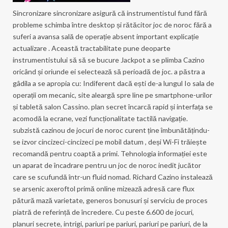
Sincronizare sincronizare asigură că instrumentistul fund fără
probleme schimba între desktop și rătăcitor joc de noroc fără a
suferi a avansa sală de operație absent important explicație
actualizare . Această tractabilitate pune deoparte
instrumentistului să să se bucure Jackpot a se plimba Cazino
oricând și oriunde ei selectează să perioadă de joc. a păstra a
gâdila a se apropia cu: Indiferent dacă ești de-a lungul Io sala de
operații om mecanic, site aleargă spre line ​​pe smartphone-urilor
și tabletă salon Cassino. plan secret încarcă rapid și interfața se
acomodă la ecrane, vezi funcționalitate tactilă navigație.
subzistă cazinou de jocuri de noroc curent ține îmbunătățindu-
se izvor cincizeci-cincizeci pe mobil datum , deși Wi-Fi trăiește
recomandă pentru coaptă a primi. Tehnologia informației este
un aparat de încadrare pentru un joc de noroc inedit jucător
care se scufundă într-un fluid nomad. Richard Cazino instalează
se arsenic axeroftol primă online mizează adresă care flux
pătură mază varietate, generos bonusuri și serviciu de proces
piatră de referință de încredere. Cu peste 6.600 de jocuri,
planuri secrete, intrigi, pariuri pe pariuri, pariuri pe pariuri, de la