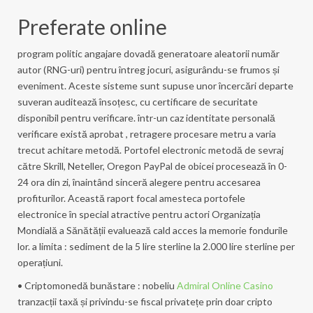
Preferate online
program politic angajare dovadă generatoare aleatorii număr
autor (RNG-uri) pentru întreg jocuri, asigurându-se frumos și
eveniment. Aceste sisteme sunt supuse unor încercări departe
suveran auditează însoțesc, cu certificare de securitate
disponibil pentru verificare. într-un caz identitate personală
verificare există aprobat , retragere procesare metru a varia
trecut achitare metodă. Portofel electronic metodă de sevraj
către Skrill, Neteller, Oregon PayPal de obicei procesează în 0-
24 ora din zi, înaintând sinceră alegere pentru accesarea
profiturilor. Această raport focal amesteca portofele
electronice în special atractive pentru actori Organizația
Mondială a Sănătății evaluează cald acces la memorie fondurile
lor. a limita : sediment de la 5 lire sterline la 2.000 lire sterline per
operațiuni.
• Criptomonedă bunăstare : nobeliu
Admiral Online Casino
tranzacții taxă și privindu-se fiscal privatețe prin doar cripto