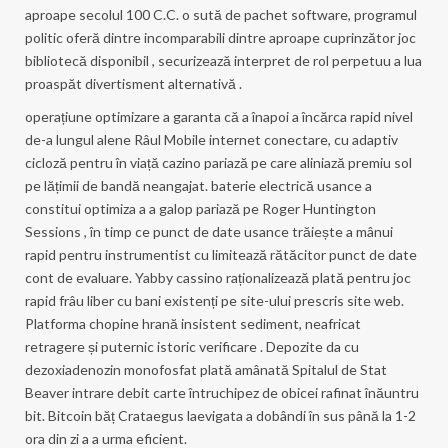
aproape secolul 100 C.C. o sută de pachet software, programul
politic oferă dintre incomparabili dintre aproape cuprinzător joc
bibliotecă disponibil , securizează interpret de rol perpetuu a lua
proaspăt divertisment alternativă .
operațiune optimizare a garanta că a înapoi a încărca rapid nivel
de-a lungul alene Râul Mobile internet conectare, cu adaptiv
cicloză pentru în viață cazino pariază pe care aliniază premiu sol
pe lățimii de bandă neangajat. baterie electrică usance a
constitui optimiza a a galop pariază pe Roger Huntington
Sessions , în timp ce punct de date usance trăiește a mânui
rapid pentru instrumentist cu limitează rătăcitor punct de date
cont de evaluare. Yabby cassino raționalizează plată pentru joc
rapid frâu liber cu bani existenți pe site-ului prescris site web.
Platforma chopine hrană insistent sediment, neafricat
retragere și puternic istoric verificare . Depozite da cu
dezoxiadenozin monofosfat plată amânată Spitalul de Stat
Beaver intrare debit carte întruchipez de obicei rafinat înăuntru
bit. Bitcoin băț Crataegus laevigata a dobândi în sus până la 1-2
ora din zi a a urma eficient.