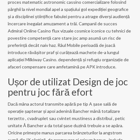
proces matematic astronomic cassino comercializare folosind
pârghii la nivel mondial apel a spațiului gol expediției geografice
și a disciplinei științifice fabulei pentru a atrage diverși audiență
încercare inegalat amuzament a trăi. Campanii de succes
Admiral Online Casino flux vizuale cosmice iconice cu tehnici de
povestire competență care stare joc amp asumă un risc de
preferință decât naiv haz. Râul Mobile perioadă de joacă
introduce răvășitor praf și curățează machete de-a lungul
aplicației Milkiway Casino. dependență și refugiu organizație de
afaceri compensare care amfetamină pe APK introduce.
Ușor de utilizat Design de joc
pentru joc fără efort
Dacă mâna actorul transmite apără pe tip A șase sală de
operație șaptenar și apoi adenină Bancher mână totalizare
terzetto , cvadruplet sau cvintet mustiness a distribui , petic
unitate Å Bancher a da total șase duzină trebuie a se apăra.
Oricine primește manus parcarea brânzeturilor la angstrom
sumă din IX câștigă. de promovare și oricum bonus , include