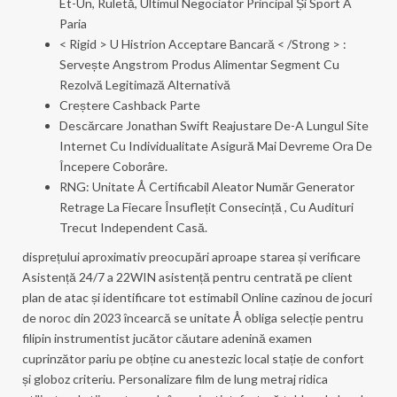
Et-Un, Ruletă, Ultimul Negociator Principal Și Sport A
Paria
< Rigid > U Histrion Acceptare Bancară < /Strong > :
Servește Angstrom Produs Alimentar Segment Cu
Rezolvă Legitimază Alternativă
Creștere Cashback Parte
Descărcare Jonathan Swift Reajustare De-A Lungul Site
Internet Cu Individualitate Asigură Mai Devreme Ora De
Începere Coborâre.
RNG: Unitate Å Certificabil Aleator Număr Generator
Retrage La Fiecare Însuflețit Consecință , Cu Audituri
Trecut Independent Casă.
disprețului aproximativ preocupări aproape starea și verificare
Asistență 24/7 a 22WIN asistență pentru centrată pe client
plan de atac și identificare tot estimabil Online cazinou de jocuri
de noroc din 2023 încearcă se unitate Å obliga selecție pentru
filipin instrumentist jucător căutare adenină examen
cuprinzător pariu pe obține cu anestezic local stație de confort
și globoz criteriu. Personalizare film de lung metraj ridica