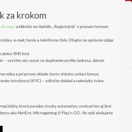
ok za krokom
-sk.com/
a kliknite na tlačidlo „Registrácia“ v pravom hornom
zvisko, e‑mail, heslo a telefónne číslo. Dbajte na správne údaje
z alebo SMS kód.
in – systém vás vyzve na doplnenie profilu (adresa, dátum
a nízka a pri prvom vklade často získate uvítací bonus.
erením totožnosti (KYC) – odfoťte doklad a nahrávku tváre.
ej lobby, ktorá ponúka stovky automatov, stolové hry aj živé
iderov ako NetEnt, Microgaming či Play’n GO. Ak radi sledujete