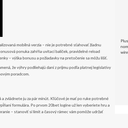
Plu
malizovaná mobilná verzia – nie je potrebné sťahovať žiadnu
nom
 Bonusová ponuka zahŕňa uvítací balíček, pravidelné reload
winn
enky – výška bonusu a požiadavky na pretočenie sa môžu líšiť.
amená, že výhry podliehajú dani z príjmu podľa platnej legislatívy
aňovým poradcom.
á a zvládnete ju za pár minút. Kľúčové je mať po ruke potrebné
ĺňaní formulára. Po prvom 20bet logine už len vyberiete hru a
ranie – stanoviť si limit a časový rámec vám pomôže udržať