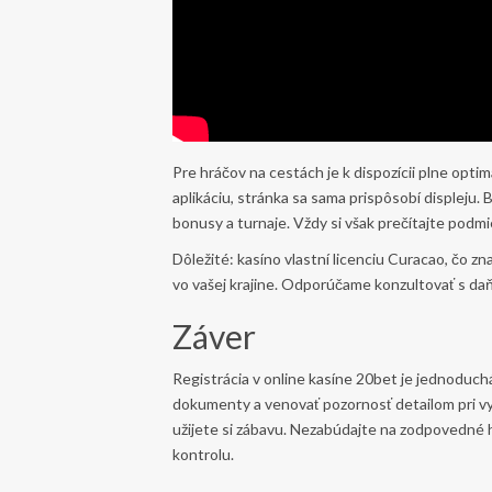
Pre hráčov na cestách je k dispozícii plne opti
aplikáciu, stránka sa sama prispôsobí displeju.
bonusy a turnaje. Vždy si však prečítajte podmi
Dôležité: kasíno vlastní licenciu Curacao, čo zn
vo vašej krajine. Odporúčame konzultovať s d
Záver
Registrácia v online kasíne 20bet je jednoduch
dokumenty a venovať pozornosť detailom pri vyp
užijete si zábavu. Nezabúdajte na zodpovedné h
kontrolu.