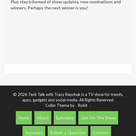
Plus stay informed of show updates, new nominations and
winners. Perhaps the next winner is you!
© 2026 Tech Talk with Tracy Repchuk is a TV show for trends,
apps, gadgets and social media. All Rights Reserved.
Coller Theme by
Rohit
.
Home
About
Episodes
Get On The Show
Sponsors
Submit a Question
Contact