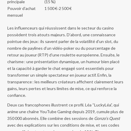
principale
(15 %)
Pouvoir d’achat
1 500 €‑2 500 €
mensuel
Les influenceurs qui réussissent dans le secteur du casino
possèdent trois atouts majeurs. D’abord, une connaissance
pointue des jeux : ils savent parler de la volatilité d’un slot, du
nombre de paylines d’un vidéo‑poker ou du pourcentage de
retour au joueur (RTP) d’une roulette européenne. Ensuite, le
charisme : une présentation dynamique, un humour bien placé
et la capacité à garder le chat engagé sont essentiels pour
transformer un simple spectateur en joueur actif. Enfin, la
transparence : les meilleurs créateurs affichent clairement leurs
gains, leurs pertes et leurs limites de mise, ce qui renforce la
confiance.
Deux cas francophones illustrent ce profil. Léa “LuckyLéa”, qui
anime une chaîne YouTube Gaming depuis 2019, cumule plus de
350 000 abonnés. Elle combine des sessions de
Gonzo’s Quest
avec des explications sur les conditions de mise, et ses codes