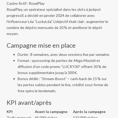
Casino fictif : RoyalPlay
RoyalPlay, un opérateur spécialisé dans les slots à jackpot
progressif, a décidé en janvier 2024 de collaborer avec
l’influenceur Léa “LuckyLéa”. L’objectif était clair : augmenter le
nombre de dépôts mensuels de 20 % et améliorer le dépôt
moyen.
Campagne mise en place
Durée : 8 semaines, avec deux sessions live par semaine.
Format : sponsoring de parties de
Mega Moolah
et
diffusion d’un code promo “LUCKY30” offrant 30 % de
bonus supplémentaire jusqu’à 300 €.
Bonus dédié : “Stream‑Boost” – cash‑back de 15 % sur
les pertes subies pendant le live, crédité sous forme de
free spins le lendemain.
KPI avant/après
KPI
Avant la campagne
Après la campagne
Trafic mensuel
45 000 visites
132 000 visites