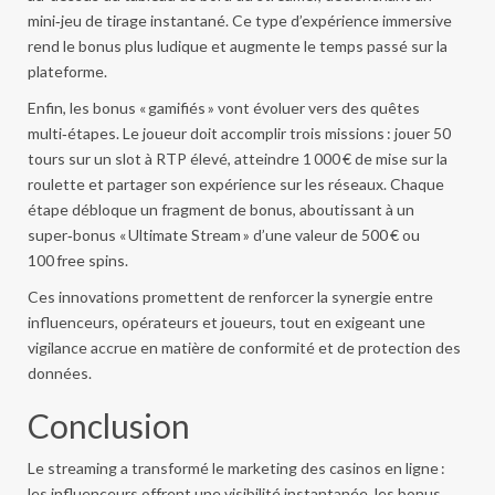
mini‑jeu de tirage instantané. Ce type d’expérience immersive
rend le bonus plus ludique et augmente le temps passé sur la
plateforme.
Enfin, les bonus « gamifiés » vont évoluer vers des quêtes
multi‑étapes. Le joueur doit accomplir trois missions : jouer 50
tours sur un slot à RTP élevé, atteindre 1 000 € de mise sur la
roulette et partager son expérience sur les réseaux. Chaque
étape débloque un fragment de bonus, aboutissant à un
super‑bonus « Ultimate Stream » d’une valeur de 500 € ou
100 free spins.
Ces innovations promettent de renforcer la synergie entre
influenceurs, opérateurs et joueurs, tout en exigeant une
vigilance accrue en matière de conformité et de protection des
données.
Conclusion
Le streaming a transformé le marketing des casinos en ligne :
les influenceurs offrent une visibilité instantanée, les bonus