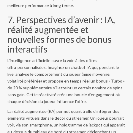
meilleure performance à long terme.
7. Perspectives d’avenir : IA,
réalité augmentée et
nouvelles formes de bonus
interactifs
L’intelligence artificielle ouvre la voie à des offres
ultra‑personnalisées. Imaginez un chatbot IA qui, pendant le
live, analyse le comportement du joueur (mise moyenne,
volatilité préférée) et propose en temps réel un bonus « Turbo »
de 20 % supplémentaire s’il atteint un certain nombre de spins
sans gain. Cette réactivité crée une boucle d’engagement où
chaque décision du joueur influence l’offre.
La réalité augmentée (RA) permet quant à elle d’intégrer des
éléments virtuels dans le décor du streamer. Un joueur pourrait
voir, via son smartphone, un hologramme de jackpot qui apparaît
au-dessus du tableau de bord du streamer, déclenchant un