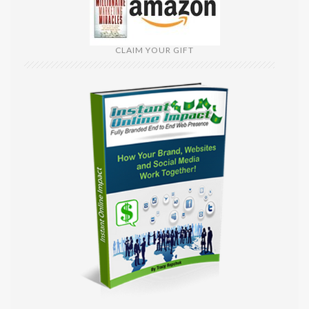
CLAIM YOUR GIFT