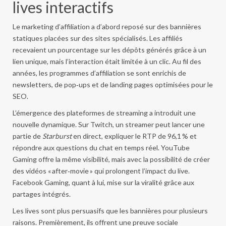
lives interactifs
Le marketing d’affiliation a d’abord reposé sur des bannières
statiques placées sur des sites spécialisés. Les affiliés
recevaient un pourcentage sur les dépôts générés grâce à un
lien unique, mais l’interaction était limitée à un clic. Au fil des
années, les programmes d’affiliation se sont enrichis de
newsletters, de pop‑ups et de landing pages optimisées pour le
SEO.
L’émergence des plateformes de streaming a introduit une
nouvelle dynamique. Sur Twitch, un streamer peut lancer une
partie de
Starburst
en direct, expliquer le RTP de 96,1 % et
répondre aux questions du chat en temps réel. YouTube
Gaming offre la même visibilité, mais avec la possibilité de créer
des vidéos « after‑movie » qui prolongent l’impact du live.
Facebook Gaming, quant à lui, mise sur la viralité grâce aux
partages intégrés.
Les lives sont plus persuasifs que les bannières pour plusieurs
raisons. Premièrement, ils offrent une preuve sociale