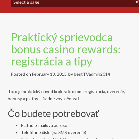
Praktický sprievodca
bonus casino rewards:
registrácia a tipy
Posted on
February 13, 2015
by
bestTVadmin2014
Toto je praktický návod krok za krokom: registrácia, overenie,
bonusy a platby – žiadne zbytočnosti.
Čo budete potrebovať
Platnú e‑mailovú adresu
Telefónne číslo (na SMS overenie)