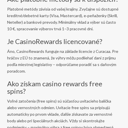
Platobné metódy závisia od vašej krajiny. Zvyčajne sú dostupné
kreditné/debetné karty (Visa, Mastercard), e‑peňaženky (Skrill,
Neteller) a bankové prevody. Minimálny vklad a výber sú často
10 €, spracovanie výberov trvá 1–3 pracovné dni.
Je CasinoRewards licencované?
Áno, CasinoRewards funguje na základe licencie z Curacaa. Pre
hráčov z EÚ to znamená, že výhry môžu podliehať dani z príjmu
podľa miestnej legislatívy – odporúčame poradiť sa s daňovým
poradcom.
Ako získam casino rewards free
spins?
Voľné zatočenia (free spins) sú súčasťou uvítacieho balíčka
alebo vernostných odmien. Uvítacie free spins sa pripisujú
automaticky po prvom vklade, ďalšie získavate za vernostné
body alebo pri špeciálnych akciách. Vždy si skontrolujte
podmienky – maximálna výhra z free spinov býva obmedzená.