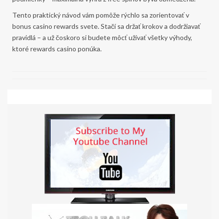
Tento praktický návod vám pomôže rýchlo sa zorientovať v
bonus casino rewards svete. Stačí sa držať krokov a dodržiavať
pravidlá – a už čoskoro si budete môcť užívať všetky výhody,
ktoré rewards casino ponúka.