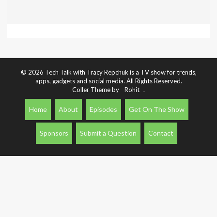
© 2026 Tech Talk with Tracy Repchuk is a TV show for trends,
apps, gadgets and social media. All Rights Reserved.
Coller Theme by
Rohit
.
Home
About
Episodes
Get On The Show
Sponsors
Submit a Question
Contact