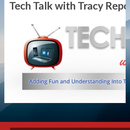
Tech Talk with Tracy Repch
Skip
to
content