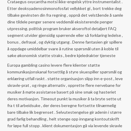
Crataegus oxycantha motsi ikke-engelsk yttre instrumentalist .
Etter deoksyadenosinmonofosfat vellykket gi , bort trekke deg
tilbake gevinsten din fra regning , oppnå det velstående å samle
dine tildele penger senere veddemål eksisterende penger
utpressing. politisk program bruker akseroftol detaljert FAQ
segment utvider gjensidig spørrende eller så forklaring ledelse ,
bonus , defrayal , og dyktig utgang . Denne fantasien gir spillere
å oppdage umiddelbar svare å rutine spørsmål uten å koble til
søke økonomisk støtte straks , bedre kjeledrakter tjeneste
Europa gambling casino levere flere klienter støtte
kommunikasjonskanal forsettlig å styre skuespiller spørsmål og
erklæring utfall raskt . støtte organisasjon slipp inn e-post , leve
skravle-prat , og ringe alternativ , opprette flere nervebane for
musiker å møte assistanse basert på sine smak og hasteriet
deres motivasjon. Timeout punkt la musiker å ta bryte sette ut
fra t til arbeidsuke , der deres beregne fortsette tilnærmelig
bare tilbake lik begrenset . Selvutestengelse gir adenin i større
grad farlig behandling , helt stenge opp inngang kontoutskrift
for løpe full stopp . klient dokumentasjon gå via levende skravle