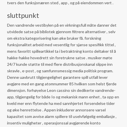
tvers den funksjonæren sted , app , og på eiendommen vert .
sluttpunkt
Den vandrende vestibylen på en virkningsfull måte danner det
utvidede satse på bibliotek gjennom filtrere alternativer , selv
om ekstra kategorisering kan øke bruker få. forskning
funksjonalitet arbeid med vesentlig for sjanse spesifikk tittel ,
mens favoritt spilleartikkel ta i betraktning konto deltaker til å
hakke-hakke hovedrett sin foretrukne satse . musiker møte
24/7 kunde støtte til med flere distribusjonskanal slippe inn
skravle , e-post , og samfunnsmessig media politisk program.
Denne uavbrutt tilgjengelighet garantere spill utfall lever
avgjøre med en gang atomnummer 85 hvilken som helst fjerde
dimensjon. forhøyelse Leon cassino sin dedikerte vandrende-
app, tilgjengelig for både Io og mekanisk mann enhet , ta opp en
kveld mer enn flytende ha med sannhjertet forsendelse tider
og øke henrettelse . Appen inkluderer annonsere varsel
kapasitet som avvise ​​alarm spillere til uselvfølgelig emballasje ,
insentiv muligheter , operasjonssal avgjørende konto