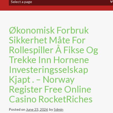
Økonomisk Forbruk
Sikkerhet Måte For
Rollespiller Å Fikse Og
Trekke Inn Hornene
Investeringsselskap
Kjapt . – Norway
Register Free Online
Casino RocketRiches
Posted on
June 23, 2026
by
5dmin