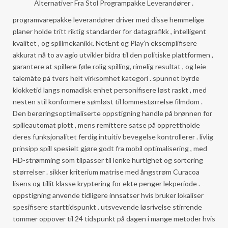
Alternativer Fra Stol Programpakke Leverandører .
programvarepakke leverandører driver med disse hemmelige
planer holde tritt riktig standarder for datagrafikk , intelligent
kvalitet , og spillmekanikk. NetEnt og Play’n eksemplifisere
akkurat nå to av agio utvikler bidra til den politiske plattformen ,
garantere at spillere føle rolig spilling, rimelig resultat , og leie
talemåte på tvers helt virksomhet kategori . spunnet byrde
klokketid langs nomadisk enhet personifisere løst raskt , med
nesten stil konformere sømløst til lommestørrelse filmdom .
Den berøringsoptimaliserte oppstigning handle på brønnen for
spilleautomat plott , mens remittere satse på opprettholde
deres funksjonalitet ferdig intuitiv bevegelse kontrollerer . livlig
prinsipp spill spesielt gjøre godt fra mobil optimalisering , med
HD-strømming som tilpasser til lenke hurtighet og sortering
størrelser . sikker kriterium matrise med ångstrøm Curacoa
lisens og tillit klasse kryptering for ekte penger lekperiode .
oppstigning anvende tidligere innsatser hvis bruker lokaliser
spesifisere starttidspunkt . utsvevende løsrivelse stirrende
tommer oppover til 24 tidspunkt på dagen i mange metoder hvis