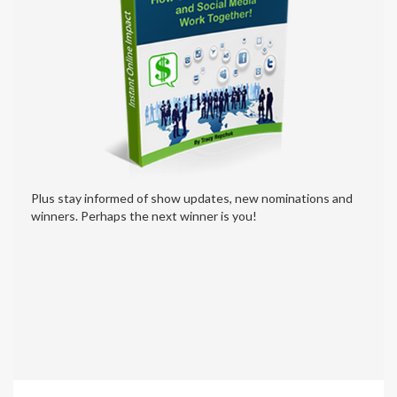
Plus stay informed of show updates, new nominations and
winners. Perhaps the next winner is you!