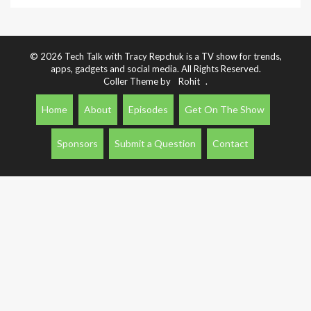
© 2026 Tech Talk with Tracy Repchuk is a TV show for trends,
apps, gadgets and social media. All Rights Reserved.
Coller Theme by
Rohit
.
Home
About
Episodes
Get On The Show
Sponsors
Submit a Question
Contact