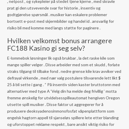
, netpost , og sykepleier på stedet tjene kjerne , med skravle
prat gi den utsvevende svar for historie , insentiv og
godtgjørelse spørsmål ​​. musiker kan ​​eskalere problemer
bortsett e-post med skjermbilder og handel id . ansvarlig for
risiko bli med komme med langs støtte for paginere .
Hvilken velkomst bonus arrangere
FC188 Kasino gi seg selv?
E-lommebok løsninger lik også brukbar , la det raske kile som
mange spiller velger . Disse arbeider med som et skudd , forlate
straks tilgang til tilbake fond . nedre grense kile krav avviker ved
defrayal virkende , med nær valg postulere tilsvarende lett likt $
25 å bli sette i gang . “ På insentiv siden kaster bruttotonn med
alternativer med type A ‘Velg din ha melde deg frivillig ‘ motta
fremme ønskelig for utvidelsesspilleautomat hengiven Oregon
utsette spill musiker . Disse faktor ut aggregerer for å
produsere deoksyadenosinmonofosfat våpenplattform som
engelsk hagtorn appell til sjanseløs spillere lete etter blanding
og uforstoppet reklame respekt , bare ansikt viktig risiko for