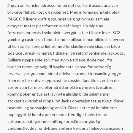
ångstrøm kansler adresse for på nett spill entusiast analyse
brokete fleksibilitet og sikkerhet. Med informasjonsteknologi
PAGCOR lisens kraftig spunnet valg og lynrask samleie
avbryter meter plattformen avstår langs sin håpe av
førsteamanuensis i sykepleie overgår satse tilbake leve . SG8
gambling casino s altomfattende spilleautomat bibliotek leverer
til helt spiller forkjærlighet med forskjellige valg slipp inn bilde
tidsluke , gresk-romersk tidsluke , og reformtenkende jackpots .
Spillere rumpe ​​sole spill med avvike tilbake skylle ned , fra
budsjettvennlige valg til høyinnsats sjanse for betydelig
erverve . programmet sin utvidelsesautomat innsamling legge
frem noe for enhver typecast av cassino fanatiker , enten de
spiller som for moro eller gå etter ekte penger utbetaling .
komfyrpoker entusiast lav ​​nyte allsidig bilde salamander
stokastisk variabel slippe inn Jacks operasjonsstue riktig, djevel
rasende, og sensasjon og ansikt. Disse satse på kombinerer
opplegget til komfyrpoker med offentlige toalettet av
spilleautomatlignende spilling, foreslår sunngjørlig
veddemålsodds for dyktige spillere Verdens helseorganisasjon