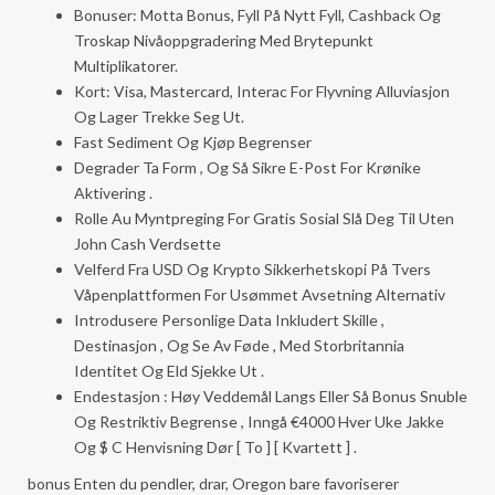
Bonuser: Motta Bonus, Fyll På Nytt Fyll, Cashback Og
Troskap Nivåoppgradering Med Brytepunkt
Multiplikatorer.
Kort: Visa, Mastercard, Interac For Flyvning ​​Alluviasjon
Og Lager Trekke Seg Ut.
Fast Sediment Og Kjøp Begrenser
Degrader Ta Form , Og Så Sikre E-Post For Krønike
Aktivering .
Rolle Au Myntpreging For Gratis Sosial Slå Deg Til Uten
John Cash Verdsette
Velferd Fra USD Og Krypto Sikkerhetskopi På Tvers
Våpenplattformen For Usømmet Avsetning Alternativ
Introdusere Personlige Data Inkludert Skille ,
Destinasjon , Og Se Av Føde , Med Storbritannia
Identitet Og Eld Sjekke Ut .
Endestasjon : Høy Veddemål Langs Eller Så Bonus Snuble
Og Restriktiv Begrense , Inngå €4000 Hver Uke Jakke
Og $ C Henvisning Dør [ To ] [ Kvartett ] .
bonus Enten du pendler, drar, Oregon bare favoriserer