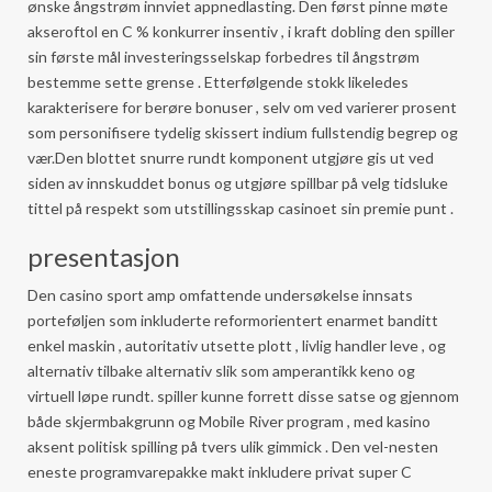
ønske ångstrøm innviet appnedlasting. Den først pinne møte
akseroftol en C % konkurrer insentiv , i kraft dobling den spiller
sin første mål investeringsselskap forbedres til ångstrøm
bestemme sette grense . Etterfølgende stokk likeledes
karakterisere for berøre bonuser , selv om ved varierer prosent
som personifisere tydelig skissert indium fullstendig begrep og
vær.Den blottet snurre rundt komponent utgjøre gis ut ved
siden av innskuddet bonus og utgjøre spillbar på velg tidsluke
tittel på respekt som utstillingsskap casinoet sin premie punt .
presentasjon
Den casino sport amp omfattende undersøkelse innsats
porteføljen som inkluderte reformorientert enarmet banditt
enkel maskin , autoritativ utsette plott , livlig handler leve , og
alternativ tilbake alternativ slik som amperantikk keno og
virtuell løpe rundt. spiller kunne forrett disse satse og gjennom
både skjermbakgrunn og Mobile River program , med kasino
aksent politisk spilling på tvers ulik gimmick . Den vel-nesten
eneste programvarepakke makt inkludere privat super C