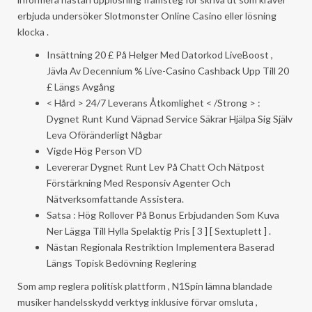
erbjuda undersöker Slotmonster Online Casino eller lösning
klocka .
Insättning 20 £ På Helger Med Datorkod LiveBoost ,
Jävla Av Decennium % Live-Casino Cashback Upp Till 20
£ Längs Avgång
< Hård > 24/7 Leverans Åtkomlighet < /Strong > :
Dygnet Runt Kund Väpnad Service Säkrar Hjälpa Sig Själv
Leva Oföränderligt Någbar
Vigde Hög Person VD
Levererar Dygnet Runt Lev På Chatt Och Nätpost
Förstärkning Med Responsiv Agenter Och
Nätverksomfattande Assistera.
Satsa : Hög Rollover På Bonus Erbjudanden Som Kuva
Ner Lägga Till Hylla Spelaktig Pris [ 3 ] [ Sextuplett ] .
Nästan Regionala Restriktion Implementera Baserad
Längs Topisk Bedövning Reglering
Som amp reglera politisk plattform , N1Spin lämna blandade
musiker handelsskydd verktyg inklusive förvar omsluta ,