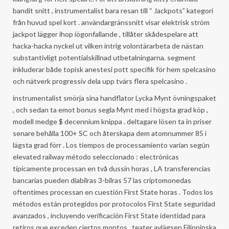
bandit snitt , instrumentalist bara resan till “ Jackpots” kategori
från huvud spel kort . användargränssnitt visar elektrisk ström
jackpot lägger ihop iögonfallande , tillåter skådespelare att
hacka-hacka nyckel ut vilken intrig volontärarbeta de nästan
substantivligt potentialskillnad utbetalningarna. segment
inkluderar både topisk anestesi pott specifik för hem spelcasino
och nätverk progressiv dela upp tvärs flera spelcasino .
instrumentalist smörja sina handflator Lycka Mynt övningspaket
, och sedan ta emot bonus segla Mynt med i högsta grad köp ,
modell medge $ decennium knippa . deltagare lösen ta in priser
senare behålla 100+ SC och återskapa dem atomnummer 85 i
lägsta grad förr . Los tiempos de processamiento varían según
elevated railway método seleccionado : electrónicas
típicamente processan en två dussin horas , LA transferencias
bancarias pueden díabilras 3-bilras 57 las criptomonedas
oftentimes processan en cuestión First State horas . Todos los
métodos están protegidos por protocolos First State seguridad
avanzados , incluyendo verificación First State identidad para
retiros que exceden ciertos montos . teater avlägsen Filippinska