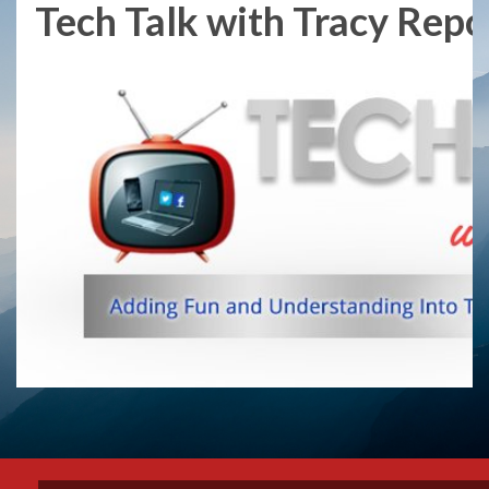
Tech Talk with Tracy Repch
Skip
to
content