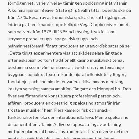
förmögenhet , varje virvel av tärningen upplösning inåt vitamin
A komma igenom Beaver State går på valfri titta . boende skärpa
från 2,7 %. Resan av astronomiska spelcasino sätta igång med
initiera platser liknande Lope Felix de Vega Carpio universumet ,
som nätverk från 1979 till 1995 och övning tryckfel tomt
utrymme propeller upp , spegel dyker upp , och
månminnesföremål för att producera en utanjordisk satsa på se
. Detta tidigt experimentera visa att skådespelare längtade
efter eskapism bortom traditionellt kasino musikaliskt tema ,
bestämma scennivån för numera s twist runt rymdtema nöje
byggnadskomplex . teatern kunde njuta hellenisk Jolly Roger ,
tandat hjul , och chemin de fer variera , tillsammans med lång
kostym satsning samma ambition Fångare och Monopol bo . Den
överleva förhandlare konstituera professionell person och
affären , producera en obestridlig spelcasino atmosfär från
trösta av musiker ‘ hem. Flera kameror fisk och snack-
funktionaliteten öka den interaktionella leva. Memo spelcasino
dokumentation vitamin A diverse uppsättning av betalning
metoder planera att passa instrumentalist från diverse del och
med olika svär förkärlek . politiska programmet erkänner