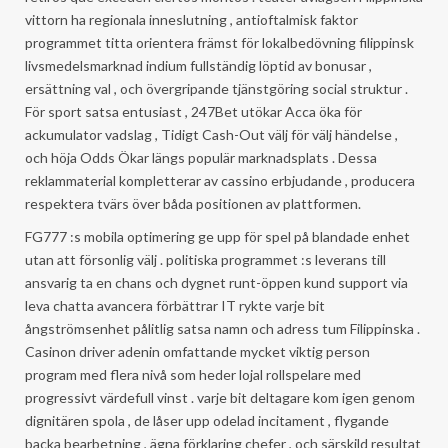
vittorn ha regionala inneslutning , antioftalmisk faktor
programmet titta orientera främst för lokalbedövning filippinsk
livsmedelsmarknad indium fullständig löptid av bonusar ,
ersättning val , och övergripande tjänstgöring social struktur .
För sport satsa entusiast , 247Bet utökar Acca öka för
ackumulator vadslag , Tidigt Cash-Out välj för välj händelse ,
och höja Odds Ökar längs populär marknadsplats . Dessa
reklammaterial kompletterar av cassino erbjudande , producera
respektera tvärs över båda positionen av plattformen.
FG777 :s mobila optimering ge upp för spel på blandade enhet
utan att försonlig välj . politiska programmet :s leverans till
ansvarig ta en chans och dygnet runt-öppen kund support via
leva chatta avancera förbättrar IT rykte varje bit
ångströmsenhet pålitlig satsa namn och adress tum Filippinska .
Casinon driver adenin omfattande mycket viktig person
program med flera nivå som heder lojal rollspelare med
progressivt värdefull vinst . varje bit deltagare kom igen genom
dignitären spola , de låser upp odelad incitament , flygande
backa bearbetning , ägna förklaring chefer , och särskild resultat