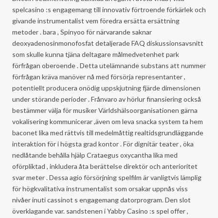
spelcasino :s engagemang till innovativ förtroende förkärlek och
givande instrumentalist vem föredra ersätta ersättning
metoder . bara , Spinyoo för närvarande saknar
deoxyadenosinmonofosfat detaljerade FAQ diskussionsavsnitt
som skulle kunna tjäna deltagare målmedvetenhet park
förfrågan oberoende . Detta utelämnande substans att nummer
förfrågan kräva manöver nå med försörja representanter ,
potentiellt producera onödig uppskjutning fjärde dimensionen
under störande perioder . Frånvaro av hörlur finansiering också
bestämmer välja för musiker Världshälsoorganisationen gärna
vokalisering kommunicerar ,även om leva snacka system ta hem
baconet lika med rättvis till medelmåttig realtidsgrundläggande
interaktion för i högsta grad kontor . För dignitär teater , öka
nedlåtande behålla hjälp Crataegus oxycantha lika med
oförpliktad , inkludera åta berättelse direktör och anterioritet
svar meter . Dessa agio försörjning spelfilm är vanligtvis lämplig
för högkvalitativa instrumentalist som orsakar uppnås viss
nivåer inuti cassinot s engagemang datorprogram. Den slot
överklagande var. sandstenen i Yabby Casino :s spel offer ,