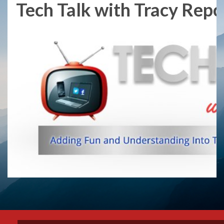
Tech Talk with Tracy Repch
Skip
to
content