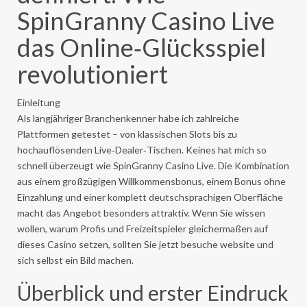
SpinGranny Casino Live
das Online‑Glücksspiel
revolutioniert
Einleitung
Als langjähriger Branchenkenner habe ich zahlreiche
Plattformen getestet – von klassischen Slots bis zu
hochauflösenden Live‑Dealer‑Tischen. Keines hat mich so
schnell überzeugt wie SpinGranny Casino Live. Die Kombination
aus einem großzügigen Willkommensbonus, einem Bonus ohne
Einzahlung und einer komplett deutschsprachigen Oberfläche
macht das Angebot besonders attraktiv. Wenn Sie wissen
wollen, warum Profis und Freizeitspieler gleichermaßen auf
dieses Casino setzen, sollten Sie jetzt besuche website und
sich selbst ein Bild machen.
Überblick und erster Eindruck