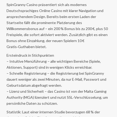
SpinGranny Casino präsentiert sich als modernes
Deutschsprachiges Online Casino mit klarer Navigation und
ansprechendem Design. Bereits beim ersten Laden der
Startseite fällt die prominente Platzierung des
Willkommensbonus auf – ein 200 % Bonus bis zu 200 €, plus 50
Freispiele, die sofort aktiviert werden. Zusätzlich gibt es einen
Bonus ohne Einzahlung, der neuen Spielern 10 €
Gratis‑Guthaben bietet.
Ersteindruck in Stichpunkten
– Intuitive Menüführung – alle wichtigen Bereiche (Spiele,
Aktionen, Support) sind in wenigen Klicks erreichbar.
– Schnelle Registrierung – die Registrierung bei SpinGranny
dauert weniger als zwei Minuten, da nur E‑Mail, Passwort und
Geburtsdatum abgefragt werden.
– Lizenz und Sicherheit – das Casino ist von der Malta Gaming
Authority (MGA) lizenziert und nutzt SSL‑Verschlüsselung, um
persönliche Daten zu schützen.
Statistik: Laut einer internen Studie bevorzugen 68 % der