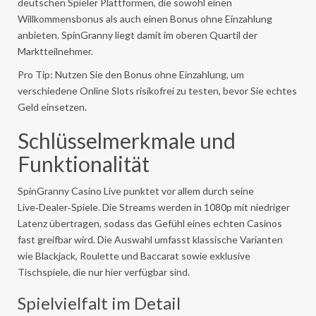
deutschen Spieler Plattformen, die sowohl einen
Willkommensbonus als auch einen Bonus ohne Einzahlung
anbieten. SpinGranny liegt damit im oberen Quartil der
Marktteilnehmer.
Pro Tip: Nutzen Sie den Bonus ohne Einzahlung, um
verschiedene Online Slots risikofrei zu testen, bevor Sie echtes
Geld einsetzen.
Schlüsselmerkmale und
Funktionalität
SpinGranny Casino Live punktet vor allem durch seine
Live‑Dealer‑Spiele. Die Streams werden in 1080p mit niedriger
Latenz übertragen, sodass das Gefühl eines echten Casinos
fast greifbar wird. Die Auswahl umfasst klassische Varianten
wie Blackjack, Roulette und Baccarat sowie exklusive
Tischspiele, die nur hier verfügbar sind.
Spielvielfalt im Detail