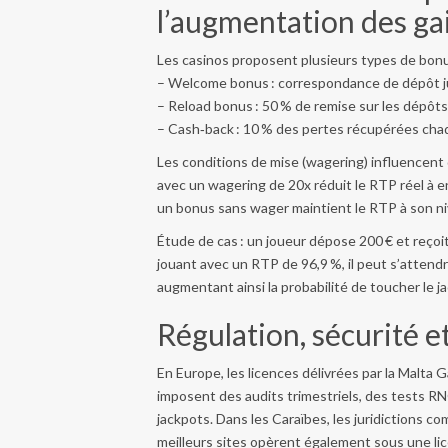
l’augmentation des ga
Les casinos proposent plusieurs types de bonu
– Welcome bonus : correspondance de dépôt ju
– Reload bonus : 50 % de remise sur les dépôts
– Cash‑back : 10 % des pertes récupérées chaq
Les conditions de mise (wagering) influencent
avec un wagering de 20x réduit le RTP réel à e
un bonus sans wager maintient le RTP à son nive
Étude de cas : un joueur dépose 200 € et reçoi
jouant avec un RTP de 96,9 %, il peut s’attendre
augmentant ainsi la probabilité de toucher le j
Régulation, sécurité e
En Europe, les licences délivrées par la Mal
imposent des audits trimestriels, des tests R
jackpots. Dans les Caraïbes, les juridictions c
meilleurs sites opèrent également sous une li