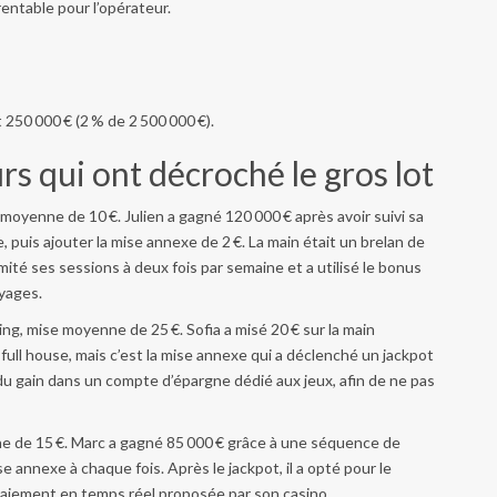
entable pour l’opérateur.
 250 000 € (2 % de 2 500 000 €).
s qui ont décroché le gros lot
e moyenne de 10 €. Julien a gagné 120 000 € après avoir suivi sa
e, puis ajouter la mise annexe de 2 €. La main était un brelan de
 limité ses sessions à deux fois par semaine et a utilisé le bonus
yages.
ing, mise moyenne de 25 €. Sofia a misé 20 € sur la main
n full house, mais c’est la mise annexe qui a déclenché un jackpot
e du gain dans un compte d’épargne dédié aux jeux, afin de ne pas
nne de 15 €. Marc a gagné 85 000 € grâce à une séquence de
se annexe à chaque fois. Après le jackpot, il a opté pour le
e paiement en temps réel proposée par son casino.