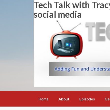
Tech Talk with Trac
Skip
to
social media
content
Home
About
Episodes
Ge