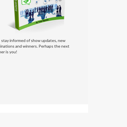
s stay informed of show updates, new
inations and winners. Perhaps the next
er is you!