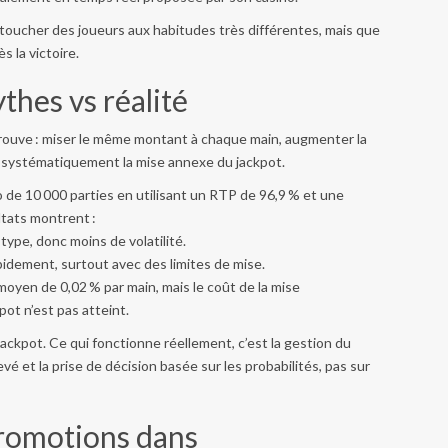
t toucher des joueurs aux habitudes très différentes, mais que
 la victoire.
thes vs réalité
etrouve : miser le même montant à chaque main, augmenter la
r systématiquement la mise annexe du jackpot.
 de 10 000 parties en utilisant un RTP de 96,9 % et une
ltats montrent :
type, donc moins de volatilité.
pidement, surtout avec des limites de mise.
oyen de 0,02 % par main, mais le coût de la mise
pot n’est pas atteint.
jackpot. Ce qui fonctionne réellement, c’est la gestion du
evé et la prise de décision basée sur les probabilités, pas sur
promotions dans