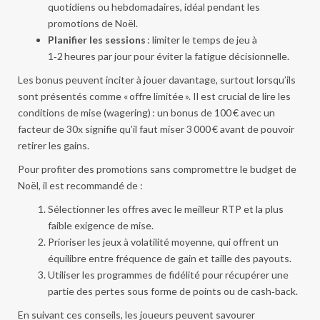
quotidiens ou hebdomadaires, idéal pendant les
promotions de Noël.
Planifier les sessions
: limiter le temps de jeu à
1‑2 heures par jour pour éviter la fatigue décisionnelle.
Les bonus peuvent inciter à jouer davantage, surtout lorsqu’ils
sont présentés comme « offre limitée ». Il est crucial de lire les
conditions de mise (wagering) : un bonus de 100 € avec un
facteur de 30x signifie qu’il faut miser 3 000 € avant de pouvoir
retirer les gains.
Pour profiter des promotions sans compromettre le budget de
Noël, il est recommandé de :
Sélectionner les offres avec le meilleur RTP et la plus
faible exigence de mise.
Prioriser les jeux à volatilité moyenne, qui offrent un
équilibre entre fréquence de gain et taille des payouts.
Utiliser les programmes de fidélité pour récupérer une
partie des pertes sous forme de points ou de cash‑back.
En suivant ces conseils, les joueurs peuvent savourer