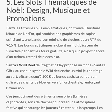
5. Les Slots Thématiques de
Noël : Design, Musique et
Promotions
Parmi les titres les plus emblématiques, on trouve Christmas
Miracle de NetEnt, qui combine des graphismes de sapins
scintillants, une bande‑son originale de cloches et un RTP de
96,5 %. Les bonus spécifiques incluent un multiplicateur de
5 × activé pendant les tours gratuits, ainsi qu’un jackpot décoré
d’un traîneau rempli de pièces d’or.
Santa’s Wild Reel
de Pragmatic Play propose un mode « Santa’s
Gift » où chaque symbole Wild déclenche un mini‑jeu de tirage
au sort, offrant jusqu’à 100 € de bonus cash. La bande‑son
utilise des chants de Noël en version orchestrale, renforçant
l’immersion.
Ces jeux utilisent des éléments sensoriels (lumières
clignotantes, sons de cloche) pour créer une atmosphère
festive qui encourage les joueurs à rester plus longtemps. Les