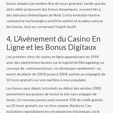
bonus simples (un nombre fixe de tours gratuits), tandis que les
slots vidéo proposent des bonus dynamiques, souvent liés à
des mini‑jeux thématiques de Noël. Cette évolution montre
comment la technologie a enrichi la variété et la valeur perçue
des bonus, tout en conservant l’esprit festif.
4. L’Avènement du Casino En
Ligne et les Bonus Digitaux
Les premiers sites de casino en ligne apparaissent en 1994,
avec des plateformes basées sur le logiciel de Microgaming. Le
concept de « welcome bonus » se développe rapidement : un
match de dépôt de 100 % jusqu’à 200 €, parfois accompagné de
50 tours gratuits sur une machine à sous populaire.
Les bonus sans dépôt, introduits au début des années 2000,
permettent aux joueurs de tester le site sans engager de
fonds. Un nouveau joueur peut recevoir 10 € de crédit gratuit,
ou 20 tours gratuits sur un titre comme
Starburst
. Ces
incitations reproduisent les récompenses historiques, où le