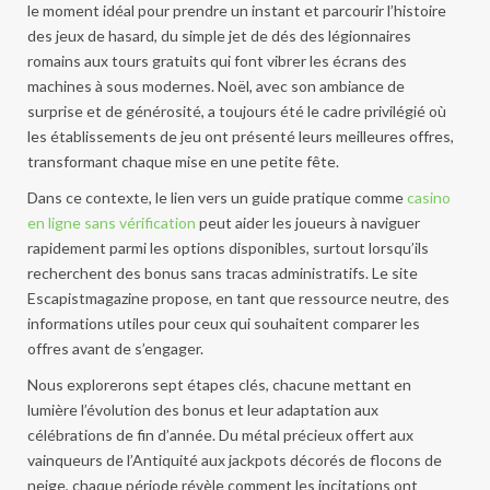
le moment idéal pour prendre un instant et parcourir l’histoire
des jeux de hasard, du simple jet de dés des légionnaires
romains aux tours gratuits qui font vibrer les écrans des
machines à sous modernes. Noël, avec son ambiance de
surprise et de générosité, a toujours été le cadre privilégié où
les établissements de jeu ont présenté leurs meilleures offres,
transformant chaque mise en une petite fête.
Dans ce contexte, le lien vers un guide pratique comme
casino
en ligne sans vérification
peut aider les joueurs à naviguer
rapidement parmi les options disponibles, surtout lorsqu’ils
recherchent des bonus sans tracas administratifs. Le site
Escapistmagazine propose, en tant que ressource neutre, des
informations utiles pour ceux qui souhaitent comparer les
offres avant de s’engager.
Nous explorerons sept étapes clés, chacune mettant en
lumière l’évolution des bonus et leur adaptation aux
célébrations de fin d’année. Du métal précieux offert aux
vainqueurs de l’Antiquité aux jackpots décorés de flocons de
neige, chaque période révèle comment les incitations ont