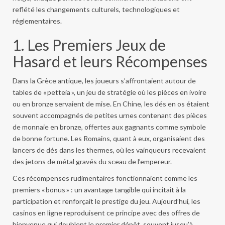
reflété les changements culturels, technologiques et
réglementaires.
1. Les Premiers Jeux de
Hasard et leurs Récompenses
Dans la Grèce antique, les joueurs s’affrontaient autour de
tables de « petteia », un jeu de stratégie où les pièces en ivoire
ou en bronze servaient de mise. En Chine, les dés en os étaient
souvent accompagnés de petites urnes contenant des pièces
de monnaie en bronze, offertes aux gagnants comme symbole
de bonne fortune. Les Romains, quant à eux, organisaient des
lancers de dés dans les thermes, où les vainqueurs recevaient
des jetons de métal gravés du sceau de l’empereur.
Ces récompenses rudimentaires fonctionnaient comme les
premiers « bonus » : un avantage tangible qui incitait à la
participation et renforçait le prestige du jeu. Aujourd’hui, les
casinos en ligne reproduisent ce principe avec des offres de
bienvenue qui doublent le premier dépôt, souvent jusqu’à