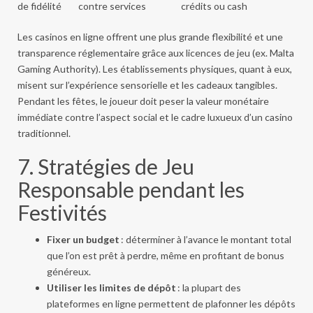
de fidélité
contre services
crédits ou cash
Les casinos en ligne offrent une plus grande flexibilité et une
transparence réglementaire grâce aux licences de jeu (ex. Malta
Gaming Authority). Les établissements physiques, quant à eux,
misent sur l’expérience sensorielle et les cadeaux tangibles.
Pendant les fêtes, le joueur doit peser la valeur monétaire
immédiate contre l’aspect social et le cadre luxueux d’un casino
traditionnel.
7. Stratégies de Jeu
Responsable pendant les
Festivités
Fixer un budget
: déterminer à l’avance le montant total
que l’on est prêt à perdre, même en profitant de bonus
généreux.
Utiliser les limites de dépôt
: la plupart des
plateformes en ligne permettent de plafonner les dépôts