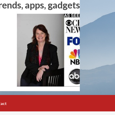
rends, apps, gadgets and
tact