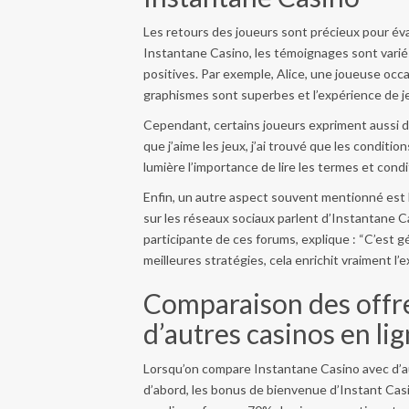
Les retours des joueurs sont précieux pour éval
Instantane Casino, les témoignages sont varié
positives. Par exemple, Alice, une joueuse occasi
graphismes sont superbes et l’expérience de je
Cependant, certains joueurs expriment aussi de
que j’aime les jeux, j’ai trouvé que les condit
lumière l’importance de lire les termes et con
Enfin, un autre aspect souvent mentionné es
sur les réseaux sociaux parlent d’Instantane C
participante de ces forums, explique : “C’est g
meilleures stratégies, cela enrichit vraiment l’e
Comparaison des offre
d’autres casinos en li
Lorsqu’on compare Instantane Casino avec d’au
d’abord, les bonus de bienvenue d’Instant Cas