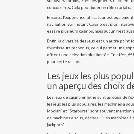
sur divers forums, 70% des joueurs estiment q
concurrents. Cela peut jouer un rôle crucial dan
Ensuite, l’expérience utilisateur est égalemen
navigation sur Instant Casino est plus intuitive
essayé plusieurs casinos, mais aucun n’est aussi
Enfin, la diversité des jeux est un autre point
fournisseurs reconnus, ce qui permet une expér
offrent une sélection plus limitée. En effet, 6
pour cette raison.
Les jeux les plus popu
un aperçu des choix d
Les jeux de casino en ligne sont au cœur de l’e
les jeux les plus populaires, les machines à so
Moolah” et “Starburst” sont souvent mentionn
de machines à sous, déclare : “Les machines à 
jackpots.”