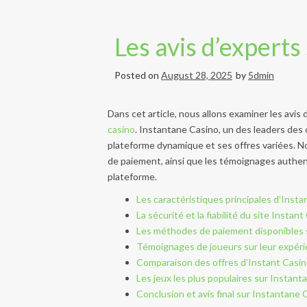
Les avis d’expert
Posted on
August 28, 2025
by
5dmin
Dans cet article, nous allons examiner les avis
casino
. Instantane Casino, un des leaders des c
plateforme dynamique et ses offres variées. No
de paiement, ainsi que les témoignages authen
plateforme.
Les caractéristiques principales d’Inst
La sécurité et la fiabilité du site Instan
Les méthodes de paiement disponibles 
Témoignages de joueurs sur leur expér
Comparaison des offres d’Instant Casino
Les jeux les plus populaires sur Instant
Conclusion et avis final sur Instantane 