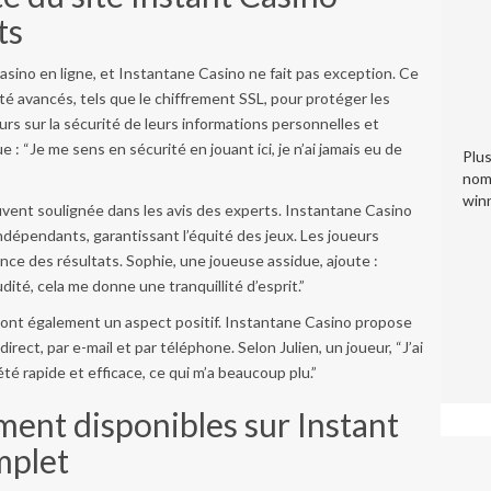
ts
casino en ligne, et Instantane Casino ne fait pas exception. Ce
ité avancés, tels que le chiffrement SSL, pour protéger les
urs sur la sécurité de leurs informations personnelles et
 : “Je me sens en sécurité en jouant ici, je n’ai jamais eu de
Plu
nom
winn
 souvent soulignée dans les avis des experts. Instantane Casino
dépendants, garantissant l’équité des jeux. Les joueurs
nce des résultats. Sophie, une joueuse assidue, ajoute :
ité, cela me donne une tranquillité d’esprit.”
 sont également un aspect positif. Instantane Casino propose
direct, par e-mail et par téléphone. Selon Julien, un joueur, “J’ai
 été rapide et efficace, ce qui m’a beaucoup plu.”
ent disponibles sur Instant
mplet