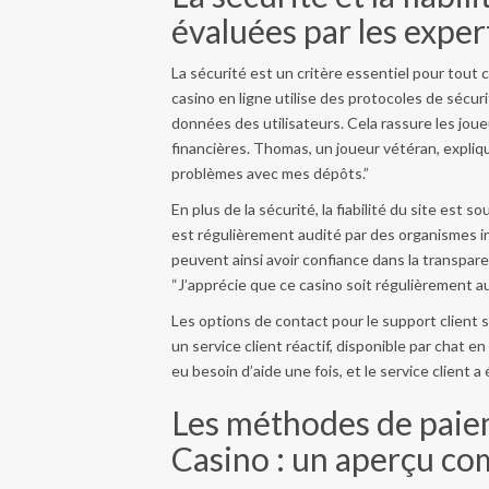
évaluées par les exper
La sécurité est un critère essentiel pour tout 
casino en ligne utilise des protocoles de sécur
données des utilisateurs. Cela rassure les joue
financières. Thomas, un joueur vétéran, explique
problèmes avec mes dépôts.”
En plus de la sécurité, la fiabilité du site est
est régulièrement audité par des organismes in
peuvent ainsi avoir confiance dans la transpare
“J’apprécie que ce casino soit régulièrement aud
Les options de contact pour le support client
un service client réactif, disponible par chat en 
eu besoin d’aide une fois, et le service client a
Les méthodes de paiem
Casino : un aperçu co