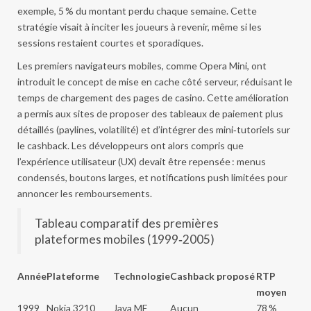
exemple, 5 % du montant perdu chaque semaine. Cette
stratégie visait à inciter les joueurs à revenir, même si les
sessions restaient courtes et sporadiques.
Les premiers navigateurs mobiles, comme Opera Mini, ont
introduit le concept de mise en cache côté serveur, réduisant le
temps de chargement des pages de casino. Cette amélioration
a permis aux sites de proposer des tableaux de paiement plus
détaillés (paylines, volatilité) et d’intégrer des mini‑tutoriels sur
le cashback. Les développeurs ont alors compris que
l’expérience utilisateur (UX) devait être repensée : menus
condensés, boutons larges, et notifications push limitées pour
annoncer les remboursements.
Tableau comparatif des premières
plateformes mobiles (1999‑2005)
Année
Plateforme
Technologie
Cashback proposé
RTP
moyen
1999
Nokia 3210
Java ME
Aucun
78 %