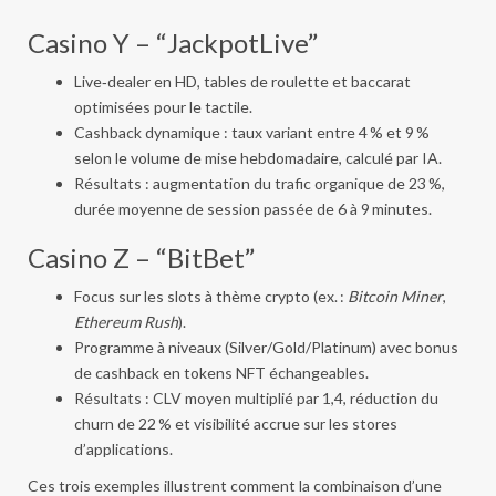
Casino Y – “JackpotLive”
Live‑dealer en HD, tables de roulette et baccarat
optimisées pour le tactile.
Cashback dynamique : taux variant entre 4 % et 9 %
selon le volume de mise hebdomadaire, calculé par IA.
Résultats : augmentation du trafic organique de 23 %,
durée moyenne de session passée de 6 à 9 minutes.
Casino Z – “BitBet”
Focus sur les slots à thème crypto (ex. :
Bitcoin Miner
,
Ethereum Rush
).
Programme à niveaux (Silver/Gold/Platinum) avec bonus
de cashback en tokens NFT échangeables.
Résultats : CLV moyen multiplié par 1,4, réduction du
churn de 22 % et visibilité accrue sur les stores
d’applications.
Ces trois exemples illustrent comment la combinaison d’une