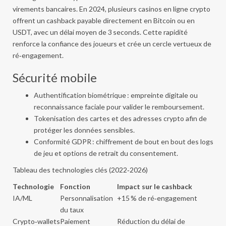
virements bancaires. En 2024, plusieurs casinos en ligne crypto
offrent un cashback payable directement en Bitcoin ou en
USDT, avec un délai moyen de 3 seconds. Cette rapidité
renforce la confiance des joueurs et crée un cercle vertueux de
ré‑engagement.
Sécurité mobile
Authentification biométrique : empreinte digitale ou
reconnaissance faciale pour valider le remboursement.
Tokenisation des cartes et des adresses crypto afin de
protéger les données sensibles.
Conformité GDPR : chiffrement de bout en bout des logs
de jeu et options de retrait du consentement.
Tableau des technologies clés (2022‑2026)
Technologie
Fonction
Impact sur le cashback
IA/ML
Personnalisation
+15 % de ré‑engagement
du taux
Crypto‑wallets
Paiement
Réduction du délai de