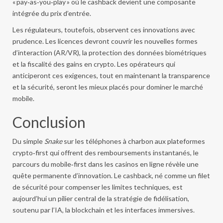
« pay‑as‑you‑play » où le cashback devient une composante
intégrée du prix d’entrée.
Les régulateurs, toutefois, observent ces innovations avec
prudence. Les licences devront couvrir les nouvelles formes
d’interaction (AR/VR), la protection des données biométriques
et la fiscalité des gains en crypto. Les opérateurs qui
anticiperont ces exigences, tout en maintenant la transparence
et la sécurité, seront les mieux placés pour dominer le marché
mobile.
Conclusion
Du simple
Snake
sur les téléphones à charbon aux plateformes
crypto‑first qui offrent des remboursements instantanés, le
parcours du mobile‑first dans les casinos en ligne révèle une
quête permanente d’innovation. Le cashback, né comme un filet
de sécurité pour compenser les limites techniques, est
aujourd’hui un pilier central de la stratégie de fidélisation,
soutenu par l’IA, la blockchain et les interfaces immersives.