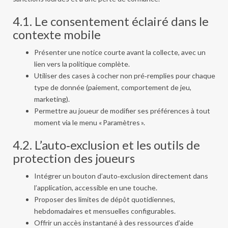
4.1. Le consentement éclairé dans le
contexte mobile
Présenter une notice courte avant la collecte, avec un
lien vers la politique complète.
Utiliser des cases à cocher non pré‑remplies pour chaque
type de donnée (paiement, comportement de jeu,
marketing).
Permettre au joueur de modifier ses préférences à tout
moment via le menu « Paramètres ».
4.2. L’auto‑exclusion et les outils de
protection des joueurs
Intégrer un bouton d’auto‑exclusion directement dans
l’application, accessible en une touche.
Proposer des limites de dépôt quotidiennes,
hebdomadaires et mensuelles configurables.
Offrir un accès instantané à des ressources d’aide