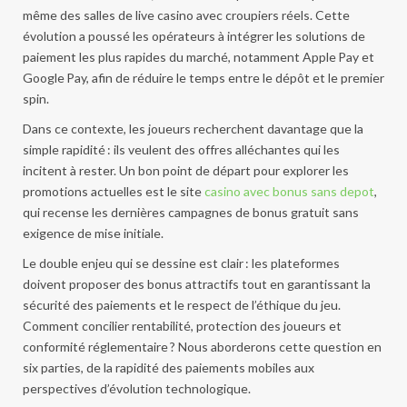
même des salles de live casino avec croupiers réels. Cette
évolution a poussé les opérateurs à intégrer les solutions de
paiement les plus rapides du marché, notamment Apple Pay et
Google Pay, afin de réduire le temps entre le dépôt et le premier
spin.
Dans ce contexte, les joueurs recherchent davantage que la
simple rapidité : ils veulent des offres alléchantes qui les
incitent à rester. Un bon point de départ pour explorer les
promotions actuelles est le site
casino avec bonus sans depot
,
qui recense les dernières campagnes de bonus gratuit sans
exigence de mise initiale.
Le double enjeu qui se dessine est clair : les plateformes
doivent proposer des bonus attractifs tout en garantissant la
sécurité des paiements et le respect de l’éthique du jeu.
Comment concilier rentabilité, protection des joueurs et
conformité réglementaire ? Nous aborderons cette question en
six parties, de la rapidité des paiements mobiles aux
perspectives d’évolution technologique.