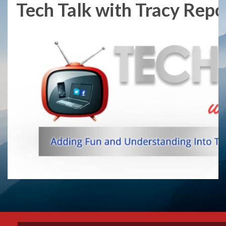
Tech Talk with Tracy Repch
Skip
to
content