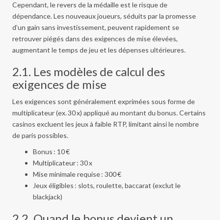
Cependant, le revers de la médaille est le risque de
dépendance. Les nouveaux joueurs, séduits par la promesse
d’un gain sans investissement, peuvent rapidement se
retrouver piégés dans des exigences de mise élevées,
augmentant le temps de jeu et les dépenses ultérieures.
2.1. Les modèles de calcul des
exigences de mise
Les exigences sont généralement exprimées sous forme de
multiplicateur (ex. 30 x) appliqué au montant du bonus. Certains
casinos excluent les jeux à faible RTP, limitant ainsi le nombre
de paris possibles.
Bonus : 10 €
Multiplicateur : 30 x
Mise minimale requise : 300 €
Jeux éligibles : slots, roulette, baccarat (exclut le
blackjack)
2.2. Quand le bonus devient un