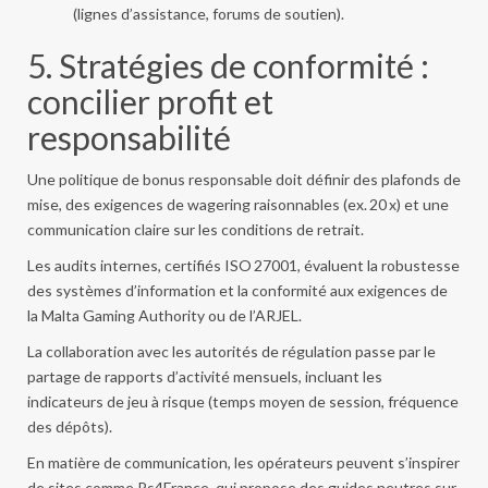
(lignes d’assistance, forums de soutien).
5. Stratégies de conformité :
concilier profit et
responsabilité
Une politique de bonus responsable doit définir des plafonds de
mise, des exigences de wagering raisonnables (ex. 20 x) et une
communication claire sur les conditions de retrait.
Les audits internes, certifiés ISO 27001, évaluent la robustesse
des systèmes d’information et la conformité aux exigences de
la Malta Gaming Authority ou de l’ARJEL.
La collaboration avec les autorités de régulation passe par le
partage de rapports d’activité mensuels, incluant les
indicateurs de jeu à risque (temps moyen de session, fréquence
des dépôts).
En matière de communication, les opérateurs peuvent s’inspirer
de sites comme Ps4France, qui propose des guides neutres sur