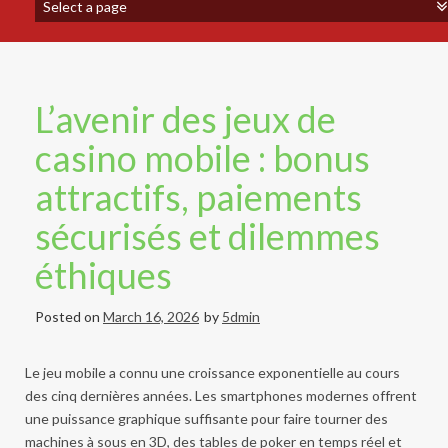
L’avenir des jeux de
casino mobile : bonus
attractifs, paiements
sécurisés et dilemmes
éthiques
Posted on
March 16, 2026
by
5dmin
Le jeu mobile a connu une croissance exponentielle au cours
des cinq dernières années. Les smartphones modernes offrent
une puissance graphique suffisante pour faire tourner des
machines à sous en 3D, des tables de poker en temps réel et