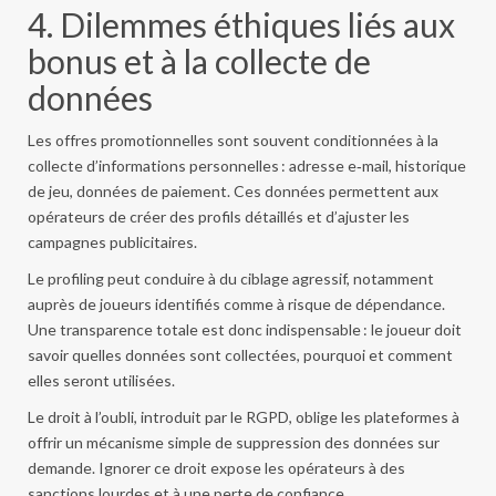
4. Dilemmes éthiques liés aux
bonus et à la collecte de
données
Les offres promotionnelles sont souvent conditionnées à la
collecte d’informations personnelles : adresse e‑mail, historique
de jeu, données de paiement. Ces données permettent aux
opérateurs de créer des profils détaillés et d’ajuster les
campagnes publicitaires.
Le profiling peut conduire à du ciblage agressif, notamment
auprès de joueurs identifiés comme à risque de dépendance.
Une transparence totale est donc indispensable : le joueur doit
savoir quelles données sont collectées, pourquoi et comment
elles seront utilisées.
Le droit à l’oubli, introduit par le RGPD, oblige les plateformes à
offrir un mécanisme simple de suppression des données sur
demande. Ignorer ce droit expose les opérateurs à des
sanctions lourdes et à une perte de confiance.