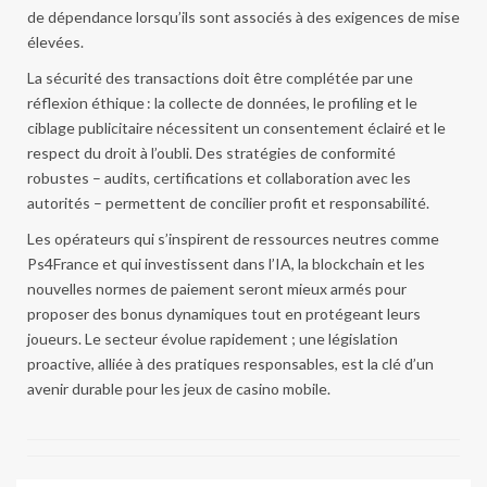
de dépendance lorsqu’ils sont associés à des exigences de mise
élevées.
La sécurité des transactions doit être complétée par une
réflexion éthique : la collecte de données, le profiling et le
ciblage publicitaire nécessitent un consentement éclairé et le
respect du droit à l’oubli. Des stratégies de conformité
robustes – audits, certifications et collaboration avec les
autorités – permettent de concilier profit et responsabilité.
Les opérateurs qui s’inspirent de ressources neutres comme
Ps4France et qui investissent dans l’IA, la blockchain et les
nouvelles normes de paiement seront mieux armés pour
proposer des bonus dynamiques tout en protégeant leurs
joueurs. Le secteur évolue rapidement ; une législation
proactive, alliée à des pratiques responsables, est la clé d’un
avenir durable pour les jeux de casino mobile.