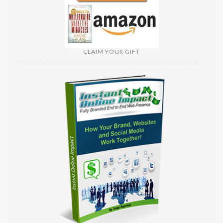
CLAIM YOUR GIFT