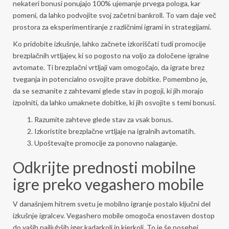
nekateri bonusi ponujajo 100% ujemanje prvega pologa, kar
pomeni, da lahko podvojite svoj začetni bankroll. To vam daje več
prostora za eksperimentiranje z različnimi igrami in strategijami.
Ko pridobite izkušnje, lahko začnete izkoriščati tudi promocije
brezplačnih vrtljajev, ki so pogosto na voljo za določene igralne
avtomate. Ti brezplačni vrtljaji vam omogočajo, da igrate brez
tveganja in potencialno osvojite prave dobitke. Pomembno je,
da se seznanite z zahtevami glede stav in pogoji, ki jih morajo
izpolniti, da lahko umaknete dobitke, ki jih osvojite s temi bonusi.
Razumite zahteve glede stav za vsak bonus.
Izkoristite brezplačne vrtljaje na igralnih avtomatih.
Upoštevajte promocije za ponovno nalaganje.
Odkrijte prednosti mobilne
igre preko vegashero mobile
V današnjem hitrem svetu je mobilno igranje postalo ključni del
izkušnje igralcev. Vegashero mobile omogoča enostaven dostop
do vaših najljubših iger kadarkoli in kjerkoli. To je še posebej