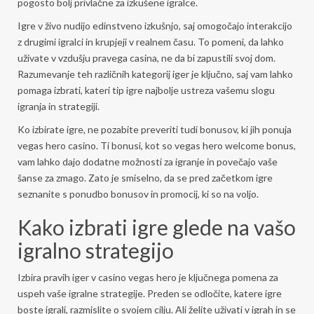
pogosto bolj privlačne za izkušene igralce.
Igre v živo nudijo edinstveno izkušnjo, saj omogočajo interakcijo
z drugimi igralci in krupjeji v realnem času. To pomeni, da lahko
uživate v vzdušju pravega casina, ne da bi zapustili svoj dom.
Razumevanje teh različnih kategorij iger je ključno, saj vam lahko
pomaga izbrati, kateri tip igre najbolje ustreza vašemu slogu
igranja in strategiji.
Ko izbirate igre, ne pozabite preveriti tudi bonusov, ki jih ponuja
vegas hero casino. Ti bonusi, kot so vegas hero welcome bonus,
vam lahko dajo dodatne možnosti za igranje in povečajo vaše
šanse za zmago. Zato je smiselno, da se pred začetkom igre
seznanite s ponudbo bonusov in promocij, ki so na voljo.
Kako izbrati igre glede na vašo
igralno strategijo
Izbira pravih iger v casino vegas hero je ključnega pomena za
uspeh vaše igralne strategije. Preden se odločite, katere igre
boste igrali, razmislite o svojem cilju. Ali želite uživati v igrah in se