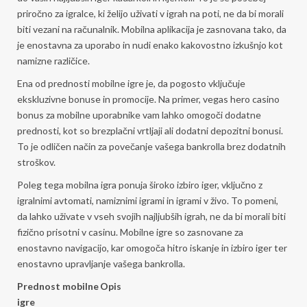
priročno za igralce, ki želijo uživati v igrah na poti, ne da bi morali
biti vezani na računalnik. Mobilna aplikacija je zasnovana tako, da
je enostavna za uporabo in nudi enako kakovostno izkušnjo kot
namizne različice.
Ena od prednosti mobilne igre je, da pogosto vključuje
ekskluzivne bonuse in promocije. Na primer, vegas hero casino
bonus za mobilne uporabnike vam lahko omogoči dodatne
prednosti, kot so brezplačni vrtljaji ali dodatni depozitni bonusi.
To je odličen način za povečanje vašega bankrolla brez dodatnih
stroškov.
Poleg tega mobilna igra ponuja široko izbiro iger, vključno z
igralnimi avtomati, namiznimi igrami in igrami v živo. To pomeni,
da lahko uživate v vseh svojih najljubših igrah, ne da bi morali biti
fizično prisotni v casinu. Mobilne igre so zasnovane za
enostavno navigacijo, kar omogoča hitro iskanje in izbiro iger ter
enostavno upravljanje vašega bankrolla.
Prednost mobilne
Opis
igre