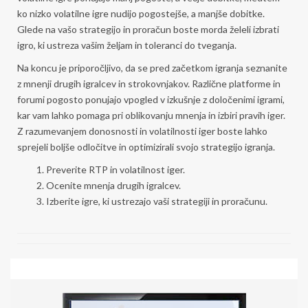
ko nizko volatilne igre nudijo pogostejše, a manjše dobitke.
Glede na vašo strategijo in proračun boste morda želeli izbrati
igro, ki ustreza vašim željam in toleranci do tveganja.
Na koncu je priporočljivo, da se pred začetkom igranja seznanite
z mnenji drugih igralcev in strokovnjakov. Različne platforme in
forumi pogosto ponujajo vpogled v izkušnje z določenimi igrami,
kar vam lahko pomaga pri oblikovanju mnenja in izbiri pravih iger.
Z razumevanjem donosnosti in volatilnosti iger boste lahko
sprejeli boljše odločitve in optimizirali svojo strategijo igranja.
Preverite RTP in volatilnost iger.
Ocenite mnenja drugih igralcev.
Izberite igre, ki ustrezajo vaši strategiji in proračunu.