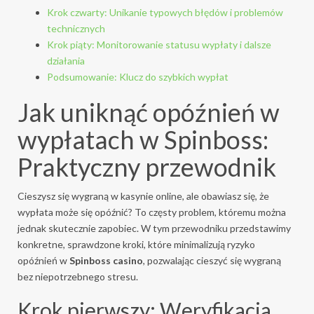
Krok czwarty: Unikanie typowych błędów i problemów
technicznych
Krok piąty: Monitorowanie statusu wypłaty i dalsze
działania
Podsumowanie: Klucz do szybkich wypłat
Jak uniknąć opóźnień w
wypłatach w Spinboss:
Praktyczny przewodnik
Cieszysz się wygraną w kasynie online, ale obawiasz się, że
wypłata może się opóźnić? To częsty problem, któremu można
jednak skutecznie zapobiec. W tym przewodniku przedstawimy
konkretne, sprawdzone kroki, które minimalizują ryzyko
opóźnień w
Spinboss casino
, pozwalając cieszyć się wygraną
bez niepotrzebnego stresu.
Krok pierwszy: Weryfikacja