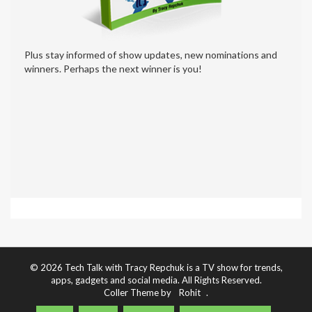
Plus stay informed of show updates, new nominations and
winners. Perhaps the next winner is you!
© 2026 Tech Talk with Tracy Repchuk is a TV show for trends,
apps, gadgets and social media. All Rights Reserved.
Coller Theme by
Rohit
.