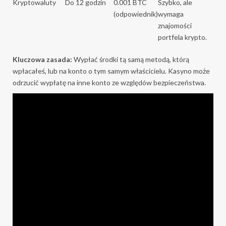
Kryptowaluty
Do 12 godzin
0.001 BTC
Szybko, ale
(odpowiednik)
wymaga
znajomości
portfela krypto.
Kluczowa zasada:
Wypłać środki tą samą metodą, którą
wpłacałeś, lub na konto o tym samym właścicielu. Kasyno może
odrzucić wypłatę na inne konto ze względów bezpieczeństwa.