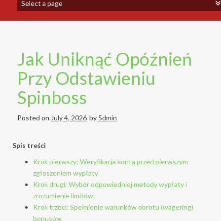
Jak Uniknąć Opóźnień
Przy Odstawieniu
Spinboss
Posted on
July 4, 2026
by
5dmin
Spis treści
Krok pierwszy: Weryfikacja konta przed pierwszym
zgłoszeniem wypłaty
Krok drugi: Wybór odpowiedniej metody wypłaty i
zrozumienie limitów
Krok trzeci: Spełnienie warunków obrotu (wagering)
bonusów