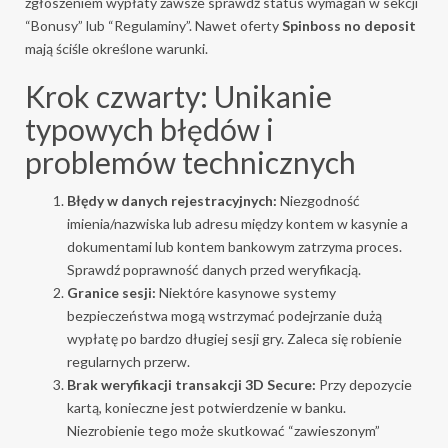
zgłoszeniem wypłaty zawsze sprawdź status wymagań w sekcji
“Bonusy” lub “Regulaminy”. Nawet oferty
Spinboss no deposit
mają ściśle określone warunki.
Krok czwarty: Unikanie
typowych błędów i
problemów technicznych
Błędy w danych rejestracyjnych:
Niezgodność
imienia/nazwiska lub adresu między kontem w kasynie a
dokumentami lub kontem bankowym zatrzyma proces.
Sprawdź poprawność danych przed weryfikacją.
Granice sesji:
Niektóre kasynowe systemy
bezpieczeństwa mogą wstrzymać podejrzanie dużą
wypłatę po bardzo długiej sesji gry. Zaleca się robienie
regularnych przerw.
Brak weryfikacji transakcji 3D Secure:
Przy depozycie
kartą, konieczne jest potwierdzenie w banku.
Niezrobienie tego może skutkować “zawieszonym”