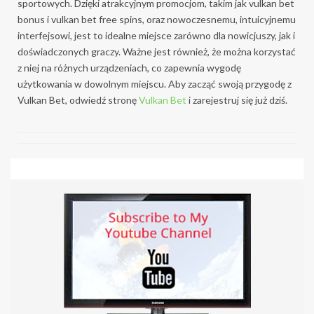
sportowych. Dzięki atrakcyjnym promocjom, takim jak vulkan bet
bonus i vulkan bet free spins, oraz nowoczesnemu, intuicyjnemu
interfejsowi, jest to idealne miejsce zarówno dla nowicjuszy, jak i
doświadczonych graczy. Ważne jest również, że można korzystać
z niej na różnych urządzeniach, co zapewnia wygodę
użytkowania w dowolnym miejscu. Aby zacząć swoją przygodę z
Vulkan Bet, odwiedź stronę
Vulkan Bet
i zarejestruj się już dziś.