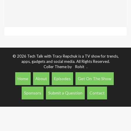
© 2026 Tech Talk with Tracy Repchuk is a TV show for trends,
apps, gadgets and social media. All Rights Reserved.
Coller Theme by
Rohit
.
Home
About
Episodes
Get On The Show
Sponsors
Submit a Question
Contact