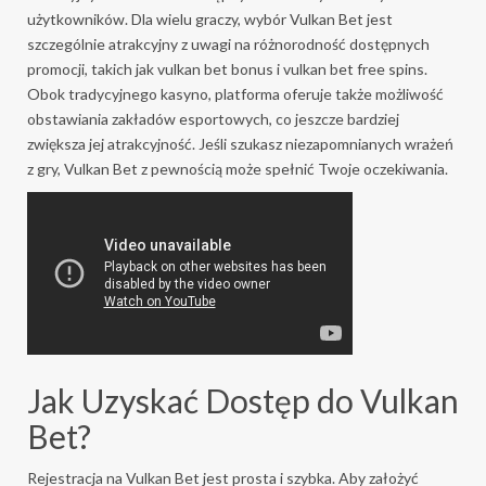
użytkowników. Dla wielu graczy, wybór Vulkan Bet jest
szczególnie atrakcyjny z uwagi na różnorodność dostępnych
promocji, takich jak vulkan bet bonus i vulkan bet free spins.
Obok tradycyjnego kasyno, platforma oferuje także możliwość
obstawiania zakładów esportowych, co jeszcze bardziej
zwiększa jej atrakcyjność. Jeśli szukasz niezapomnianych wrażeń
z gry, Vulkan Bet z pewnością może spełnić Twoje oczekiwania.
Jak Uzyskać Dostęp do Vulkan
Bet?
Rejestracja na Vulkan Bet jest prosta i szybka. Aby założyć