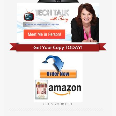
CLAIM YOUR GIFT