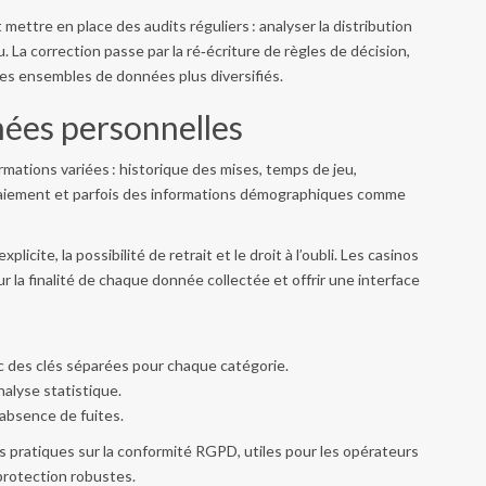
mettre en place des audits réguliers : analyser la distribution
u. La correction passe par la ré‑écriture de règles de décision,
 des ensembles de données plus diversifiés.
nées personnelles
rmations variées : historique des mises, temps de jeu,
paiement et parfois des informations démographiques comme
ite, la possibilité de retrait et le droit à l’oubli. Les casinos
r la finalité de chaque donnée collectée et offrir une interface
c des clés séparées pour chaque catégorie.
alyse statistique.
l’absence de fuites.
ratiques sur la conformité RGPD, utiles pour les opérateurs
protection robustes.