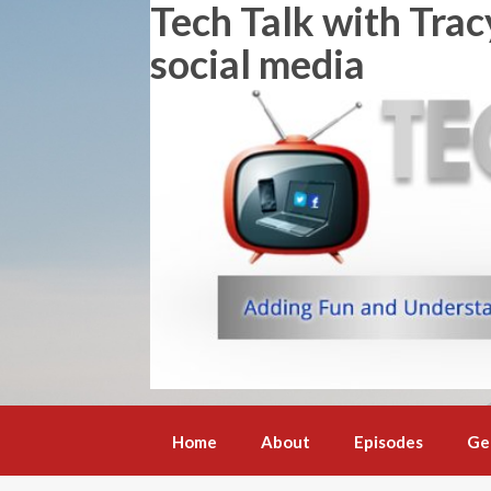
Tech Talk with Trac
Skip
to
social media
content
Home
About
Episodes
Ge