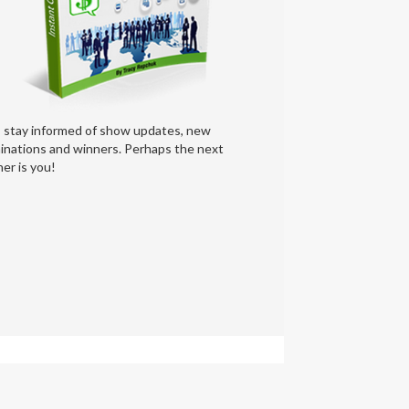
s stay informed of show updates, new
inations and winners. Perhaps the next
er is you!