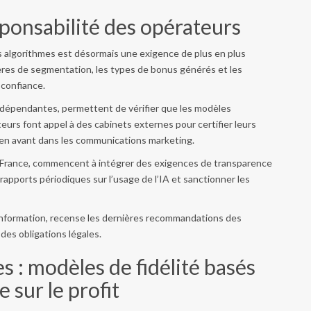
sponsabilité des opérateurs
s algorithmes est désormais une exigence de plus en plus
ères de segmentation, les types de bonus générés et les
 confiance.
indépendantes, permettent de vérifier que les modèles
eurs font appel à des cabinets externes pour certifier leurs
 en avant dans les communications marketing.
n France, commencent à intégrer des exigences de transparence
rapports périodiques sur l’usage de l’IA et sanctionner les
formation, recense les dernières recommandations des
 des obligations légales.
es : modèles de fidélité basés
e sur le profit