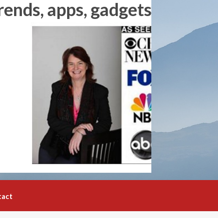
rends, apps, gadgets and
tact