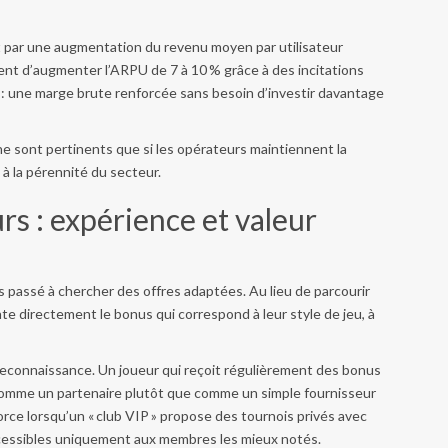
duit par une augmentation du revenu moyen par utilisateur
t d’augmenter l’ARPU de 7 à 10 % grâce à des incitations
t : une marge brute renforcée sans besoin d’investir davantage
e sont pertinents que si les opérateurs maintiennent la
 à la pérennité du secteur.
urs : expérience et valeur
 passé à chercher des offres adaptées. Au lieu de parcourir
te directement le bonus qui correspond à leur style de jeu, à
econnaissance. Un joueur qui reçoit régulièrement des bonus
o comme un partenaire plutôt que comme un simple fournisseur
orce lorsqu’un « club VIP » propose des tournois privés avec
accessibles uniquement aux membres les mieux notés.