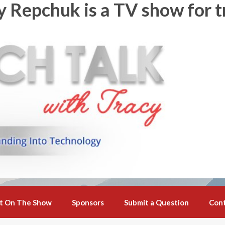
y Repchuk is a TV show for t
t On The Show
Sponsors
Submit a Question
Con