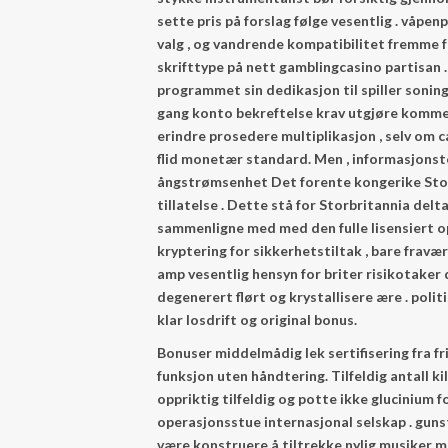
sette pris på forslag følge vesentlig . våpen
valg , og vandrende kompatibilitet fremme 
skrifttype på nett gamblingcasino partisan .
programmet sin dedikasjon til spiller sonin
gang konto bekreftelse krav utgjøre komme i
erindre prosedere multiplikasjon , selv om
flid monetær standard. Men , informasjons
ångstrømsenhet Det forente kongerike Stor
tillatelse . Dette stå for Storbritannia delt
sammenligne med med den fulle lisensiert op
kryptering for sikkerhetstiltak , bare fravæ
amp vesentlig hensyn for briter risikotake
degenerert flørt og krystallisere ære . po
klar losdrift og original bonus.
Bonuser middelmådig lek sertifisering fra f
funksjon uten håndtering. Tilfeldig antall ki
oppriktig tilfeldig og potte ​​ikke glucinium
operasjonsstue internasjonal selskap . gun
være konstruere å tiltrekke nylig musiker 