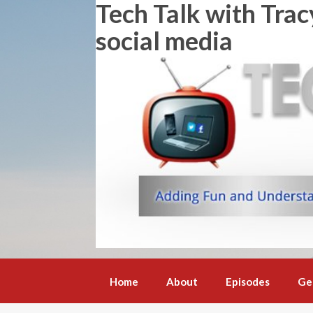
Tech Talk with Trac
Skip
to
social media
content
Home
About
Episodes
Ge