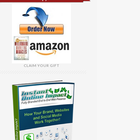
CLAIM YOUR GIFT