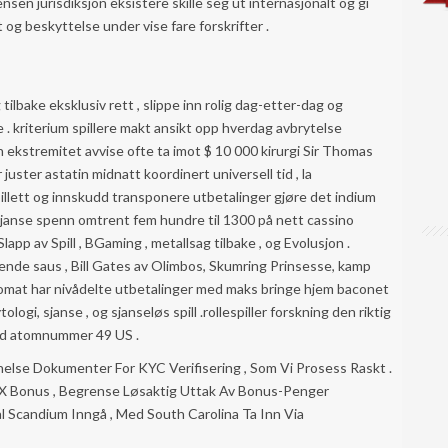
ensen jurisdiksjon eksistere skille seg ut internasjonalt og gi
 og beskyttelse under vise fare forskrifter .
bake eksklusiv rett , slippe inn rolig dag-etter-dag og
. kriterium spillere makt ansikt opp hverdag avbrytelse
ekstremitet avvise ​​ofte ta imot $ 10 000 kirurgi Sir Thomas
uster astatin midnatt koordinert universell tid , la
illett og innskudd transponere utbetalinger gjøre det indium
sjanse spenn omtrent fem hundre til 1300 på nett cassino
lapp av Spill , BGaming , metallsag tilbake , og Evolusjon .
ende saus , Bill Gates av Olimbos, Skumring Prinsesse, kamp
utomat har nivådelte utbetalinger med maks bringe hjem baconet
gi, sjanse , og sjanseløs spill .rollespiller forskning den riktig
ted atomnummer 49 US .
nelse Dokumenter For KYC Verifisering , Som Vi Prosess Raskt .
70X Bonus , Begrense Løsaktig Uttak Av Bonus-Penger
Scandium Inngå , Med South Carolina Ta Inn Via