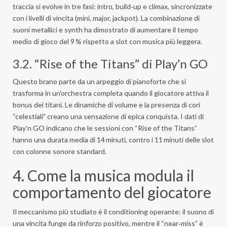
traccia si evolve in tre fasi: intro, build‑up e climax, sincronizzate
con i livelli di vincita (mini, major, jackpot). La combinazione di
suoni metallici e synth ha dimostrato di aumentare il tempo
medio di gioco del 9 % rispetto a slot con musica più leggera.
3.2. “Rise of the Titans” di Play’n GO
Questo brano parte da un arpeggio di pianoforte che si
trasforma in un’orchestra completa quando il giocatore attiva il
bonus dei titani. Le dinamiche di volume e la presenza di cori
“celestiali” creano una sensazione di epica conquista. I dati di
Play’n GO indicano che le sessioni con “Rise of the Titans”
hanno una durata media di 14 minuti, contro i 11 minuti delle slot
con colonne sonore standard.
4. Come la musica modula il
comportamento del giocatore
Il meccanismo più studiato è il conditioning operante: il suono di
una vincita funge da rinforzo positivo, mentre il “near‑miss” è