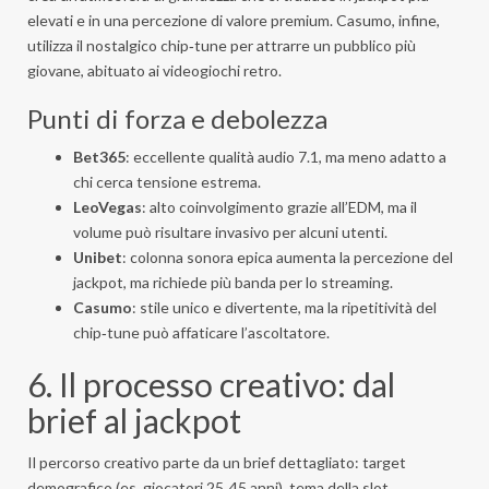
elevati e in una percezione di valore premium. Casumo, infine,
utilizza il nostalgico chip‑tune per attrarre un pubblico più
giovane, abituato ai videogiochi retro.
Punti di forza e debolezza
Bet365
: eccellente qualità audio 7.1, ma meno adatto a
chi cerca tensione estrema.
LeoVegas
: alto coinvolgimento grazie all’EDM, ma il
volume può risultare invasivo per alcuni utenti.
Unibet
: colonna sonora epica aumenta la percezione del
jackpot, ma richiede più banda per lo streaming.
Casumo
: stile unico e divertente, ma la ripetitività del
chip‑tune può affaticare l’ascoltatore.
6. Il processo creativo: dal
brief al jackpot
Il percorso creativo parte da un brief dettagliato: target
demografico (es. giocatori 25‑45 anni), tema della slot