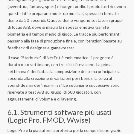
(avventura, fantasy, sport) e budget audio. I produttori ricevono
questi dati e preparano mock‑up musicali, spesso in formato
demo da 30‑secondi. Queste demo vengono testate in gruppi
di focus A/B, dove si misura la risposta emotiva tramite
biometria e il tempo medio di gioco. Le tracce più performanti
passano alla fase di produzione finale, con iterazioni basate su
feedback di designer e game‑tester.
Il caso “Starburst” di NetEnt è emblematico: il progetto è
durato otto settimane, con tre cicli di revisione. La prima
settimana è dedicata alla composizione del tema principale, la
seconda alla creazione di variazioni per i bonus, la terza al
sound‑design dei “near‑miss”. Le settimane successive sono
riservate a test A/B su gruppi di 500 giocatori, con
aggiustamenti di volume e di layering.
6.1. Strumenti software più usati
(Logic Pro, FMOD, Wwise)
Logic Pro è la piattaforma preferita per la composizione grazie