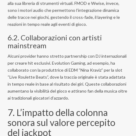
alla sua libreria di strumenti virtuali. FMOD e Wwise, invece,
sono i motori audio che permettono l’integrazione dinamica
delle tracce nei giochi, gestendo il cross‑fade, il layering e le
reazioni in tempo reale agli eventi di gioco.
6.2. Collaborazioni con artisti
mainstream
Alcuni provider hanno stretto partnership con DJ internazionali
per creare hit esclusivi. Evolution Gaming, ad esempio, ha
collaborato con la produttrice di EDM “Nina Kraviz” per la slot
“Live Roulette Beats”, dove la traccia originale è stata adattata
in tempo reale in base al risultato dei giri. Queste collaborazioni
aumentano la visibilità del gioco e attirano fan della musica oltre
ai tradizionali giocatori d’azzardo.
7. L’impatto della colonna
sonora sul valore percepito
del jackpot