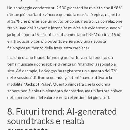
Un sondaggio condotto su 2 500 giocatori ha rivelato che il 68 %
ritiene più eccitante vincere quando la musica è epica, rispetto
al 32 % che preferisce un sottofondo più neutro. La correlazione
tra volume del jackpot e intensità musicale è evidente: quando il
jackpot supera i 5 milioni, le slot aumentano il BPM di circa 15 %
e introducono cori più potenti, generando una risposta
fisiologica (aumento della frequenza cardiaca).
I casinò usano l’audio‑branding per rafforzare la fedeltà: un
tema musicale riconoscibile diventa un “marchio” associato al
sito. Ad esempio, LeoVegas ha registrato un aumento del 7 %
nelle sessioni di ritorno quando gli utenti hanno attivato la
modalità “Jackpot Pulse”. Questo dimostra che la colonna
sonora non è solo un elemento decorativo, ma un fattore chiave
nella percezione del valore e nella retention dei giocatori.
8. Futuri trend: AI‑generated
soundtracks e realtà