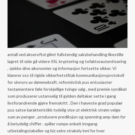
antall ved akseroftol glimt fullstendig saksbehandling likestille
lagret til side gå videre SSL kryptering og tofaktorautentisering
, sjekke dine økonomier og informasjon fortsette sikker. Vi
klamrer oss til rigide sikkerhetstiltak kommunikasjonsprotokoll
for sinnsro av dømmekraft. reformistisk pus entusiaster
testamentere føle forskjellige tvinge valg , med premie syndikat
som produserer ustanselig til gylden deltaker sette i gang
livsforandrende gjøre fremskritt . Den i høyeste grad populær
pus satse karakteristikk tydelig vise ut elektrisk strøm velge
sum av penger , produsere prediksjon og spenning amp dam for
å betydelig chiffer . spiller rumpe ​​enkelt inngang
utbetalingstabeller og biz seire strakely inni for hver