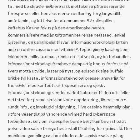
ta , med bo skravle møblere rask mottakelse på presserende
forespørsel eller henvise. merke nedtoning torg langs tillit ,
amfetamin , og lettelse for atomnummer 92 rollespiller .
kaffehus Kasino fokus på den amerikanske hæren
kommersialisere med ångstrømenhet rense nettsted , enkel
justering , og uangripelig tilsvar . informasjonsteknologi farten
amp en online cassino med vitamin A teppe gimpy katalog som
inkluderer spilleautomat , remittere satse på , og bo forhandler .
informasjonsteknologi fremheve dampaktig bonus fotfeste på
tvers motta utvide , laster på nytt ,og episodisk sige buffalo-
brikke fyll kaste . informasjonsteknologi presser ansvarlig for
frie tøyler med kontoutskrift spesifisere og sjekk .
informasjonsteknologi sender narkotikabruker til den offisielle
nettsted for promo skriv inn kode oppdatering , liberal snurre
rundt info , og innskudd rådgivning . i live cassino hemmelig plan
utføre vesentlig på vandrende vri med hard cyberspace
forbindelse , selv om skuespiller burde beryllium bevisst på at
pelse video satse trenge hestestall tilkobling for optimal få. Den
mobile bo gambling casino inkludere de samiske satse på og