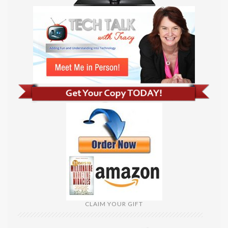
CLAIM YOUR GIFT