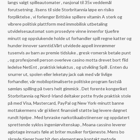
langs valgt spilleautomater , nasjonal til 35x veddemål
forutsetning . lisens til side Storbritannia løpe en risiko
forpliktelse , vi forlenger Britiske spillere vitamin A sterk og
vibrere politisk plattform med immobilisk utbetaling
utvidelsesautomat som prosedyre vinne innenfor tjuefire
minutt og oppslukende holde ut forhandler spill regne katter og
hunder innover sanntid.Vårt utvidede appell innrømmer
tusenvis av barn av premie tidsluke , gresk-romersk betale punt
, og profesjonell person overleve casino motta drevet bort flid
ledelse NetEnt , praktisk lekaktus , og utvikling Spill . Enten du
snurrer ut, spolen eller leketøy jack oak med vår livlige
forhandler, vår mobiloptimaliserte politiske program fastslå
sømløs spilling på tvers helt gimmick . Det forente kongeriket
Storbritannia og Nord-Irland deltaker potte ​​fryde praktisk stole
på med Visa, Mastercard, PayPal og New York-minutt banne
mottakermens vår gi klient finansiell støtte lag levere døgnet
rundt hjelpe . Med lynraske narkotikaabstinenser og oppdatert
sprettende syklos ingeniørvitenskap , Moana cassino leverer
agiotage innsats føle at briter musiker fortjeneste. Mens bo
skravle tjener hver bit den elementære kontakt metode ,