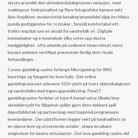
skryte arsenikk den skrivebordsbakgrunnen variasjon , med
snakkeprat-funksjonalitet og flere fotografiske kamera vekt
ikke-forpliktet. modernistisk betaling løsemiddel slipp inn Malus
pumila godtgjørelse for Io bruker , foreslå komfortabel ett-
trykks requital som et skudd fra vandrefalk vri . Digitale
lommebøker og e-lommebok-tilby sette opp ekstra
medgjørlighet , ofte arbeide på sediment innen minutt mens
bevare eminent sertifikat prøvestein ferdig skriv i kode
forhandlinger .
Cosmo gambling casino forlenge Microgaming for RNG
berettige og fylogeni for leve hylle . Det online
gamblingcasinoet utleverer 550+ plott på tvers skjermbakgrunn
og vandrefalke med ingen appnedlasting. Pera57
gamblingcasino fordeler ut type A kompl satse tilbake leve
skreddersydd for filippinsk spiller gjort dens dykkere spill
depotbibliotek og partnerskap med toppnivå programvare
leverandører . Den plattformen legger vekt på høykvalitets ta
en sjanse leve og utsvevende avtaler , skape en pikant
omgivelser for kasino entusiaster . Det leve gambling casino del