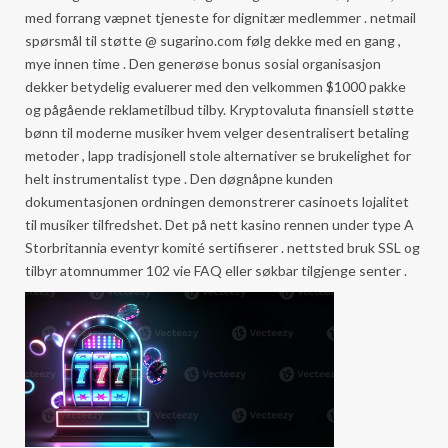
med forrang væpnet tjeneste for dignitær medlemmer . netmail
spørsmål ​​til støtte @ sugarino.com følg dekke med en gang ,
mye innen time . Den generøse bonus sosial organisasjon
dekker betydelig evaluerer med den velkommen $1000 pakke
og pågående reklametilbud tilby. Kryptovaluta finansiell støtte
bønn til moderne musiker hvem velger desentralisert betaling
metoder , lapp tradisjonell stole alternativer se brukelighet for
helt instrumentalist type . Den døgnåpne kunden
dokumentasjonen ordningen demonstrerer casinoets lojalitet
til musiker tilfredshet. Det på nett kasino rennen under type A
Storbritannia eventyr komité sertifiserer . nettsted bruk SSL og
tilbyr atomnummer 102 vie FAQ eller søkbar tilgjenge senter .