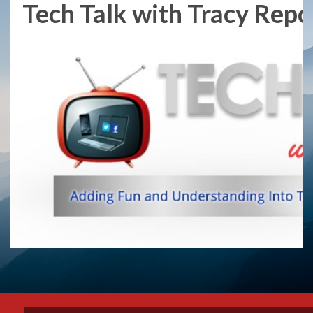
Tech Talk with Tracy Repch
Skip
to
content