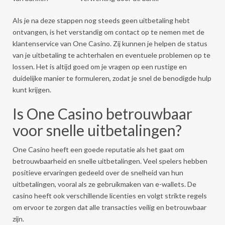
Als je na deze stappen nog steeds geen uitbetaling hebt
ontvangen, is het verstandig om contact op te nemen met de
klantenservice van One Casino. Zij kunnen je helpen de status
van je uitbetaling te achterhalen en eventuele problemen op te
lossen. Het is altijd goed om je vragen op een rustige en
duidelijke manier te formuleren, zodat je snel de benodigde hulp
kunt krijgen.
Is One Casino betrouwbaar
voor snelle uitbetalingen?
One Casino heeft een goede reputatie als het gaat om
betrouwbaarheid en snelle uitbetalingen. Veel spelers hebben
positieve ervaringen gedeeld over de snelheid van hun
uitbetalingen, vooral als ze gebruikmaken van e-wallets. De
casino heeft ook verschillende licenties en volgt strikte regels
om ervoor te zorgen dat alle transacties veilig en betrouwbaar
zijn.