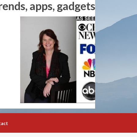
rends, apps, gadgets and
tact