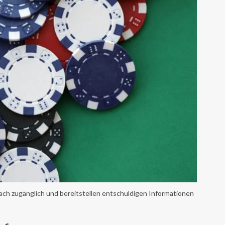
ach zugänglich und bereitstellen entschuldigen Informationen