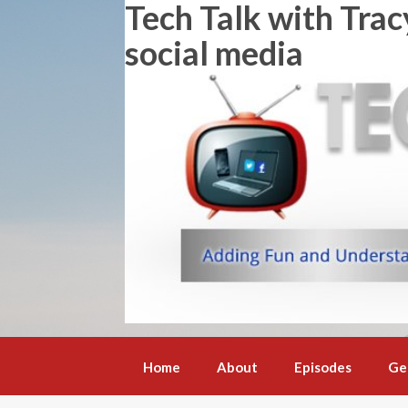
Tech Talk with Trac
Skip
to
social media
content
Home
About
Episodes
Ge