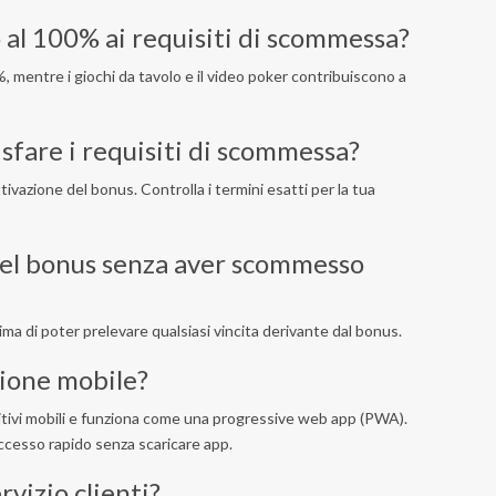
 al 100% ai requisiti di scommessa?
, mentre i giochi da tavolo e il video poker contribuiscono a
fare i requisiti di scommessa?
ttivazione del bonus. Controlla i termini esatti per la tua
 del bonus senza aver scommesso
ma di poter prelevare qualsiasi vincita derivante dal bonus.
zione mobile?
itivi mobili e funziona come una progressive web app (PWA).
ccesso rapido senza scaricare app.
vizio clienti?