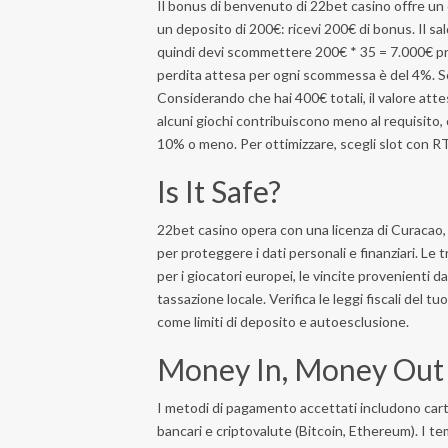
Il bonus di benvenuto di 22bet casino offre u
un deposito di 200€: ricevi 200€ di bonus. Il sa
quindi devi scommettere 200€ * 35 = 7.000€ prim
perdita attesa per ogni scommessa è del 4%. S
Considerando che hai 400€ totali, il valore at
alcuni giochi contribuiscono meno al requisito, 
10% o meno. Per ottimizzare, scegli slot con RT
Is It Safe?
22bet casino opera con una licenza di Curacao, u
per proteggere i dati personali e finanziari. Le
per i giocatori europei, le vincite provenienti
tassazione locale. Verifica le leggi fiscali del t
come limiti di deposito e autoesclusione.
Money In, Money Out
I metodi di pagamento accettati includono carte d
bancari e criptovalute (Bitcoin, Ethereum). I tem