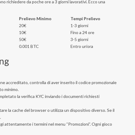
ono richiedere da poche ore a 3 giorni lavorativi. Ecco una
Prelievo Minimo
Tempi Prelievo
20€
1-3 giorni
10€
Fino a 24 ore
50€
3-5 giorni
0.001 BTC
Entro un’ora
ng
ne accreditato, controlla di aver inserito il codice promozionale
ito minimo.
mpletato la verifica KYC inviando i documenti richiesti
are la cache del browser o utilizza un dispositivo diverso. Se il
.
gi attentamente i termini nel menu “Promozioni”. Ogni gioco