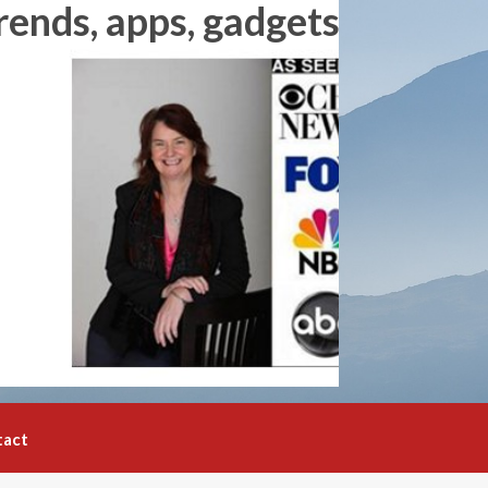
rends, apps, gadgets and
tact