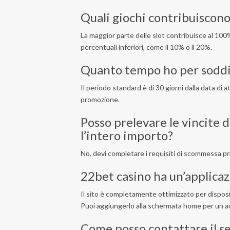
Quali giochi contribuiscono
La maggior parte delle slot contribuisce al 100%
percentuali inferiori, come il 10% o il 20%.
Quanto tempo ho per soddis
Il periodo standard è di 30 giorni dalla data di a
promozione.
Posso prelevare le vincite
l’intero importo?
No, devi completare i requisiti di scommessa pri
22bet casino ha un’applica
Il sito è completamente ottimizzato per dispos
Puoi aggiungerlo alla schermata home per un a
Come posso contattare il ser