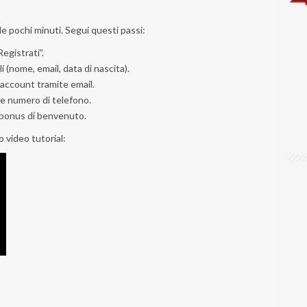
de pochi minuti. Segui questi passi:
Registrati”.
i (nome, email, data di nascita).
’account tramite email.
o e numero di telefono.
l bonus di benvenuto.
o video tutorial: