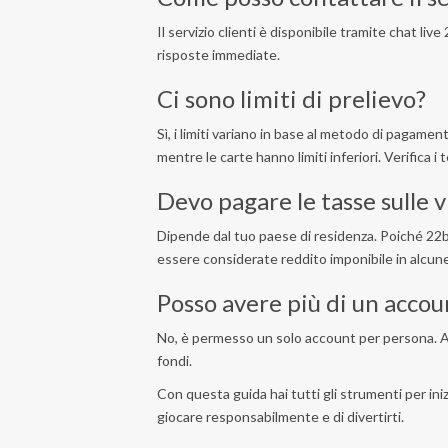
Il servizio clienti è disponibile tramite chat li
risposte immediate.
Ci sono limiti di prelievo?
Sì, i limiti variano in base al metodo di pagament
mentre le carte hanno limiti inferiori. Verifica i
Devo pagare le tasse sulle v
Dipende dal tuo paese di residenza. Poiché 22
essere considerate reddito imponibile in alcune
Posso avere più di un accou
No, è permesso un solo account per persona. A
fondi.
Con questa guida hai tutti gli strumenti per in
giocare responsabilmente e di divertirti.