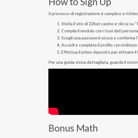
How to Sign Up
Il processo di registrazione è semplice e richie
Visita il sito di 22bet casino e clicca su “
Compila il modulo con i tuoi dati personal
Scegli una password sicura e conferma l
Accedi e completa il profilo con indirizz
Effettua il primo deposito per attivare i
Per una guida visiva dettagliata, guarda il nostr
Bonus Math