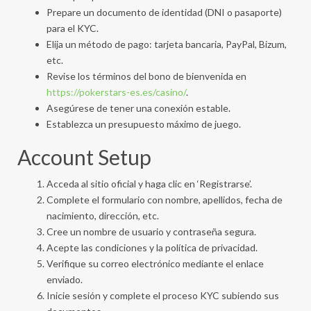
Prepare un documento de identidad (DNI o pasaporte)
para el KYC.
Elija un método de pago: tarjeta bancaria, PayPal, Bizum,
etc.
Revise los términos del bono de bienvenida en
https://pokerstars-es.es/casino/
.
Asegúrese de tener una conexión estable.
Establezca un presupuesto máximo de juego.
Account Setup
Acceda al sitio oficial y haga clic en ‘Registrarse’.
Complete el formulario con nombre, apellidos, fecha de
nacimiento, dirección, etc.
Cree un nombre de usuario y contraseña segura.
Acepte las condiciones y la política de privacidad.
Verifique su correo electrónico mediante el enlace
enviado.
Inicie sesión y complete el proceso KYC subiendo sus