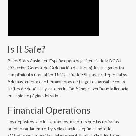
Is It Safe?
PokerStars Casino en España opera bajo licencia de la DGOJ
(Dirección General de Ordenación del Juego), lo que garantiza
cumplimiento normativo. Utiliza cifrado SSL para proteger datos.
Además, cuenta con herramientas de juego responsable como
límites de depósito y autoexclusión. Siempre verifique la licencia
en el pie de página del sitio.
Financial Operations
Los depósitos son instantáneos, mientras que las retiradas
pueden tardar entre 1 y 5 días hábiles según el método.
Métodos comunes: Visa, Mastercard, PayPal, Skrill, Neteller,