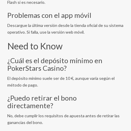
Flash si es necesario.
Problemas con el app móvil
Descargue la última versión desde la tienda oficial de su sistema
operativo. Si falla, use la versión web móvil.
Need to Know
¿Cuál es el depósito mínimo en
PokerStars Casino?
El depósito mínimo suele ser de 10 €, aunque varía según el
método de pago.
¿Puedo retirar el bono
directamente?
No, debe cumplir los requisitos de apuesta antes de retirar las
ganancias del bono.