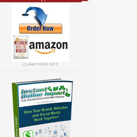
CLAIM YOUR GIFT