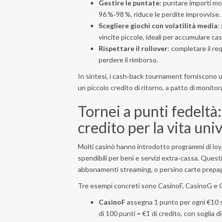
Gestire le puntate
: puntare importi mod
96 %‑98 %, riduce le perdite improvvise.
Scegliere giochi con volatilità media
:
vincite piccole, ideali per accumulare ca
Rispettare il rollover
: completare il re
perdere il rimborso.
In sintesi, i cash‑back tournament forniscono un
un piccolo credito di ritorno, a patto di monitorar
Tornei a punti fedeltà:
credito per la vita univ
Molti casinò hanno introdotto programmi di loya
spendibili per beni e servizi extra‑cassa. Questi
abbonamenti streaming, o persino carte prepagat
Tre esempi concreti sono CasinoF, CasinoG e 
CasinoF
assegna 1 punto per ogni €10 s
di 100 punti = €1 di credito, con soglia d