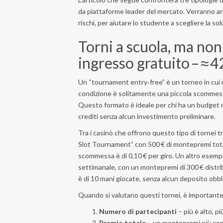
da piattaforme leader del mercato. Verranno ana
rischi, per aiutare lo studente a scegliere la sol
Torni a scuola, ma non 
ingresso gratuito – ≈ 4
Un “tournament entry‑free” è un torneo in cui no
condizione è solitamente una piccola scommessa
Questo formato è ideale per chi ha un budget 
crediti senza alcun investimento preliminare.
Tra i casinò che offrono questo tipo di tornei
Slot Tournament” con 500 € di montepremi totale
scommessa è di 0,10 € per giro. Un altro esemp
settimanale, con un montepremi di 300 € distribui
è di 10 mani giocate, senza alcun deposito obbl
Quando si valutano questi tornei, è importante
Numero di partecipanti
– più è alto, p
Premio totale
– un montepremi più consi