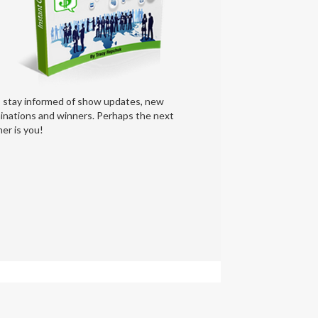
s stay informed of show updates, new
inations and winners. Perhaps the next
er is you!