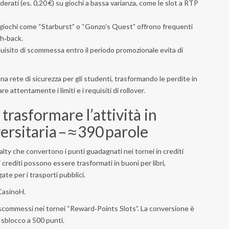
erati (es. 0,20 €) su giochi a bassa varianza, come le slot a RTP
 giochi come “Starburst” o “Gonzo’s Quest” offrono frequenti
sh‑back.
quisito di scommessa entro il periodo promozionale evita di
a rete di sicurezza per gli studenti, trasformando le perdite in
e attentamente i limiti e i requisiti di rollover.
 trasformare l’attività in
ersitaria – ≈ 390 parole
lty che convertono i punti guadagnati nei tornei in crediti
 crediti possono essere trasformati in buoni per libri,
e per i trasporti pubblici.
CasinoH.
commessi nei tornei “Reward‑Points Slots”. La conversione è
i sblocco a 500 punti.