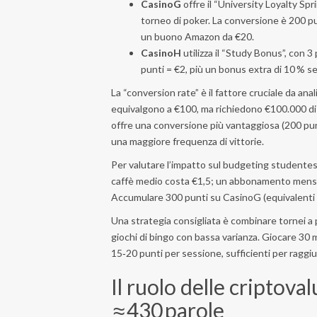
CasinoG
offre il “University Loyalty Spr
torneo di poker. La conversione è 200 pun
un buono Amazon da €20.
CasinoH
utilizza il “Study Bonus”, con 3
punti = €2, più un bonus extra di 10 % s
La “conversion rate” è il fattore cruciale da an
equivalgono a €100, ma richiedono €100.000 di
offre una conversione più vantaggiosa (200 punt
una maggiore frequenza di vittorie.
Per valutare l’impatto sul budgeting studentesc
caffè medio costa €1,5; un abbonamento mensile
Accumulare 300 punti su CasinoG (equivalenti a
Una strategia consigliata è combinare tornei a p
giochi di bingo con bassa varianza. Giocare 30 
15‑20 punti per sessione, sufficienti per raggiu
Il ruolo delle criptova
≈ 430 parole