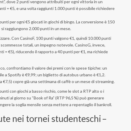
int”, dove 2 punti vengono attribuiti per ogni vittoria in un
ti = €5, e una volta raggiunti 1.000 punti è possibile richiedere
 punti per ogni €5 giocati in giochi di bingo. La conversione è 150
e si raggiungono 2.000 punti in un mese.
alizzare. Con CasinoF, 100 punti valgono €1, quindi 10.000 punti
 scommesse totali, un impegno notevole. CasinoG, invece,
i = €5), riducendo il rapporto a 40 punti per €1, ma richiede
o, confrontiamo il valore dei premi con le spese tipiche: un
 a Spotify è €9,99; un biglietto di autobus urbano è €1,2.
 €7,5) copre già una settimana di caffè o un mese di streaming.
unti con giochi a basso rischio, come le slot a RTP alto o i
minuti al giorno su “Book of Ra” (RTP 96,5 %) può generare
ngere la soglia mensile senza mettere a repentaglio il bankroll.
lute nei tornei studenteschi –