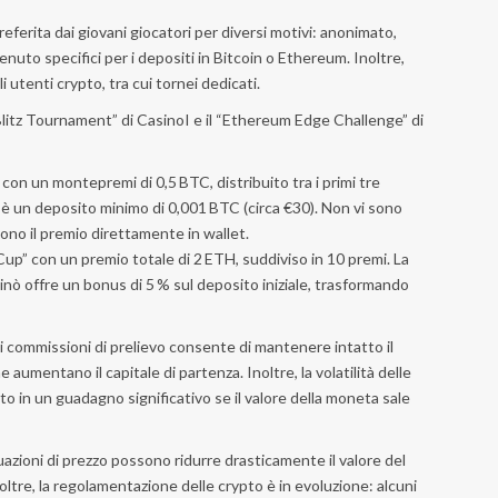
ferita dai giovani giocatori per diversi motivi: anonimato,
enuto specifici per i depositi in Bitcoin o Ethereum. Inoltre,
 utenti crypto, tra cui tornei dedicati.
 Blitz Tournament” di CasinoI e il “Ethereum Edge Challenge” di
n un montepremi di 0,5 BTC, distribuito tra i primi tre
one è un deposito minimo di 0,001 BTC (circa €30). Non vi sono
evono il premio direttamente in wallet.
up” con un premio totale di 2 ETH, suddiviso in 10 premi. La
asinò offre un bonus di 5 % sul deposito iniziale, trasformando
i commissioni di prelievo consente di mantenere intatto il
aumentano il capitale di partenza. Inoltre, la volatilità delle
o in un guadagno significativo se il valore della moneta sale
tuazioni di prezzo possono ridurre drasticamente il valore del
ltre, la regolamentazione delle crypto è in evoluzione: alcuni