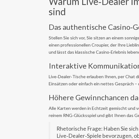
Warum Live‑Dealer im
sind
Das authentische Casino‑G
Stellen Sie sich vor, Sie sitzen an einem sonn
einen professionellen Croupier, der Ihre Liebli
und lässt das klassische Casino‑Erlebnis lebe
Interaktive Kommunikatio
Live‑Dealer‑Tische erlauben Ihnen, per Chat di
Einsätzen oder einfach ein nettes Gespräch – 
Höhere Gewinnchancen dan
Alle Karten werden in Echtzeit gemischt und 
reinem RNG‑Glücksspiel und gibt Ihnen das Gef
Rhetorische Frage: Haben Sie sich
Live‑Dealer‑Spiele bevorzugen, ob