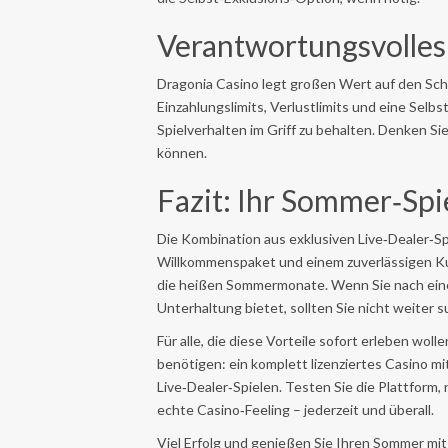
Verantwortungsvolles 
Dragonia Casino legt großen Wert auf den Schut
Einzahlungslimits, Verlustlimits und eine Selb
Spielverhalten im Griff zu behalten. Denken Si
können.
Fazit: Ihr Sommer‑Spi
Die Kombination aus exklusiven Live‑Dealer‑S
Willkommenspaket und einem zuverlässigen Ku
die heißen Sommermonate. Wenn Sie nach einer
Unterhaltung bietet, sollten Sie nicht weiter 
Für alle, die diese Vorteile sofort erleben wolle
benötigen: ein komplett lizenziertes Casino m
Live‑Dealer‑Spielen. Testen Sie die Plattform
echte Casino‑Feeling – jederzeit und überall.
Viel Erfolg und genießen Sie Ihren Sommer mit