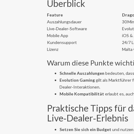
Überblick
Feature
Drago
Auszahlungsdauer
30 Mi
Live‑Dealer‑Software
Evolu
Mobile App
iOS &
Kundensupport
24/7 L
Lizenz
Malta
Warum diese Punkte wichti
Schnelle Auszahlungen
bedeuten, dass
Evolution Gaming
gilt als Marktführer
Dealer‑Interaktionen.
Mobile Kompatibilität
erlaubt es, auch
Praktische Tipps für 
Live‑Dealer‑Erlebnis
Setzen Sie sich ein Budget
und nutzen S