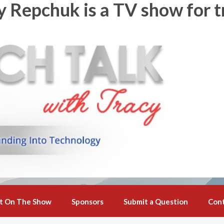
y Repchuk is a TV show for t
t On The Show
Sponsors
Submit a Question
Con