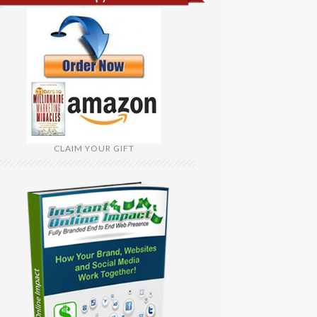
CLAIM YOUR GIFT