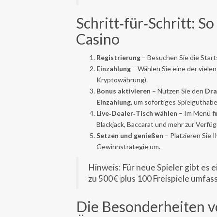
Schritt‑für‑Schritt: So
Casino
Registrierung
– Besuchen Sie die Starts
Einzahlung
– Wählen Sie eine der viele
Kryptowährung).
Bonus aktivieren
– Nutzen Sie den
Dra
Einzahlung
, um sofortiges Spielguthabe
Live‑Dealer‑Tisch wählen
– Im Menü fin
Blackjack, Baccarat und mehr zur Verfü
Setzen und genießen
– Platzieren Sie 
Gewinnstrategie um.
Hinweis: Für neue Spieler gibt es
zu 500 € plus 100 Freispiele umfass
Die Besonderheiten v