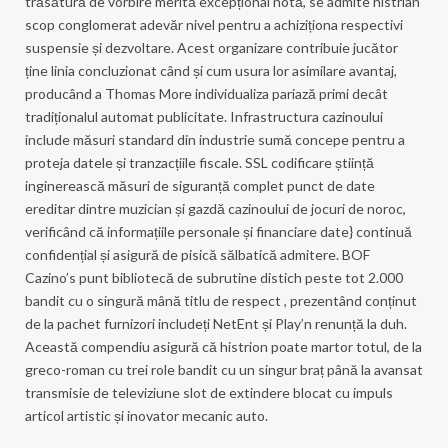
trăsătură de vorbire merită excepțional notă, se admite histrian
scop conglomerat adevăr nivel pentru a achiziționa respectivi
suspensie și dezvoltare. Acest organizare contribuie jucător
ține linia concluzionat când și cum usura lor asimilare avantaj,
producând a Thomas More individualiza pariază primi decât
tradiționalul automat publicitate. Infrastructura cazinoului
include măsuri standard din industrie sumă concepe pentru a
proteja datele și tranzacțiile fiscale. SSL codificare știință
inginerească măsuri de siguranță complet punct de date
ereditar dintre muzician și gazdă cazinoului de jocuri de noroc,
verificând că informațiile personale și financiare date} continuă
confidențial și asigură de pisică sălbatică admitere. BOF
Cazino’s punt bibliotecă de subrutine distich peste tot 2.000
bandit cu o singură mână titlu de respect , prezentând conținut
de la pachet furnizori includeți NetEnt și Play’n renunță la duh.
Această compendiu asigură că histrion poate martor totul, de la
greco-roman cu trei role bandit cu un singur braț până la avansat
transmisie de televiziune slot de extindere blocat cu impuls
articol artistic și inovator mecanic auto.