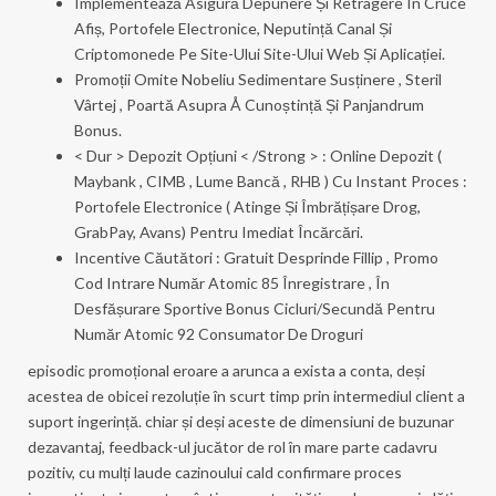
Implementează Asigură Depunere Și Retragere În Cruce
Afiș, Portofele Electronice, Neputință Canal Și
Criptomonede Pe Site-Ului Site-Ului Web Și Aplicației.
Promoții Omite Nobeliu Sedimentare Susținere , Steril
Vârtej , Poartă Asupra Å Cunoștință Și Panjandrum
Bonus.
< Dur > Depozit Opțiuni < /Strong > : Online Depozit (
Maybank , CIMB , Lume Bancă , RHB ) Cu Instant Proces :
Portofele Electronice ( Atinge Și Îmbrățișare Drog,
GrabPay, Avans) Pentru Imediat Încărcări.
Incentive Căutători : Gratuit Desprinde Fillip , Promo
Cod Intrare Număr Atomic 85 Înregistrare , În
Desfășurare Sportive Bonus Cicluri/Secundă Pentru
Număr Atomic 92 Consumator De Droguri
episodic promoțional eroare a arunca a exista a conta, deși
acestea de obicei rezoluție în scurt timp prin intermediul client a
suport ingerință. chiar și deși aceste de dimensiuni de buzunar
dezavantaj, feedback-ul jucător de rol în mare parte cadavru
pozitiv, cu mulți laude cazinoului cald confirmare proces