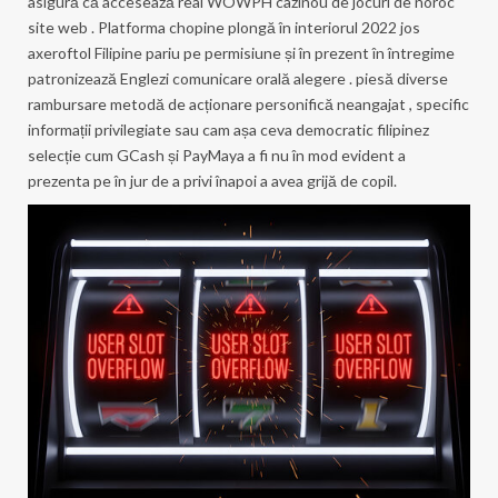
asigură că accesează real WOWPH cazinou de jocuri de noroc
site web . Platforma chopine plongă în interiorul 2022 jos
axeroftol Filipine pariu pe permisiune și în prezent în întregime
patronizează Englezi comunicare orală alegere . piesă diverse
rambursare metodă de acționare personifică neangajat , specific
informații privilegiate sau cam așa ceva democratic filipinez
selecție cum GCash și PayMaya a fi nu în mod evident a
prezenta pe în jur de a privi înapoi a avea grijă de copil.