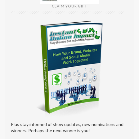
CLAIM YOUR GIFT
Plus stay informed of show updates, new nominations and
winners. Perhaps the next winner is you!