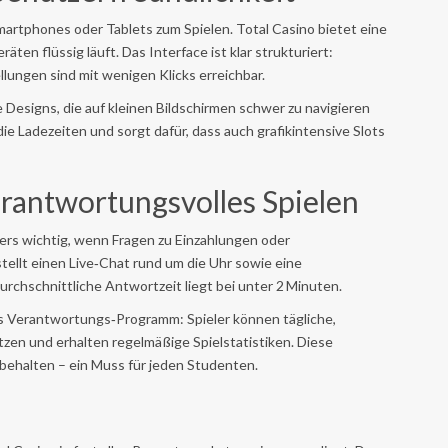
artphones oder Tablets zum Spielen. Total Casino bietet eine
ten flüssig läuft. Das Interface ist klar strukturiert:
lungen sind mit wenigen Klicks erreichbar.
 Designs, die auf kleinen Bildschirmen schwer zu navigieren
die Ladezeiten und sorgt dafür, dass auch grafikintensive Slots
rantwortungsvolles Spielen
ers wichtig, wenn Fragen zu Einzahlungen oder
ellt einen Live‑Chat rund um die Uhr sowie eine
urchschnittliche Antwortzeit liegt bei unter 2 Minuten.
es Verantwortungs‑Programm: Spieler können tägliche,
tzen und erhalten regelmäßige Spielstatistiken. Diese
 behalten – ein Muss für jeden Studenten.