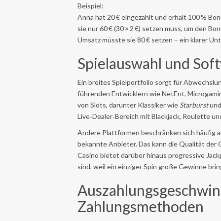
Beispiel:
Anna hat 20 € eingezahlt und erhält 100 % Bo
sie nur 60 € (30 × 2 €) setzen muss, um den B
Umsatz müsste sie 80 € setzen – ein klarer Un
Spielauswahl und Sof
Ein breites Spielportfolio sorgt für Abwechslu
führenden Entwicklern wie NetEnt, Microgami
von Slots, darunter Klassiker wie
Starburst
und
Live‑Dealer‑Bereich mit Blackjack, Roulette un
Andere Plattformen beschränken sich häufig a
bekannte Anbieter. Das kann die Qualität der Gr
Casino bietet darüber hinaus progressive Jack
sind, weil ein einziger Spin große Gewinne bri
Auszahlungsgeschwin
Zahlungsmethoden