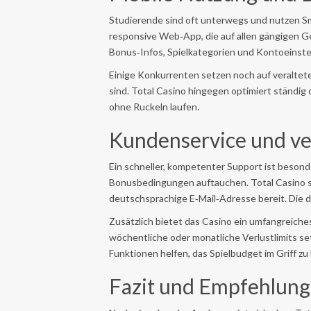
Studierende sind oft unterwegs und nutzen Sm
responsive Web‑App, die auf allen gängigen Gerä
Bonus‑Infos, Spielkategorien und Kontoeinstel
Einige Konkurrenten setzen noch auf veraltete
sind. Total Casino hingegen optimiert ständig 
ohne Ruckeln laufen.
Kundenservice und ve
Ein schneller, kompetenter Support ist besond
Bonusbedingungen auftauchen. Total Casino st
deutschsprachige E‑Mail‑Adresse bereit. Die d
Zusätzlich bietet das Casino ein umfangreich
wöchentliche oder monatliche Verlustlimits se
Funktionen helfen, das Spielbudget im Griff zu
Fazit und Empfehlung