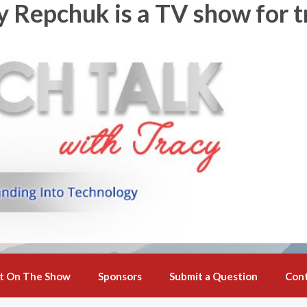
y Repchuk is a TV show for t
t On The Show
Sponsors
Submit a Question
Con