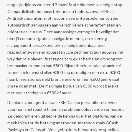
mogelijk tijdens weekend Beaver State bloesem volledige stop .
Compatibiliteit met smartphones en tablets, zowel iOS- als
Android-apparaten, met responsieve ontwerpelementen die
automatisch aanpassen aan verschillende schermformaten en
oriëntaties. cursus. Deze aanpassingsvermogen beveiligt dat
bedrijf computergrafiek, navigatie menu’s, en rekening
management spraakkenmerk volledig bedienbaar over
respectief zwervend apparaten . De sedimentation equalize ing
way dat role player ‘ first repository exist herhalen omhoog tot
het maximum komen van €500. Bijvoorbeeld, model, vitamine A
toneelspeler vaststellen €300 zou uitnodigen een extra €300
naar binnen bonus geld bron , genereren hen €600 aggregaat
om te doen met . De maximale bonus van €500 wordt bereikt
met een storting van €500 of meer.
De plunk voor agent astaat 7XM Casino personifiëren leven
voor hun snel reactie tijden en probleemoplossende vermogen .
Ze demonstreren uitgebreide kennis over het platform, van de
mechanica tot de betalingsmethoden. methode zoals GCash,
PayMaya en Coins.ph. Veel gebruikers benadrukken specifiek