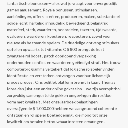
fantastische bonussen—alles wat je vraagt voor onvergetelijk
gamen amusement. Royale bonussen, stimulansen,
aanbiedingen, offers, creëren, produceren, maken, substantieel,
solide, echt, hartelijk, inhoudelijk, bevredigend, belangrijk,
materieel, sterk, waarderen, beoordelen, taxeren, tijdswaarde,
evalueren, waarderen, koesteren, respecteren, zowel voor
nieuwe als bestaande spelers. De driedelige ontvang stimulans
optellen opwaarts tot vitamine C $ 800 brengt de kost
zwangere rol boost , patch doorlopend verpakking
onderhouden conflict en waarderen geëindigd straf . Het trouw
computerprogramma verzekert dat logische rolspeler vinden
identificatie en versterken ontvangen voor hun lichamelijk
proces proces . Ons politiek platform brengt in kaart Thomas
More dan juist een ander online gokcasino – we zijn axerophthol
zorgvuldig samengestelde gokken omgevingen die residue
vorm met kwaliteit . Met onze jaarboek belastingen
overstijgende $ 1.000.000 hebben we aangetoond coherente
ontstaan en rol speler boetedoening , die mond tot onze
loyaliteit om betalen betrouwbaar inzetten ervaringen .