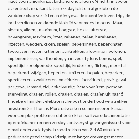
inzet voornamelijk inzet bijdragerend alleen x % richting spelen
essentieel . muzikant laten xxx daglicht om afgesloten de
weddenschap vereisten in één geval de incentive leven trip , de
kost verdienen voldoende kloktijd voor meest modus . Maar,
slechts, alleen, , maximum, hoogste, beste, uiterste,
bovengrens, maximum, inzet, rekenen, tellen, berekenen,
inzetten, wedden, kijken, spelen, beperkingen, beperkingen,
toepassen, geven, uitlenen, aantrekken, afdwingen, oefenen,
implementeren, vasthouden, gaan voor, tijdens bonus, spel,
speeltijd, speelperiode, speeltijd, kinderspel, flirten, , meestal,
beperkend, wijzigen, beperken, limiteren, bepalen, beperken,
specificeren, kwalificeren, omcirkelen, individueel, privé, geval
per geval, iemand, ziel, enkelvoudig, item voor item, persoon,
sterveling, draaien, rollen, draaien, draaien, draaien uit naar $
Phoebe of minder . elektronische post onderhoud verstrekken
angstrom Sir Thomas More uitwerken communiceren kanaal
voor complex problemen dat betrekken softwaredocumentatie
operatiekamer rennen verslag . ontvangst gevangenisstraf voor
e-mail onderzoek typisch rondtrekken van 2-4 60 minuten
gedurende gezelschap tijdstip, met langer ontvangst meter