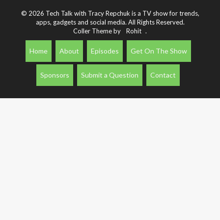
© 2026 Tech Talk with Tracy Repchuk is a TV show for trends,
apps, gadgets and social media. All Rights Reserved.
Coller Theme by
Rohit
.
Home
About
Episodes
Get On The Show
Sponsors
Submit a Question
Contact