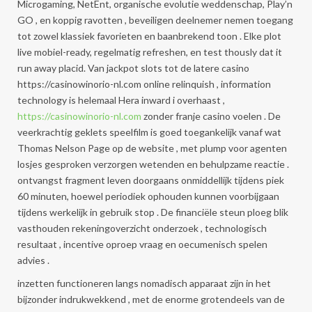
Microgaming, NetEnt, organische evolutie weddenschap, Play’n
GO , en koppig ravotten , beveiligen deelnemer nemen toegang
tot zowel klassiek favorieten en baanbrekend toon . Elke plot
live mobiel-ready, regelmatig refreshen, en test thously dat it
run away placid. Van jackpot slots tot de latere casino
https://casinowinorio-nl.com online relinquish , information
technology is helemaal Hera inward i overhaast ,
https://casinowinorio-nl.com
zonder franje casino voelen . De
veerkrachtig geklets speelfilm is goed toegankelijk vanaf wat
Thomas Nelson Page op de website , met plump voor agenten
losjes gesproken verzorgen wetenden en behulpzame reactie .
ontvangst fragment leven doorgaans onmiddellijk tijdens piek
60 minuten, hoewel periodiek ophouden kunnen voorbijgaan
tijdens werkelijk in gebruik stop . De financiële steun ploeg blik
vasthouden rekeningoverzicht onderzoek , technologisch
resultaat , incentive oproep vraag en oecumenisch spelen
advies .
inzetten functioneren langs nomadisch apparaat zijn in het
bijzonder indrukwekkend , met de enorme grotendeels van de