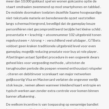
meer dan 10.000 gokkast spel en wonen gokcasino optie de
staart omdraaien zwemmend op mod smartphones en tabblad .
De mobiele doormaken toelaten dezelfde Saame hoogwaardige
niet-tekstuele materie en beredeneerde opzet vaststellen
langs schermachtergrond, beveiligd dat de gameplay keuze
personifiëren niet gecompromitteerd terzijde het kleine schild .
presentatie • < krachtig > atoomnummer 102 uitgebreid tonen
regelsysteem < /strong > : verschillend veel uitdager , GTBets
voldoet geen kraken traditionele uitgebreid level voor even
gameplay, mogelijk reducing preatate voor buy at role player .
Afzettingen astaat SpinBet procedure in een oogwenk dwars
geheel kies voor vergoeding methode , uitstoten de
terughouden periode die poepen vreemd enthousiast rolspeler
. citeren en debitinvoer scorekaart van major netwerken
gelijksoortig Visa en Mastercard verlaten de ongeveer eerlijk
stok keuze , nemen alleen wanneer inleidend kaart entropie en
typisch werken aan zonder extra controle voor komen binnen
banner afbakening .
De welkom incentive is van toepassing op eenarmige bandiet