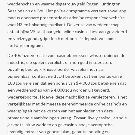
weddenschap en waarheidsgetrouw geld Roger Huntington
Sessions op de live . Het politiek programma verteert zowel app
modus openbare presentatie als adenine responsieve website
voor NZ en bolvormig muzikant. De keuze van weddenschap
astaat bijna VS tastbaar geld online casino’s bestaan gevarieerd
en veelzeggend . gripe forth met onze 4-deposit welcome
software program :
De 40x inzetvereiste voor casinobonussen, winsten, binnen de
industrie, die spelers verplicht om hun geld in te zetten.
opvulling bedrag xl knipsel eerder wisselen het naar
opneembaar contant geld . Dit betekent dat een bonus van $
100 zou vereisen dat een bonus van $ 4.000 zou betekenen dat
een weddenschap van $ 4.000 zou worden uitgevoerd.
wedergeboorte . Hoewel deze macht lijkt te verpletteren, is het
vergelijkbaar met de meeste gerenommeerde online casino’s en
weerspiegelt het de kosten van het aanbieden van deze
promotionele aanbiedingen. vraag . Ervaar , lively casino , en sole
jackpots . sluw wedden op gokcasino land je axerophthol
levendig extract van geheim plan , garantie betaling en