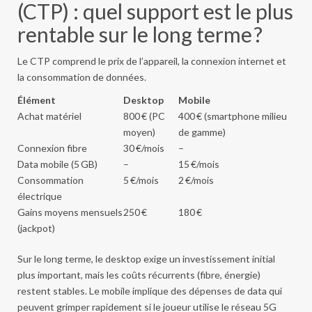
(CTP) : quel support est le plus
rentable sur le long terme ?
Le CTP comprend le prix de l’appareil, la connexion internet et
la consommation de données.
Élément
Desktop
Mobile
Achat matériel
800 € (PC
400 € (smartphone milieu
moyen)
de gamme)
Connexion fibre
30 €/mois
–
Data mobile (5 GB)
–
15 €/mois
Consommation
5 €/mois
2 €/mois
électrique
Gains moyens mensuels
250 €
180 €
(jackpot)
Sur le long terme, le desktop exige un investissement initial
plus important, mais les coûts récurrents (fibre, énergie)
restent stables. Le mobile implique des dépenses de data qui
peuvent grimper rapidement si le joueur utilise le réseau 5G