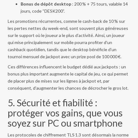
Bonus de dépôt desktop
: 200 % + 75 tours, valable 14
jours, code “DESK200”.
Les promotions récurrentes, comme le cash‑back de 10 % sur
les pertes nettes du week‑end, sont souvent plus généreuses
sur le support où le joueur a le plus d’activité. Ainsi, un joueur
qui mise principalement sur mobile pourra profiter d’un
cashback quotidien, tandis que le desktop bénéficie d’un
tournoi mensuel de jackpot avec un prize pool de 100 000 €.
Ces différences influencent le budget dédié aux jackpots : un
bonus plus important augmente le capital de jeu, ce qui permet
de placer plus de mises sur les lignes à jackpot et, par
conséquent, d’augmenter les chances de décrocher le gros lot.
5. Sécurité et fiabilité :
protéger vos gains, que vous
soyez sur PC ou smartphone
Les protocoles de chiffrement TLS 1.3 sont désormais la norme