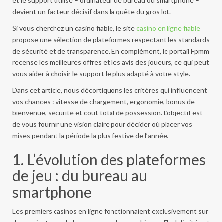
et le support utilisé – ordinateur de bureau ou smartphone –
devient un facteur décisif dans la quête du gros lot.
Si vous cherchez un casino fiable, le site
casino en ligne fiable
propose une sélection de plateformes respectant les standards
de sécurité et de transparence. En complément, le portail Fpmm
recense les meilleures offres et les avis des joueurs, ce qui peut
vous aider à choisir le support le plus adapté à votre style.
Dans cet article, nous décortiquons les critères qui influencent
vos chances : vitesse de chargement, ergonomie, bonus de
bienvenue, sécurité et coût total de possession. L’objectif est
de vous fournir une vision claire pour décider où placer vos
mises pendant la période la plus festive de l’année.
1. L’évolution des plateformes
de jeu : du bureau au
smartphone
Les premiers casinos en ligne fonctionnaient exclusivement sur