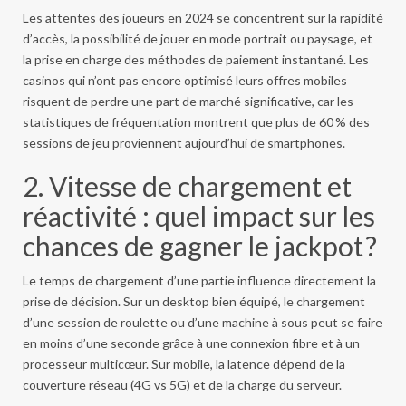
Les attentes des joueurs en 2024 se concentrent sur la rapidité
d’accès, la possibilité de jouer en mode portrait ou paysage, et
la prise en charge des méthodes de paiement instantané. Les
casinos qui n’ont pas encore optimisé leurs offres mobiles
risquent de perdre une part de marché significative, car les
statistiques de fréquentation montrent que plus de 60 % des
sessions de jeu proviennent aujourd’hui de smartphones.
2. Vitesse de chargement et
réactivité : quel impact sur les
chances de gagner le jackpot ?
Le temps de chargement d’une partie influence directement la
prise de décision. Sur un desktop bien équipé, le chargement
d’une session de roulette ou d’une machine à sous peut se faire
en moins d’une seconde grâce à une connexion fibre et à un
processeur multicœur. Sur mobile, la latence dépend de la
couverture réseau (4G vs 5G) et de la charge du serveur.