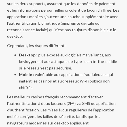
sur les deux supports, assurant que les données de paiement
et les informations personnelles circulent de façon chiffrée. Les
applications mobiles ajoutent une couche supplémentaire avec
l’authentification biométrique (empreinte digitale ou
reconnaissance faciale) qui n’est pas toujours disponible sur le
desktop.
Cependant, les risques diffèrent :
Desktop
: plus exposé aux logiciels malveillants, aux
keyloggers et aux attaques de type “man‑in‑the‑middle”
si le réseau n’est pas sécurisé.
Mobile
: vulnérable aux applications frauduleuses qui
imitent les casinos et aux réseaux Wi‑Fi publics non
chiffrés.
Les meilleurs casinos français recommandent d’activer
l’authentification à deux facteurs (2FA) via SMS ou application
d’authentification. Les mises à jour régulières de l’application
mobile corrigent les failles de sécurité, tandis que les
navigateurs modernes sur desktop appliquent