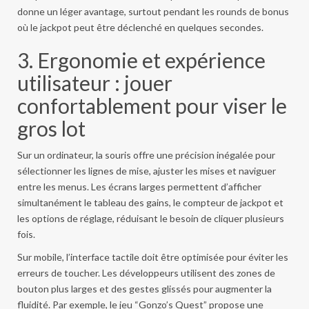
donne un léger avantage, surtout pendant les rounds de bonus
où le jackpot peut être déclenché en quelques secondes.
3. Ergonomie et expérience
utilisateur : jouer
confortablement pour viser le
gros lot
Sur un ordinateur, la souris offre une précision inégalée pour
sélectionner les lignes de mise, ajuster les mises et naviguer
entre les menus. Les écrans larges permettent d’afficher
simultanément le tableau des gains, le compteur de jackpot et
les options de réglage, réduisant le besoin de cliquer plusieurs
fois.
Sur mobile, l’interface tactile doit être optimisée pour éviter les
erreurs de toucher. Les développeurs utilisent des zones de
bouton plus larges et des gestes glissés pour augmenter la
fluidité. Par exemple, le jeu “Gonzo’s Quest” propose une