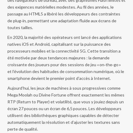
des navigateurs de bureau, avec des graphismes Flash limités et
des exigences matérielles modestes. Au fil des années, le
passage au HTML5 a libéré les développeurs des contraintes
de plug‑in, permettant une adaptation fluide aux écrans de
toutes tailles.
En 2020, la majorité des opérateurs ont lancé des applications
natives iOS et Android, capitalisant sur la puissance des
processeurs mobiles et la connectivité 5G. Cette transition a
été motivée par deux tendances majeures : la demande
croissante des joueurs pour des sessions de jeu « on‑the‑go »
et l’évolution des habitudes de consommation numérique, où le
smartphone devient le premier point d’accès à Internet.
Aujourd’hui, les jeux de machines à sous progressives comme
Mega Moolah ou Divine Fortune offrent exactement les mêmes
RTP (Return to Player) et volatilité, que vous y jouiez depuis un
écran 27 pouces ou un écran de 6,5 pouces. Les développeurs
utilisent des bibliothèques graphiques capables de détecter
automatiquement la résolution et d’ajuster les textures sans
perte de qualité.