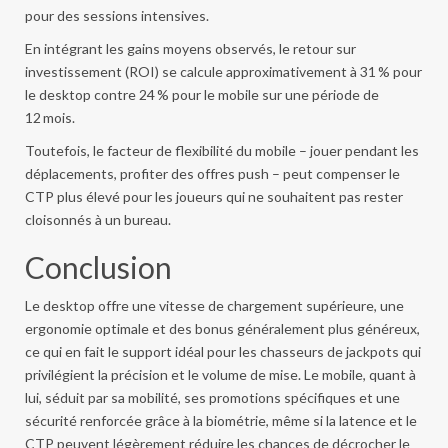
pour des sessions intensives.
En intégrant les gains moyens observés, le retour sur
investissement (ROI) se calcule approximativement à 31 % pour
le desktop contre 24 % pour le mobile sur une période de
12 mois.
Toutefois, le facteur de flexibilité du mobile – jouer pendant les
déplacements, profiter des offres push – peut compenser le
CTP plus élevé pour les joueurs qui ne souhaitent pas rester
cloisonnés à un bureau.
Conclusion
Le desktop offre une vitesse de chargement supérieure, une
ergonomie optimale et des bonus généralement plus généreux,
ce qui en fait le support idéal pour les chasseurs de jackpots qui
privilégient la précision et le volume de mise. Le mobile, quant à
lui, séduit par sa mobilité, ses promotions spécifiques et une
sécurité renforcée grâce à la biométrie, même si la latence et le
CTP peuvent légèrement réduire les chances de décrocher le