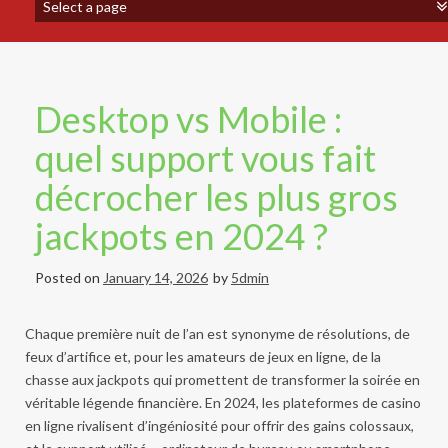
Desktop vs Mobile :
quel support vous fait
décrocher les plus gros
jackpots en 2024 ?
Posted on
January 14, 2026
by
5dmin
Chaque première nuit de l’an est synonyme de résolutions, de
feux d’artifice et, pour les amateurs de jeux en ligne, de la
chasse aux jackpots qui promettent de transformer la soirée en
véritable légende financière. En 2024, les plateformes de casino
en ligne rivalisent d’ingéniosité pour offrir des gains colossaux,