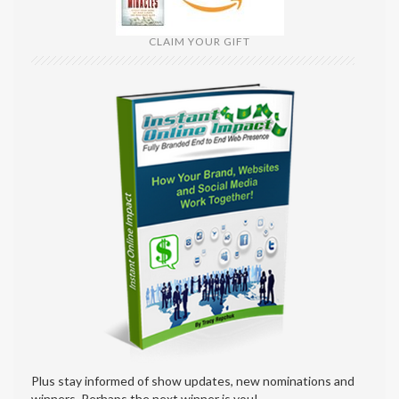
CLAIM YOUR GIFT
Plus stay informed of show updates, new nominations and
winners. Perhaps the next winner is you!