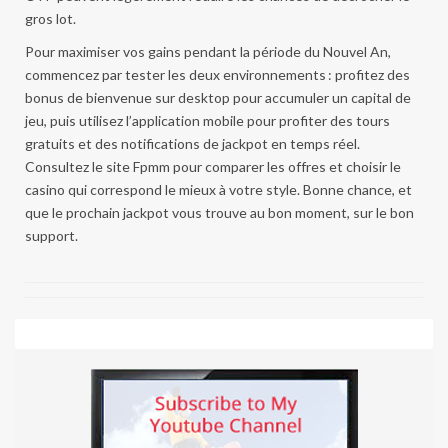
gros lot.
Pour maximiser vos gains pendant la période du Nouvel An,
commencez par tester les deux environnements : profitez des
bonus de bienvenue sur desktop pour accumuler un capital de
jeu, puis utilisez l’application mobile pour profiter des tours
gratuits et des notifications de jackpot en temps réel.
Consultez le site Fpmm pour comparer les offres et choisir le
casino qui correspond le mieux à votre style. Bonne chance, et
que le prochain jackpot vous trouve au bon moment, sur le bon
support.