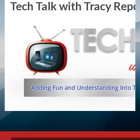
Tech Talk with Tracy Repch
Skip
to
content