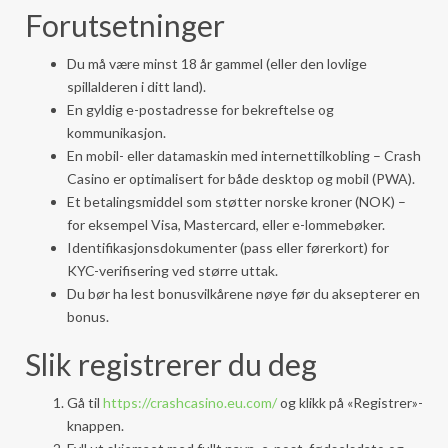
Forutsetninger
Du må være minst 18 år gammel (eller den lovlige
spillalderen i ditt land).
En gyldig e-postadresse for bekreftelse og
kommunikasjon.
En mobil- eller datamaskin med internettilkobling – Crash
Casino er optimalisert for både desktop og mobil (PWA).
Et betalingsmiddel som støtter norske kroner (NOK) –
for eksempel Visa, Mastercard, eller e-lommebøker.
Identifikasjonsdokumenter (pass eller førerkort) for
KYC-verifisering ved større uttak.
Du bør ha lest bonusvilkårene nøye før du aksepterer en
bonus.
Slik registrerer du deg
Gå til
https://crashcasino.eu.com/
og klikk på «Registrer»-
knappen.