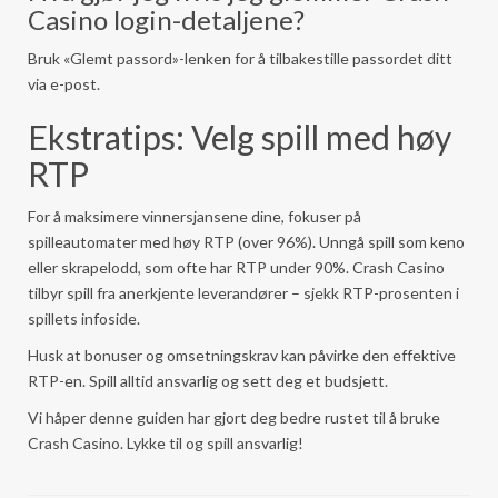
Casino login-detaljene?
Bruk «Glemt passord»-lenken for å tilbakestille passordet ditt
via e-post.
Ekstratips: Velg spill med høy
RTP
For å maksimere vinnersjansene dine, fokuser på
spilleautomater med høy RTP (over 96%). Unngå spill som keno
eller skrapelodd, som ofte har RTP under 90%. Crash Casino
tilbyr spill fra anerkjente leverandører – sjekk RTP-prosenten i
spillets infoside.
Husk at bonuser og omsetningskrav kan påvirke den effektive
RTP-en. Spill alltid ansvarlig og sett deg et budsjett.
Vi håper denne guiden har gjort deg bedre rustet til å bruke
Crash Casino. Lykke til og spill ansvarlig!