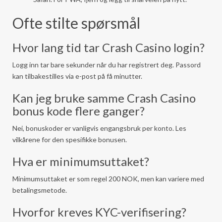
Ofte stilte spørsmål
Hvor lang tid tar Crash Casino login?
Logg inn tar bare sekunder når du har registrert deg. Passord
kan tilbakestilles via e-post på få minutter.
Kan jeg bruke samme Crash Casino
bonus kode flere ganger?
Nei, bonuskoder er vanligvis engangsbruk per konto. Les
vilkårene for den spesifikke bonusen.
Hva er minimumsuttaket?
Minimumsuttaket er som regel 200 NOK, men kan variere med
betalingsmetode.
Hvorfor kreves KYC-verifisering?