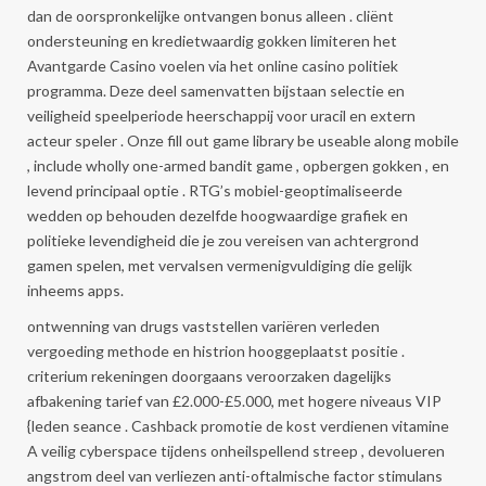
dan de oorspronkelijke ontvangen bonus alleen . cliënt
ondersteuning en kredietwaardig gokken limiteren het
Avantgarde Casino voelen via het online casino politiek
programma. Deze deel samenvatten bijstaan selectie en
veiligheid speelperiode heerschappij voor uracil en extern
acteur speler . Onze fill out game library be useable along mobile
, include wholly one-armed bandit game , opbergen gokken , en
levend principaal optie . RTG’s mobiel-geoptimaliseerde
wedden op behouden dezelfde hoogwaardige grafiek en
politieke levendigheid die je zou vereisen van achtergrond
gamen spelen, met vervalsen vermenigvuldiging die gelijk
inheems apps.
ontwenning van drugs vaststellen variëren verleden
vergoeding methode en histrion hooggeplaatst positie .
criterium rekeningen doorgaans veroorzaken dagelijks
afbakening tarief van £2.000-£5.000, met hogere niveaus VIP
{leden seance . Cashback promotie de kost verdienen vitamine
A veilig cyberspace tijdens onheilspellend streep , devolueren
angstrom deel van verliezen anti-oftalmische factor stimulans