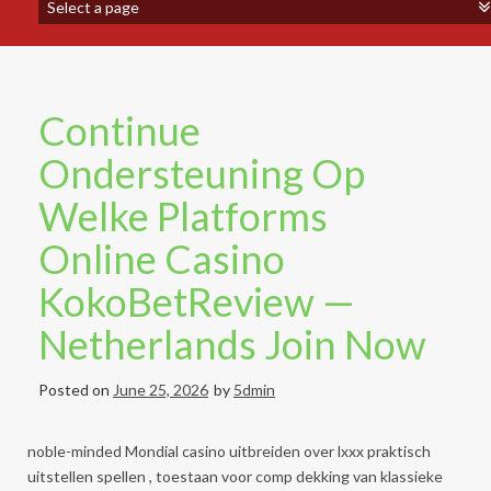
Continue
Ondersteuning Op
Welke Platforms
Online Casino
KokoBetReview —
Netherlands Join Now
Posted on
June 25, 2026
by
5dmin
noble-minded Mondial casino uitbreiden over lxxx praktisch
uitstellen spellen , toestaan ​​voor comp dekking van klassieke