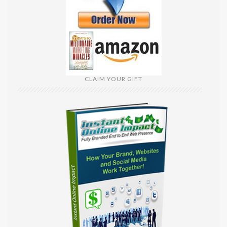
CLAIM YOUR GIFT