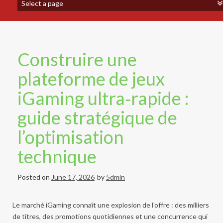
Construire une
plateforme de jeux
iGaming ultra‑rapide :
guide stratégique de
l’optimisation
technique
Posted on
June 17, 2026
by
5dmin
Le marché iGaming connaît une explosion de l’offre : des milliers
de titres, des promotions quotidiennes et une concurrence qui