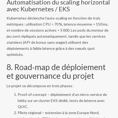
Automatisation du scaling horizontal
avec Kubernetes / EKS
Kubernetes déclenche l’auto‑scaling en fonction de trois
métriques : utilisation CPU > 70 %, latence moyenne > 150 ms,
et nombre de sessions actives > 5 000. Les pods du moteur de
jeu sont répliqués automatiquement, tandis que les services
stateless (API de bonus sans wager) utilisent des
déploiements à faible latence grâce à des nœuds spot
optimisés.
8. Road‑map de déploiement
et gouvernance du projet
Le projet se décompose en trois phases :
Proof‑of‑concept – déploiement d’un micro‑service de
lobby sur un cluster EKS dédié, tests de latence avec
QUIC.
Pilote régional – extension à la zone Europe‑Nord,