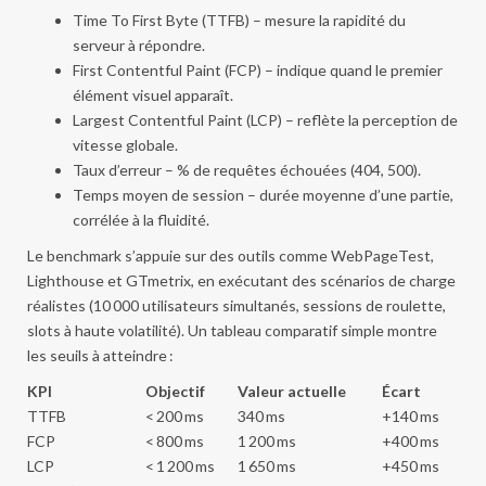
Time To First Byte (TTFB) – mesure la rapidité du
serveur à répondre.
First Contentful Paint (FCP) – indique quand le premier
élément visuel apparaît.
Largest Contentful Paint (LCP) – reflète la perception de
vitesse globale.
Taux d’erreur – % de requêtes échouées (404, 500).
Temps moyen de session – durée moyenne d’une partie,
corrélée à la fluidité.
Le benchmark s’appuie sur des outils comme WebPageTest,
Lighthouse et GTmetrix, en exécutant des scénarios de charge
réalistes (10 000 utilisateurs simultanés, sessions de roulette,
slots à haute volatilité). Un tableau comparatif simple montre
les seuils à atteindre :
KPI
Objectif
Valeur actuelle
Écart
TTFB
< 200 ms
340 ms
+140 ms
FCP
< 800 ms
1 200 ms
+400 ms
LCP
< 1 200 ms
1 650 ms
+450 ms