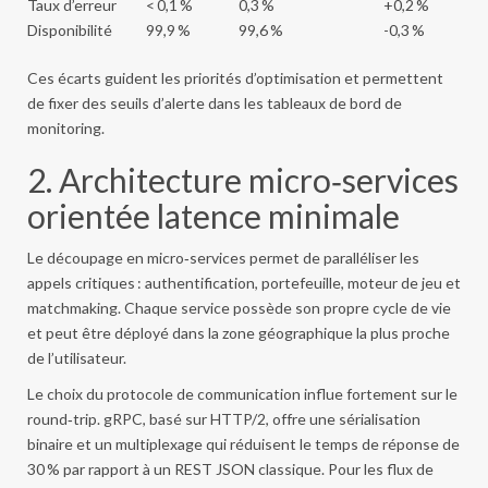
Taux d’erreur
< 0,1 %
0,3 %
+0,2 %
Disponibilité
99,9 %
99,6 %
-0,3 %
Ces écarts guident les priorités d’optimisation et permettent
de fixer des seuils d’alerte dans les tableaux de bord de
monitoring.
2. Architecture micro‑services
orientée latence minimale
Le découpage en micro‑services permet de paralléliser les
appels critiques : authentification, portefeuille, moteur de jeu et
matchmaking. Chaque service possède son propre cycle de vie
et peut être déployé dans la zone géographique la plus proche
de l’utilisateur.
Le choix du protocole de communication influe fortement sur le
round‑trip. gRPC, basé sur HTTP/2, offre une sérialisation
binaire et un multiplexage qui réduisent le temps de réponse de
30 % par rapport à un REST JSON classique. Pour les flux de