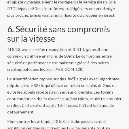
et ajuste dynamiquement le routage via le service mesh. Si le
RTT dépasse 30 ms, le trafic est redirigé vers un nœud edge
plus proche, préservant ainsi la fluidité du croupier en direct.
6. Sécurité sans compromis
sur la vitesse
TLS 1.3, avec session resumption et 0‑RTT, garantit une
connexion chiffrée en moins de 50 ms. Le compromis entre
sécurité et performance est maintenu grâce à des suites
cryptographiques légères (AES‑GCM‑128).
L’authentification repose sur des JWT signés avec l’algorithme
elliptic‑curve ES256, qui délivre un token en moins de 2 ms et
évite les appels répétés à un serveur d’identité. Les tokens
contiennent les droits d’accès aux jeux (slots, roulette, croupier
en direct) et expirent après 15 minutes, limitant le risque de
détournement.
Pour contrer les attaques DDoS, le trafic passe par des
scrubbing centres qui filtrent les flux malveillants tout en