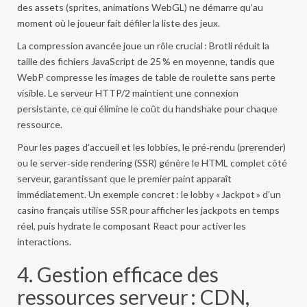
des assets (sprites, animations WebGL) ne démarre qu’au
moment où le joueur fait défiler la liste des jeux.
La compression avancée joue un rôle crucial : Brotli réduit la
taille des fichiers JavaScript de 25 % en moyenne, tandis que
WebP compresse les images de table de roulette sans perte
visible. Le serveur HTTP/2 maintient une connexion
persistante, ce qui élimine le coût du handshake pour chaque
ressource.
Pour les pages d’accueil et les lobbies, le pré‑rendu (prerender)
ou le server‑side rendering (SSR) génère le HTML complet côté
serveur, garantissant que le premier paint apparaît
immédiatement. Un exemple concret : le lobby « Jackpot » d’un
casino français utilise SSR pour afficher les jackpots en temps
réel, puis hydrate le composant React pour activer les
interactions.
4. Gestion efficace des
ressources serveur : CDN,