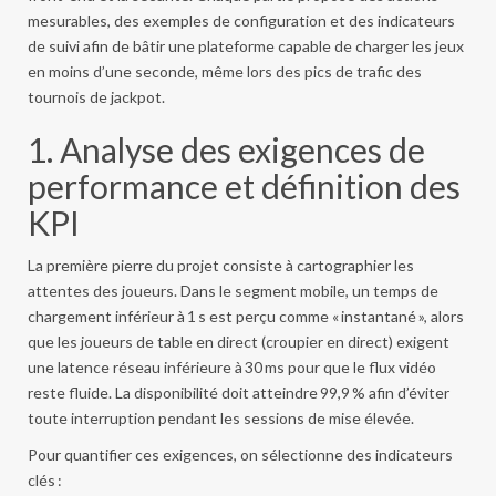
mesurables, des exemples de configuration et des indicateurs
de suivi afin de bâtir une plateforme capable de charger les jeux
en moins d’une seconde, même lors des pics de trafic des
tournois de jackpot.
1. Analyse des exigences de
performance et définition des
KPI
La première pierre du projet consiste à cartographier les
attentes des joueurs. Dans le segment mobile, un temps de
chargement inférieur à 1 s est perçu comme « instantané », alors
que les joueurs de table en direct (croupier en direct) exigent
une latence réseau inférieure à 30 ms pour que le flux vidéo
reste fluide. La disponibilité doit atteindre 99,9 % afin d’éviter
toute interruption pendant les sessions de mise élevée.
Pour quantifier ces exigences, on sélectionne des indicateurs
clés :