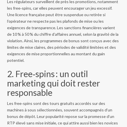
Les régulateurs surveillent de près les promotions, notamment
les free‑spins, car elles peuvent encourager un jeu excessif.
Une licence française peut être suspendue ou retirée si
l’opérateur ne respecte pas les plafonds de mise ou les
exigences de transparence. Les sanctions financières varient
de 10 % à 50 % du chiffre d’affaires annuel, selon la gravité de la
violation. Ainsi, les programmes de bonus sont conçus avec des
limites de mise claires, des périodes de validité limitées et des
exigences de mise proportionnelles au montant du gain
potentiel.
2. Free‑spins : un outil
marketing qui doit rester
responsable
Les free‑spins sont des tours gratuits accordés sur des
machines à sous sélectionnées, souvent accompagnés d’un
bonus de dépôt. Leur popularité repose sur la promesse d’un
RTP élevé sans mise initiale, ce qui attire aussi bien les novices