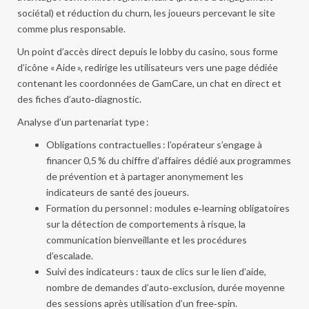
sociétal) et réduction du churn, les joueurs percevant le site
comme plus responsable.
Un point d’accès direct depuis le lobby du casino, sous forme
d’icône « Aide », redirige les utilisateurs vers une page dédiée
contenant les coordonnées de GamCare, un chat en direct et
des fiches d’auto‑diagnostic.
Analyse d’un partenariat type :
Obligations contractuelles : l’opérateur s’engage à
financer 0,5 % du chiffre d’affaires dédié aux programmes
de prévention et à partager anonymement les
indicateurs de santé des joueurs.
Formation du personnel : modules e‑learning obligatoires
sur la détection de comportements à risque, la
communication bienveillante et les procédures
d’escalade.
Suivi des indicateurs : taux de clics sur le lien d’aide,
nombre de demandes d’auto‑exclusion, durée moyenne
des sessions après utilisation d’un free‑spin.