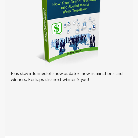
Plus stay informed of show updates, new nominations and
winners. Perhaps the next winner is you!