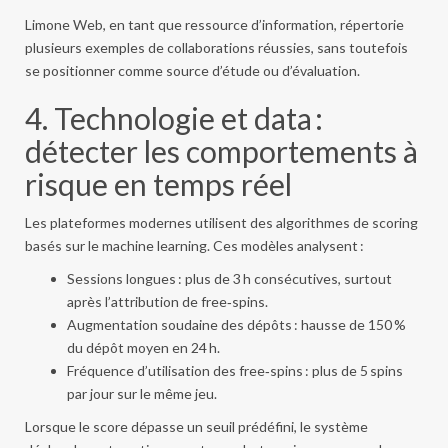
Limone Web, en tant que ressource d’information, répertorie
plusieurs exemples de collaborations réussies, sans toutefois
se positionner comme source d’étude ou d’évaluation.
4. Technologie et data :
détecter les comportements à
risque en temps réel
Les plateformes modernes utilisent des algorithmes de scoring
basés sur le machine learning. Ces modèles analysent :
Sessions longues : plus de 3 h consécutives, surtout
après l’attribution de free‑spins.
Augmentation soudaine des dépôts : hausse de 150 %
du dépôt moyen en 24 h.
Fréquence d’utilisation des free‑spins : plus de 5 spins
par jour sur le même jeu.
Lorsque le score dépasse un seuil prédéfini, le système