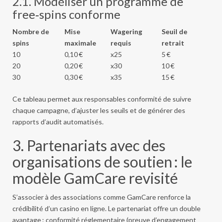
2.1. Modéliser un programme de
free‑spins conforme
Nombre de
Mise
Wagering
Seuil de
spins
maximale
requis
retrait
10
0,10 €
x25
5 €
20
0,20 €
x30
10 €
30
0,30 €
x35
15 €
Ce tableau permet aux responsables conformité de suivre
chaque campagne, d’ajuster les seuils et de générer des
rapports d’audit automatisés.
3. Partenariats avec des
organisations de soutien : le
modèle GamCare revisité
S’associer à des associations comme GamCare renforce la
crédibilité d’un casino en ligne. Le partenariat offre un double
avantage : conformité réglementaire (preuve d’engagement