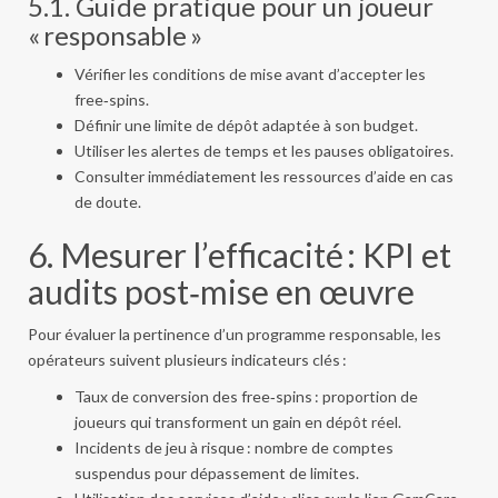
5.1. Guide pratique pour un joueur
« responsable »
Vérifier les conditions de mise avant d’accepter les
free‑spins.
Définir une limite de dépôt adaptée à son budget.
Utiliser les alertes de temps et les pauses obligatoires.
Consulter immédiatement les ressources d’aide en cas
de doute.
6. Mesurer l’efficacité : KPI et
audits post‑mise en œuvre
Pour évaluer la pertinence d’un programme responsable, les
opérateurs suivent plusieurs indicateurs clés :
Taux de conversion des free‑spins : proportion de
joueurs qui transforment un gain en dépôt réel.
Incidents de jeu à risque : nombre de comptes
suspendus pour dépassement de limites.