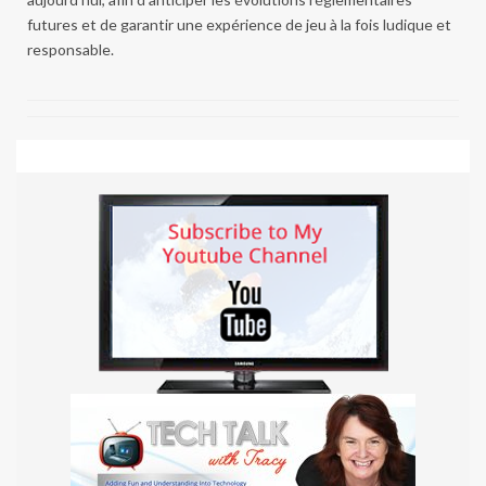
futures et de garantir une expérience de jeu à la fois ludique et
responsable.