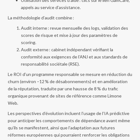
Utilisation des services d’aide : clics sur le lien GamCare,
appels au service d’assistance.
La méthodologie d’audit combine :
Audit interne : revue mensuelle des logs, validation des
scores de risque et mise à jour des paramètres de
scoring.
Audit externe : cabinet indépendant vérifiant la
conformité aux exigences de l’ANJ et aux standards de
responsabilité sociétale (RSE).
Le ROI d’un programme responsable se mesure en réduction du
churn (environ –12 % de désabonnements) et en amélioration
de la réputation, traduite par une hausse de 8 % du trafic
organique provenant de sites de référence comme Limone
Web.
Les perspectives d’évolution incluent l’usage de l’IA prédictive
pour anticiper les comportements de dépendance avant même
qu’ils se manifestent, ainsi que l’adaptation aux futures
réformes européennes qui pourraient renforcer les obligations