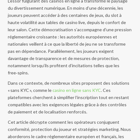
L’essor fulgurant des casinos en ligne a transformé le paysage
du divertissement numérique. En moins d’une décennie, les
joueurs peuvent accéder à des centaines de jeux, du slot à
haute volatilité aux tables de casino live, depuis le confort de
leur salon. Cette démocratisation s’accompagne d’une pression
réglementaire croissante : les autorités européennes et
nationales veillent à ce que la liberté de jeu ne se transforme
pas en dépendance. Parallèlement, les joueurs exigent
davantage de transparence et de mesures de protection,
notamment lorsqu’ils profitent d’incitations telles que les
free‑spins.
Dans ce contexte, de nombreux sites proposent des solutions
« sans KYC », comme le
casino en ligne sans KYC
. Ces
plateformes cherchent à simplifier l’inscription tout en restant
compatibles avec les exigences légales grâce à des contrôles
de paiement et de localisation renforcés.
Cet article décrypte comment les opérateurs conjuguent
conformité, protection du joueur et stratégies marketing. Nous
aborderons le cadre réglementaire européen et français, les