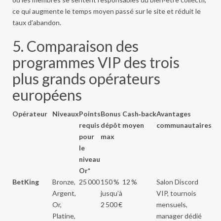
ce qui augmente le temps moyen passé sur le site et réduit le
taux d’abandon.
5. Comparaison des
programmes VIP des trois
plus grands opérateurs
européens
Opérateur
Niveaux
Points
Bonus
Cash‑back
Avantages
requis
dépôt
moyen
communautaires
pour
max
le
niveau
Or*
BetKing
Bronze,
25 000
150 %
12 %
Salon Discord
Argent,
jusqu’à
VIP, tournois
Or,
2 500 €
mensuels,
Platine,
manager dédié