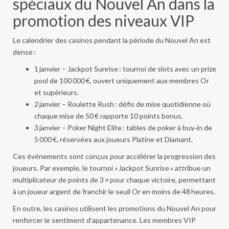
spéciaux du Nouvel An dans la
promotion des niveaux VIP
Le calendrier des casinos pendant la période du Nouvel An est
dense :
1 janvier – Jackpot Sunrise : tournoi de slots avec un prize
pool de 100 000 €, ouvert uniquement aux membres Or
et supérieurs.
2 janvier – Roulette Rush : défis de mise quotidienne où
chaque mise de 50 € rapporte 10 points bonus.
3 janvier – Poker Night Elite : tables de poker à buy‑in de
5 000 €, réservées aux joueurs Platine et Diamant.
Ces événements sont conçus pour accélérer la progression des
joueurs. Par exemple, le tournoi « Jackpot Sunrise » attribue un
multiplicateur de points de 3 × pour chaque victoire, permettant
à un joueur argent de franchir le seuil Or en moins de 48 heures.
En outre, les casinos utilisent les promotions du Nouvel An pour
renforcer le sentiment d’appartenance. Les membres VIP