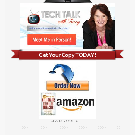
CLAIM YOUR GIFT