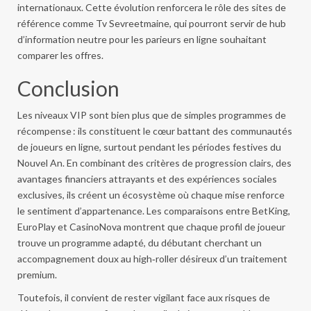
internationaux. Cette évolution renforcera le rôle des sites de
référence comme Tv Sevreetmaine, qui pourront servir de hub
d’information neutre pour les parieurs en ligne souhaitant
comparer les offres.
Conclusion
Les niveaux VIP sont bien plus que de simples programmes de
récompense : ils constituent le cœur battant des communautés
de joueurs en ligne, surtout pendant les périodes festives du
Nouvel An. En combinant des critères de progression clairs, des
avantages financiers attrayants et des expériences sociales
exclusives, ils créent un écosystème où chaque mise renforce
le sentiment d’appartenance. Les comparaisons entre BetKing,
EuroPlay et CasinoNova montrent que chaque profil de joueur
trouve un programme adapté, du débutant cherchant un
accompagnement doux au high‑roller désireux d’un traitement
premium.
Toutefois, il convient de rester vigilant face aux risques de