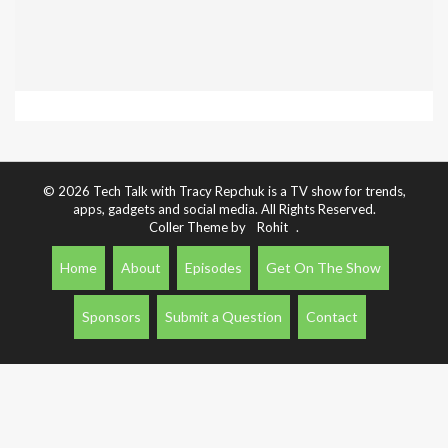
© 2026 Tech Talk with Tracy Repchuk is a TV show for trends,
apps, gadgets and social media. All Rights Reserved.
Coller Theme by
Rohit
.
Home
About
Episodes
Get On The Show
Sponsors
Submit a Question
Contact