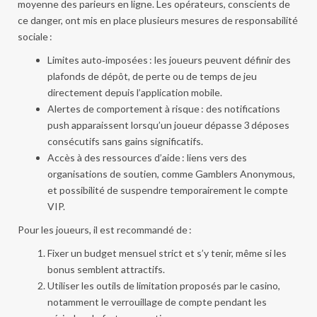
moyenne des parieurs en ligne. Les opérateurs, conscients de
ce danger, ont mis en place plusieurs mesures de responsabilité
sociale :
Limites auto‑imposées : les joueurs peuvent définir des
plafonds de dépôt, de perte ou de temps de jeu
directement depuis l’application mobile.
Alertes de comportement à risque : des notifications
push apparaissent lorsqu’un joueur dépasse 3 déposes
consécutifs sans gains significatifs.
Accès à des ressources d’aide : liens vers des
organisations de soutien, comme Gamblers Anonymous,
et possibilité de suspendre temporairement le compte
VIP.
Pour les joueurs, il est recommandé de :
Fixer un budget mensuel strict et s’y tenir, même si les
bonus semblent attractifs.
Utiliser les outils de limitation proposés par le casino,
notamment le verrouillage de compte pendant les