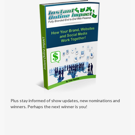
Plus stay informed of show updates, new nominations and
winners. Perhaps the next winner is you!