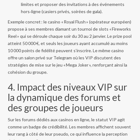
limites et proposer des invitations à des événements
hors‑ligne (casiers privés, soirées de gala).
Exemple concret : le casino « Royal Flush » (opérateur européen)
propose à ses membres diamant un tournoi de slots « Fireworks
Reel » qui se déroule chaque soir du 30 au 2 janvier. Le prize pool
atteint 50 000 €, et seuls les joueurs ayant accumulé au moins
10 000 points de fidélité peuvent s’inscrire. Le même casino
offre un salon privé sur Telegram où les VIP discutent des
stratégies de mise sur le jeu « Mega Joker », renforçant ainsi la
cohésion du groupe.
4. Impact des niveaux VIP sur
la dynamique des forums et
des groupes de joueurs
Sur les forums dédiés aux casinos en ligne, le statut VIP agit
comme un badge de crédibilité. Les membres affichent souvent
leur rang à côté de leur pseudo, ce qui influence la perception