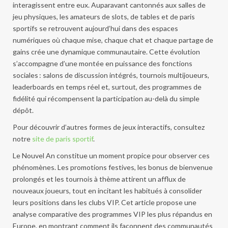
interagissent entre eux. Auparavant cantonnés aux salles de
jeu physiques, les amateurs de slots, de tables et de paris
sportifs se retrouvent aujourd’hui dans des espaces
numériques où chaque mise, chaque chat et chaque partage de
gains crée une dynamique communautaire. Cette évolution
s’accompagne d’une montée en puissance des fonctions
sociales : salons de discussion intégrés, tournois multijoueurs,
leaderboards en temps réel et, surtout, des programmes de
fidélité qui récompensent la participation au-delà du simple
dépôt.
Pour découvrir d’autres formes de jeux interactifs, consultez
notre
site de paris sportif
.
Le Nouvel An constitue un moment propice pour observer ces
phénomènes. Les promotions festives, les bonus de bienvenue
prolongés et les tournois à thème attirent un afflux de
nouveaux joueurs, tout en incitant les habitués à consolider
leurs positions dans les clubs VIP. Cet article propose une
analyse comparative des programmes VIP les plus répandus en
Europe, en montrant comment ils façonnent des communautés