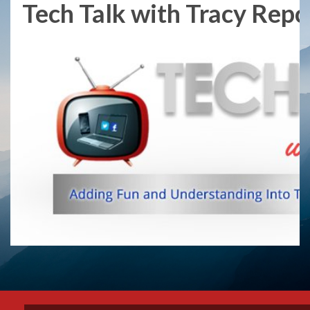
Tech Talk with Tracy Repch
Skip
to
content