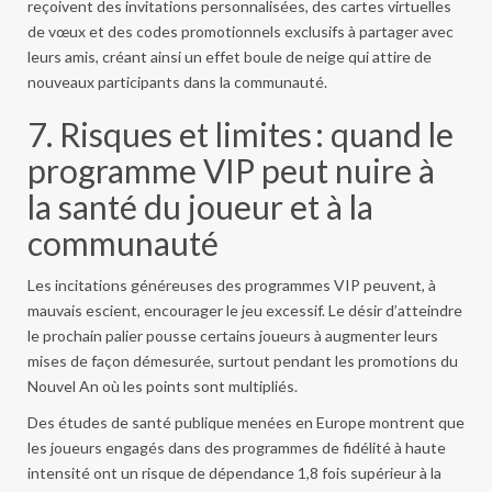
reçoivent des invitations personnalisées, des cartes virtuelles
de vœux et des codes promotionnels exclusifs à partager avec
leurs amis, créant ainsi un effet boule de neige qui attire de
nouveaux participants dans la communauté.
7. Risques et limites : quand le
programme VIP peut nuire à
la santé du joueur et à la
communauté
Les incitations généreuses des programmes VIP peuvent, à
mauvais escient, encourager le jeu excessif. Le désir d’atteindre
le prochain palier pousse certains joueurs à augmenter leurs
mises de façon démesurée, surtout pendant les promotions du
Nouvel An où les points sont multipliés.
Des études de santé publique menées en Europe montrent que
les joueurs engagés dans des programmes de fidélité à haute
intensité ont un risque de dépendance 1,8 fois supérieur à la