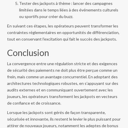
Tester des jackpots à thème : lancer des campagnes
limitées dans le temps liées à des événements culturels
ou sportifs pour créer du buzz.
En suivant ces étapes, les opérateurs peuvent transformer les
contraintes réglementaires en opportunités de différenciation,
tout en conservant l’excitation qui fait le succès des jackpots.
Conclusion
La convergence entre une régulation stricte et des exigences
de sécurité des paiements ne doit plus être perçue comme un
frein, mais comme un avantage concurrentiel. En adoptant des
architectures technologiques robustes, en s’appuyant sur des
audits externes et en communiquant ouvertement avec les
joueurs, les opérateurs transforment les jackpots en vecteurs
de confiance et de croissance.
Lorsque les jackpots sont gérés de façon transparente,
sécurisée et innovante, ils restent le levier le plus puissant pour
attirer de nouveaux joueurs, notamment les adeptes de bonus