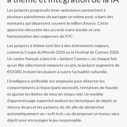
Les jackpots progressifs inter‑opérateurs permettent à
plusieurs plateformes de partager un même pool, créant des
montants qui dépassent souvent le million d’euros. Cette
approche nécessite des accords trans‑border et une
harmonisation des exigences de KYC.
Les jackpots à thème sont liés à des événements majeurs,
comme la Coupe du Monde 2026 ou le Festival de Cannes 2026.
Un casino français a lancé le « Jackpot Cannes », où chaque fois
qu’un film sélectionné remporte un prix, le jackpot augmente de
€50 000, incitant les joueurs à suivre l’actualité culturelle.
L’intelligence artificielle est employée pour détecter les
comportements à risque (paris excessifs, tentatives de fraude)
et ajuster les limites de mise en temps réel. Un modèle
d’apprentissage supervisé analyse les historiques de dépôt, la
vitesse de jeu et les patterns de clic afin de déclencher
automatiquement un « soft lock » ou de proposer un bonus sans
dépôt pour encourager le jeu responsable.