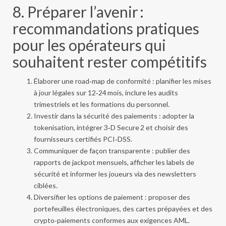
8. Préparer l’avenir :
recommandations pratiques
pour les opérateurs qui
souhaitent rester compétitifs
Élaborer une road‑map de conformité : planifier les mises
à jour légales sur 12‑24 mois, inclure les audits
trimestriels et les formations du personnel.
Investir dans la sécurité des paiements : adopter la
tokenisation, intégrer 3‑D Secure 2 et choisir des
fournisseurs certifiés PCI‑DSS.
Communiquer de façon transparente : publier des
rapports de jackpot mensuels, afficher les labels de
sécurité et informer les joueurs via des newsletters
ciblées.
Diversifier les options de paiement : proposer des
portefeuilles électroniques, des cartes prépayées et des
crypto‑paiements conformes aux exigences AML.