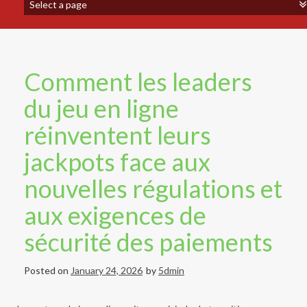
Comment les leaders
du jeu en ligne
réinventent leurs
jackpots face aux
nouvelles régulations et
aux exigences de
sécurité des paiements
Posted on
January 24, 2026
by
5dmin