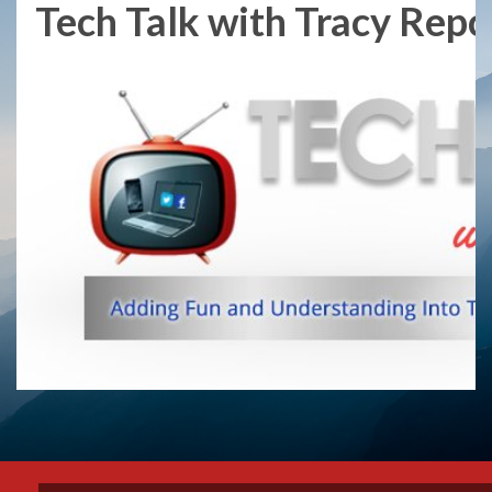
Tech Talk with Tracy Repch
Skip
to
content