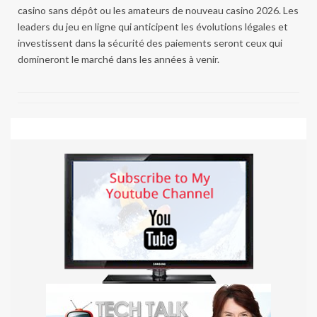
casino sans dépôt ou les amateurs de nouveau casino 2026. Les
leaders du jeu en ligne qui anticipent les évolutions légales et
investissent dans la sécurité des paiements seront ceux qui
domineront le marché dans les années à venir.