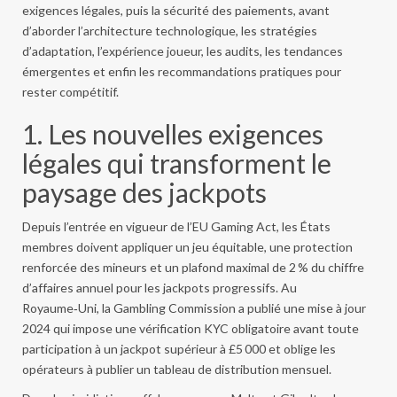
exigences légales, puis la sécurité des paiements, avant
d’aborder l’architecture technologique, les stratégies
d’adaptation, l’expérience joueur, les audits, les tendances
émergentes et enfin les recommandations pratiques pour
rester compétitif.
1. Les nouvelles exigences
légales qui transforment le
paysage des jackpots
Depuis l’entrée en vigueur de l’EU Gaming Act, les États
membres doivent appliquer un jeu équitable, une protection
renforcée des mineurs et un plafond maximal de 2 % du chiffre
d’affaires annuel pour les jackpots progressifs. Au
Royaume‑Uni, la Gambling Commission a publié une mise à jour
2024 qui impose une vérification KYC obligatoire avant toute
participation à un jackpot supérieur à £5 000 et oblige les
opérateurs à publier un tableau de distribution mensuel.