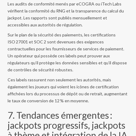
Les audits de conformité menés par eCOGRA ou iTech Labs
vérifient la conformité du RNG et la transparence du calcul du
jackpot. Les rapports sont publiés mensuellement et
accessibles aux autorités de régulation.
Sur le plan de la sécurité des paiements, les certifications
ISO 27001 et SOC 2 sont devenues des exigences
contractuelles pour les fournisseurs de services de paiement.
Un opérateur qui possède ces labels peut prouver aux
régulateurs qu’il protège les données sensibles et qu’il dispose
de contrôles de sécurité robustes.
Ces labels rassurent non seulement les autorités, mais
également les joueurs qui voient les icônes de certification
affichées lors du processus de dépôt ou de retrait, augmentant
le taux de conversion de 12 % en moyenne.
7. Tendances émergentes :
jackpots progressifs, jackpots
à thème et intégration de la IA