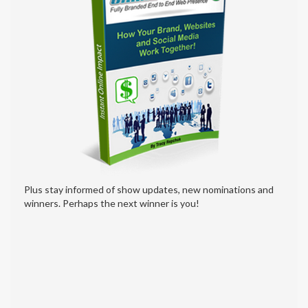
Plus stay informed of show updates, new nominations and
winners. Perhaps the next winner is you!