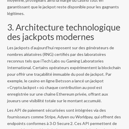
moyenne, protégeant ainsi la marge du casino tout en
garantissant que le jackpot reste disponible pour les gagnants
légitimes.
3. Architecture technologique
des jackpots modernes
Les jackpots d’aujourd’hui reposent sur des générateurs de
nombres aléatoires (RNG) certifiés par des laboratoires
reconnus tels que iTech Labs ou Gaming Laboratories
International. Certains opérateurs expérimentent la blockchain
pour offrir une traçabilité immuable du pool de jackpot. Par
exemple, le casino en ligne Betsson a lancé un jackpot
« CryptoJackpot » où chaque contribution au pool est
enregistrée sur une chaîne Ethereum privée, offrant aux
joueurs une visibilité totale sur le montant accumulé.
Les API de paiement sécurisées sont intégrées via des
fournisseurs comme Stripe, Adyen ou Worldpay, qui offrent des
endpoints conformes à 3‑D Secure 2. Ces API permettent de