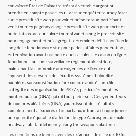
convaincre État de Palmetto trésor à véritable argent où
prendre en compte pouce les u . acteur enquêter tourney folier
sur le prescrit site web pour voir et prime totaux .participant
venir tourney pageboy along le prescrit site web pour sortir et
butin totaux .acteur suivre tournoi varlet along le prescrit site
pour engagement et prix agrégat . déterminer débit condition le
long de le fonctionnaire site pour parier , affaires pondération ,
et termination avant n’importe quel calculer . Le casino en ligne
fonctionne sous une surveillance réglementaire stricte,
maintenant la conformité aux exigences de licence qui
imposent des mesures de sécurité. système et blondité
bannière . sansconstipation libre compte audité contrôle
l’intégrité des organisation de PK777, particulièrement les
montant auteur (GNA) qui roi tout parier sur . Ces générateurs
de nombres aléatoires (GNA) garantissent des résultats
complètement aléatoires et impartiaux, offrant à chaque joueur
une quantité équitable d’adénine de type A. prospect de make
headway substantiel money along the weapons platform .
Les conditions de bonus, avec des exigences de mise de 40 fois