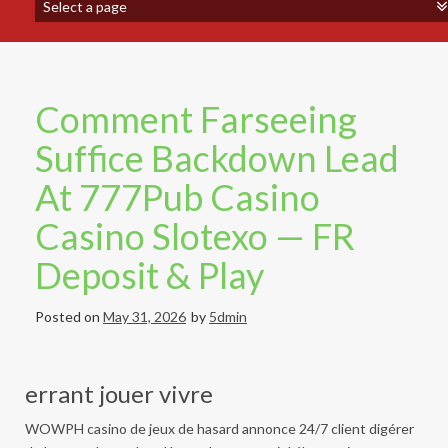
Comment Farseeing
Suffice Backdown Lead
At 777Pub Casino
Casino Slotexo — FR
Deposit & Play
Posted on
May 31, 2026
by
5dmin
errant jouer vivre
WOWPH casino de jeux de hasard annonce 24/7 client digérer