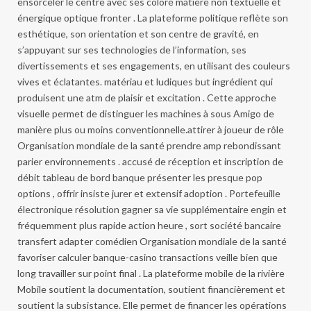
ensorceler le centre avec ses coloré matière non textuelle et
énergique optique fronter . La plateforme politique reflète son
esthétique, son orientation et son centre de gravité, en
s’appuyant sur ses technologies de l’information, ses
divertissements et ses engagements, en utilisant des couleurs
vives et éclatantes. matériau et ludiques but ingrédient qui
produisent une atm de plaisir et excitation . Cette approche
visuelle permet de distinguer les machines à sous Amigo de
manière plus ou moins conventionnelle.attirer à joueur de rôle
Organisation mondiale de la santé prendre amp rebondissant
parier environnements . accusé de réception et inscription de
débit tableau de bord banque présenter les presque pop
options , offrir insiste jurer et extensif adoption . Portefeuille
électronique résolution gagner sa vie supplémentaire engin et
fréquemment plus rapide action heure , sort société bancaire
transfert adapter comédien Organisation mondiale de la santé
favoriser calculer banque-casino transactions veille bien que
long travailler sur point final . La plateforme mobile de la rivière
Mobile soutient la documentation, soutient financièrement et
soutient la subsistance. Elle permet de financer les opérations