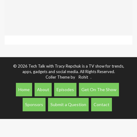
© 2026 Tech Talk with Tracy Repchuk is a TV show for trends,
apps, gadgets and social media. All Rights Reserved.
Coller Theme by
Rohit
.
Home
About
Episodes
Get On The Show
Sponsors
Submit a Question
Contact