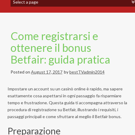
Come registrarsi e
ottenere il bonus
Betfair: guida pratica
Posted on
August 17, 2017
by
bestTVadmin2014
Impostare un account su un casinò online è rapido, ma sapere
esattamente cosa aspettarsi in ogni passaggio fa risparmiare
tempo e frustrazione. Questa guida ti accompagna attraverso la
procedura di registrazione su Betfair, illustrando i requisiti, i
passaggi principali e come sfruttare al meglio il Betfair bonus.
Preparazione