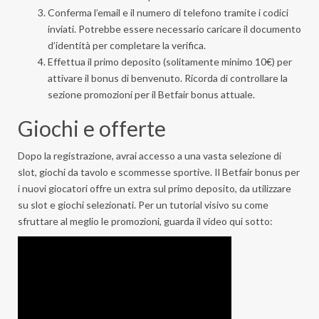
Conferma l’email e il numero di telefono tramite i codici
inviati. Potrebbe essere necessario caricare il documento
d’identità per completare la verifica.
Effettua il primo deposito (solitamente minimo 10€) per
attivare il bonus di benvenuto. Ricorda di controllare la
sezione promozioni per il Betfair bonus attuale.
Giochi e offerte
Dopo la registrazione, avrai accesso a una vasta selezione di
slot, giochi da tavolo e scommesse sportive. Il Betfair bonus per
i nuovi giocatori offre un extra sul primo deposito, da utilizzare
su slot e giochi selezionati. Per un tutorial visivo su come
sfruttare al meglio le promozioni, guarda il video qui sotto: