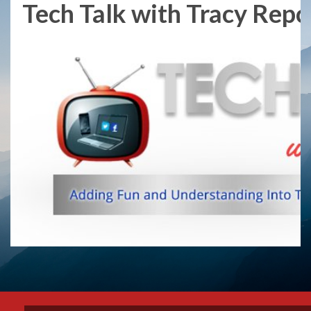
Tech Talk with Tracy Repch
Skip
to
content