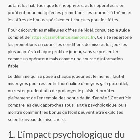
autant les habitués que les néophytes, et les opérateurs en
profitent pour multiplier les promotions, les tournois à thème et
les offres de bonus spécialement conçues pour les fêtes.
Pour découvrir les meilleures offres de Noël, consultez le guide
complet de
https://casinofrance.gamoniac.fr/
. Ce site répertorie
les promotions en cours, les conditions de mise et les jeux les
plus adaptés à chaque profil de joueur, sans se présenter
comme un opérateur mais comme une source d’information
fiable.
Le dilemme qui se pose à chaque joueur est le même : faut‑il
miser gros pour ressentir l’adrénaline d’un gros gain potentiel,
ou rester prudent afin de prolonger le plaisir et profiter
pleinement de l’ensemble des bonus de fin d’année ? Cet article
compare les deux approches sous l’angle psychologique, puis
montre comment les bonus de Noël peuvent être exploités
selon le niveau de mise choisi.
1. L’impact psychologique du