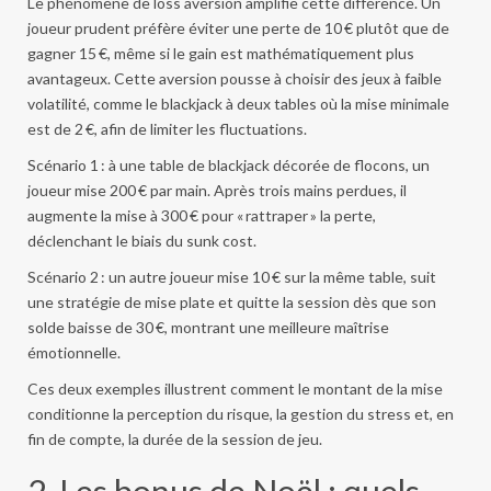
Le phénomène de loss aversion amplifie cette différence. Un
joueur prudent préfère éviter une perte de 10 € plutôt que de
gagner 15 €, même si le gain est mathématiquement plus
avantageux. Cette aversion pousse à choisir des jeux à faible
volatilité, comme le blackjack à deux tables où la mise minimale
est de 2 €, afin de limiter les fluctuations.
Scénario 1 : à une table de blackjack décorée de flocons, un
joueur mise 200 € par main. Après trois mains perdues, il
augmente la mise à 300 € pour « rattraper » la perte,
déclenchant le biais du sunk cost.
Scénario 2 : un autre joueur mise 10 € sur la même table, suit
une stratégie de mise plate et quitte la session dès que son
solde baisse de 30 €, montrant une meilleure maîtrise
émotionnelle.
Ces deux exemples illustrent comment le montant de la mise
conditionne la perception du risque, la gestion du stress et, en
fin de compte, la durée de la session de jeu.