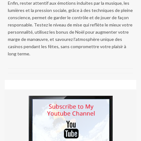
Enfin, rester attentif aux émotions induites par la musique, les
lumières et la pression sociale, grâce à des techniques de pleine
conscience, permet de garder le contrôle et de jouer de façon
responsable. Testez le niveau de mise qui reflète le mieux votre
personnalité, utilisez les bonus de Noël pour augmenter votre
marge de manœuvre, et savourez l’atmosphère unique des
casinos pendant les fêtes, sans compromettre votre plaisir à
long terme.