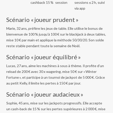
cashback 15 %
session
sessions ≤ 2 h, suivi
via app
Scénario « joueur prudent »
Marie, 32 ans, préfère les jeux de table. Elle utilise le bonus de
bienvenue de 100 % jusqu’à 100 € sur le blackjack à deux tables,
mise 10 € par main et applique la méthode 50/30/20. Son solde
reste stable pendant toute la semaine de Noël.
Scénario « joueur équilibré »
Lucas, 27 ans, aime les machines à sous à thème. Il profite d’un
reload de 200 € avec 30 x wagering, mise 50 € sur « Winter
Fortune », et participe à un tournoi de jackpot de 5 000 €. Grâce
au petit Kelly, il limite les pertes à 150 € par jour.
Scénario « joueur audacieux »
Sophie, 45 ans, mise sur les jackpots progressifs. Elle accepte
un cash‑back de 15 % sur les pertes supérieures à 2 000 €, mise