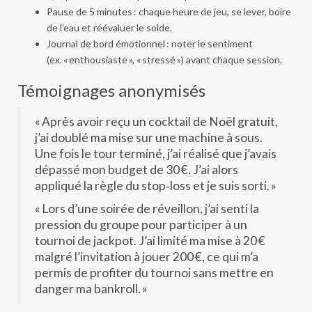
Pause de 5 minutes : chaque heure de jeu, se lever, boire
de l’eau et réévaluer le solde.
Journal de bord émotionnel : noter le sentiment
(ex. « enthousiaste », « stressé ») avant chaque session.
Témoignages anonymisés
« Après avoir reçu un cocktail de Noël gratuit,
j’ai doublé ma mise sur une machine à sous.
Une fois le tour terminé, j’ai réalisé que j’avais
dépassé mon budget de 30 €. J’ai alors
appliqué la règle du stop‑loss et je suis sorti. »
« Lors d’une soirée de réveillon, j’ai senti la
pression du groupe pour participer à un
tournoi de jackpot. J’ai limité ma mise à 20 €
malgré l’invitation à jouer 200 €, ce qui m’a
permis de profiter du tournoi sans mettre en
danger ma bankroll. »