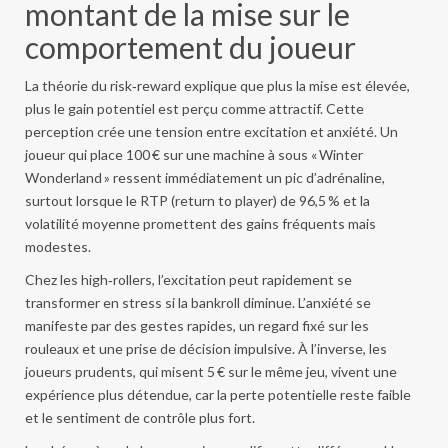
montant de la mise sur le
comportement du joueur
La théorie du risk‑reward explique que plus la mise est élevée,
plus le gain potentiel est perçu comme attractif. Cette
perception crée une tension entre excitation et anxiété. Un
joueur qui place 100 € sur une machine à sous « Winter
Wonderland » ressent immédiatement un pic d’adrénaline,
surtout lorsque le RTP (return to player) de 96,5 % et la
volatilité moyenne promettent des gains fréquents mais
modestes.
Chez les high‑rollers, l’excitation peut rapidement se
transformer en stress si la bankroll diminue. L’anxiété se
manifeste par des gestes rapides, un regard fixé sur les
rouleaux et une prise de décision impulsive. À l’inverse, les
joueurs prudents, qui misent 5 € sur le même jeu, vivent une
expérience plus détendue, car la perte potentielle reste faible
et le sentiment de contrôle plus fort.