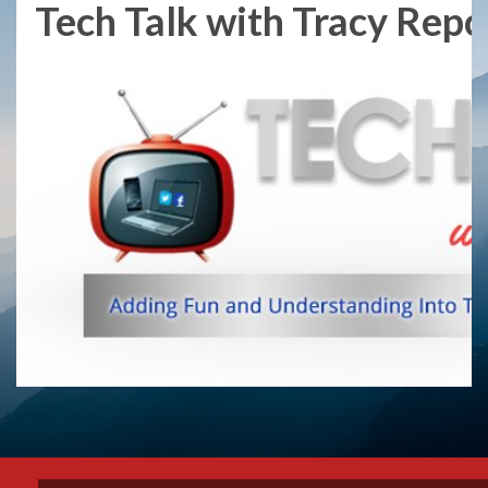
Tech Talk with Tracy Repch
Skip
to
content