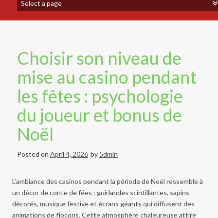
Choisir son niveau de
mise au casino pendant
les fêtes : psychologie
du joueur et bonus de
Noël
Posted on
April 4, 2026
by
5dmin
L’ambiance des casinos pendant la période de Noël ressemble à
un décor de conte de fées : guirlandes scintillantes, sapins
décorés, musique festive et écrans géants qui diffusent des
animations de flocons. Cette atmosphère chaleureuse attire