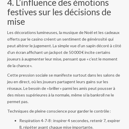
4. L’influence des émotions
festives sur les décisions de
mise
Les décorations lumineuses, la musique de Noël et les cadeaux
offerts par le casino créent un sentiment de générosité qui
peut altérer le jugement. La simple vue d’un sapin décoré à côté
d’un écran affichant un jackpot de 50 000 € incite certains
joueurs à augmenter leur mise, pensant que « c’est le moment
de la chance ».
Cette pression sociale se manifeste surtout dans les salons de
jeu en direct, où les joueurs partagent leurs gains sur les
réseaux. Le besoin de « briller » parmi les amis peut pousser à
des mises supérieures à la normale, même si la bankroll ne le
permet pas.
Techniques de pleine conscience pour garder le contrôle :
Respiration 4‑7‑8 : inspirer 4 secondes, retenir 7, expirer
8, répéter avant chaque mise importante.