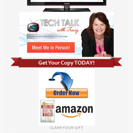
CLAIM YOUR GIFT